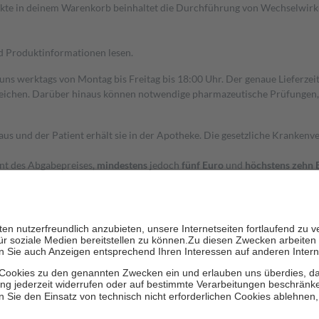
dukte in deinem Warenkorb beinhaltet die Durchführung von Wechselwir
nd Produktinformationen lesen.
 uns werktags von Montag bis Freitag bis 18:00 Uhr. Der genaue Lieferze
ichen. Darüber hinaus können notwendige pharmazeutische Prüfungen, die
aus und der Patient erhält sie in der Apotheke. Die gesetzliche Krankenv
ent des Abgabepreises,
mindestens
jedoch
fünf Euro
und
höchstens zehn 
zehn Prozent der Kosten sowie zehn Euro je Verordnung.
rken und die besondere Stellung der Familie zu unterstützen, fallen
kein
 Ausnahme der Fahrkosten
 getragen werden
holung von Bewertungen. Trusted Shops hat Maßnahmen getroffen, um sic