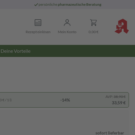
persönliche
pharmazeutische Beratung
Rezept einlösen
Mein Konto
0,00 €
Deine Vorteile
AVP:
38,90 €
-14%
 € / 1 l)
33,59 €
sofort lieferbar