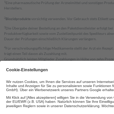
1
Eine pharmazeutische Prüfung der Arzneimittel und sonstigen Pro
Herstellers.
2
Biozidprodukte
vorsichtig verwenden. Vor Gebrauch stets Etikett u
3
Die Übergabe deiner Bestellung an den Paketdienstleister erfolgt bei
Produktverfügbarkeit sowie vom Zustellzeitpunkt des Spediteurs abwe
Dauer der Prüfungen einschließlich Klärungen verlängern.
4
Für verschreibungspflichtige Medikamente stellt der Arzt ein Rezept 
trägt einen Teil davon als Zuzahlung mit.
Grundsätzlich leisten Mitglieder Zuzahlungen in Höhe von zehn Proz
zu entrichten.
Diese Regeln gelten grundsätzlich auch für Online-Apotheken.
Bei Heilmitteln und häuslicher Krankenpflege beträgt die Zuzahlung 
Um das Engagement der Versicherten für ihre eigene Gesundheit zu stä
• Kindern und Jugendlichen bis zum vollendeten 18. Lebensjahr mit
• Untersuchungen zur Vorsorge und Früherkennung, die von der GKV
• empfohlenen Schutzimpfungen
• Harn- und Blutteststreifen
Wir nutzen Trusted Shops als unabhängigen Dienstleister für die Ein