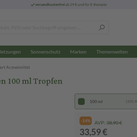
versandkostenfrei
ab 29 € und für E-Rezepte
letzungen
Sonnenschutz
Marken
Themenwelten
ert Arzneimittel
 100 ml Tropfen
100 ml
(335,90
-14%
AVP:
38,90 €
33,59 €