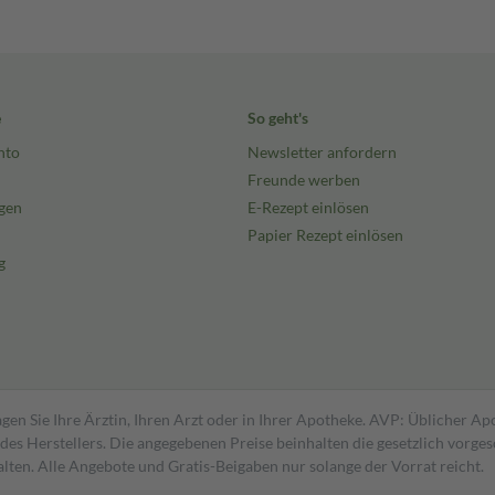
e
So geht's
nto
Newsletter anfordern
Freunde werben
gen
E-Rezept einlösen
Papier Rezept einlösen
g
gen Sie Ihre Ärztin, Ihren Arzt oder in Ihrer Apotheke. AVP: Üblicher A
s Herstellers. Die angegebenen Preise beinhalten die gesetzlich vorgesc
alten. Alle Angebote und Gratis-Beigaben nur solange der Vorrat reicht.