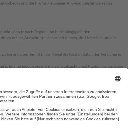
kungschecks und die Prüfung etwaiger Anwendungshinweise des
itpunkt kann je nach Region und in Abhängigkeit der
 zu deiner Arzneimittelsicherheit dienen, die Lieferfrist um die
ersicherung übernimmt in der Regel die Kosten dafür, der Versicherte
Euro.
Es sind jedoch nie mehr als die tatsächlichen Kosten der Leistung
e Zuzahlungen
an bei:
herzustellen, dass es sich um echte Bewertungen handelt. Mehr