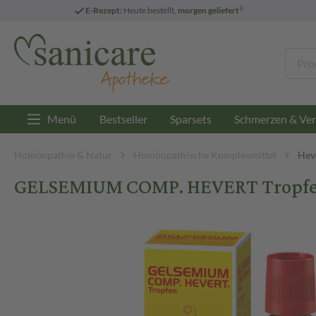
3
E-Rezept:
Heute bestellt,
morgen geliefert
Menü
Bestseller
Sparsets
Schmerzen & Ver
Homöopathie & Natur
Homöopathische Komplexmittel
Hev
GELSEMIUM COMP. HEVERT Tropfen