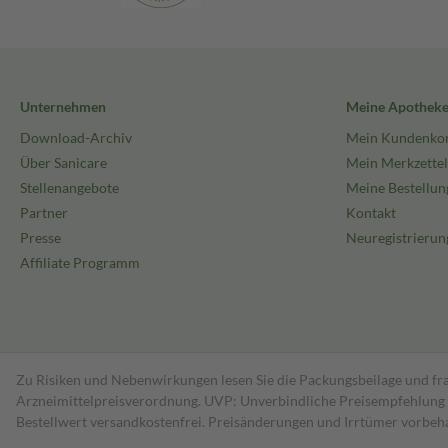
Unternehmen
Meine Apothek
Download-Archiv
Mein Kundenko
Über Sanicare
Mein Merkzettel
Stellenangebote
Meine Bestellun
Partner
Kontakt
Presse
Neuregistrierun
Affiliate Programm
Zu Risiken und Nebenwirkungen lesen Sie die Packungsbeilage und fra
Arzneimittelpreisverordnung. UVP: Unverbindliche Preisempfehlung de
Bestell­wert versand­kosten­frei. Preisänderungen und Irrtümer vorbeh