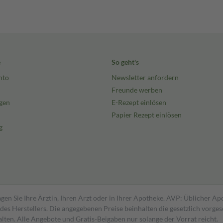
e
So geht's
nto
Newsletter anfordern
Freunde werben
gen
E-Rezept einlösen
Papier Rezept einlösen
g
gen Sie Ihre Ärztin, Ihren Arzt oder in Ihrer Apotheke. AVP: Üblicher A
s Herstellers. Die angegebenen Preise beinhalten die gesetzlich vorgesc
alten. Alle Angebote und Gratis-Beigaben nur solange der Vorrat reicht.