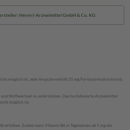
rsteller: Hevert-Arzneimittel GmbH & Co. KG
cht möglich ist. Jede Ampulle enthält 25 mg Pyridoxinhydrochlorid,
nd Stoffwechsel zu unterstützen. Das hochdosierte Arzneimittel
icht möglich ist.
 B6 erhöhen. Zudem kann Vitamin B6 in Tagesdosen ab 5 mg die