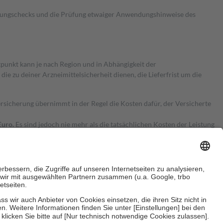
kungschecks und die Prüfung etwaiger Anwendungshinweise des
itpunkt kann je nach Region und in Abhängigkeit der
 zu deiner Arzneimittelsicherheit dienen, die Lieferfrist um die
ersicherung übernimmt in der Regel die Kosten dafür, der Versicherte
Euro.
Es sind jedoch nie mehr als die tatsächlichen Kosten der Leistung
e Zuzahlungen
an bei: