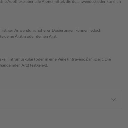
ine Apotheke über alle Arzneimittel, die du anwendest oder kürzlich
fristiger Anwendung höherer Dosierungen können jedoch
e deine Ärztin oder deinen Arzt.
l (intramuskulär) oder in eine Vene (intravenös) injiziert. Die
andelnden Arzt festgelegt.