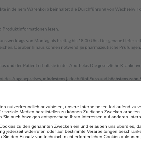
dukte in deinem Warenkorb beinhaltet die Durchführung von Wechselwir
nd Produktinformationen lesen.
 uns werktags von Montag bis Freitag bis 18:00 Uhr. Der genaue Lieferze
ichen. Darüber hinaus können notwendige pharmazeutische Prüfungen, die
aus und der Patient erhält sie in der Apotheke. Die gesetzliche Krankenv
ent des Abgabepreises,
mindestens
jedoch
fünf Euro
und
höchstens zehn 
zehn Prozent der Kosten sowie zehn Euro je Verordnung.
rken und die besondere Stellung der Familie zu unterstützen, fallen
kein
 Ausnahme der Fahrkosten
 getragen werden