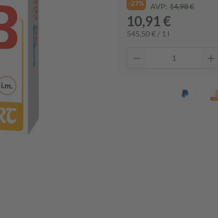
-27%
AVP:
14,98 €
10,91 €
545,50 € / 1 l