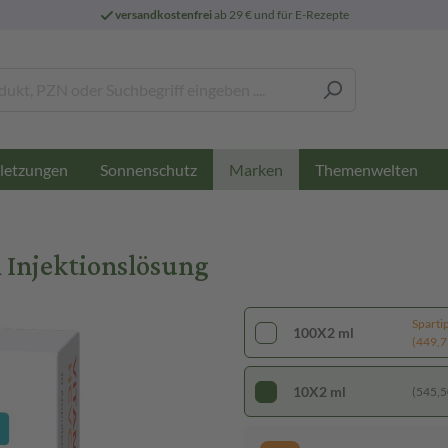
versandkostenfrei
ab 29 € und für E-Rezepte
letzungen
Sonnenschutz
Themenwelten
Marken
Injektionslösung
Sparti
100X2 ml
(449,75
10X2 ml
(545,50