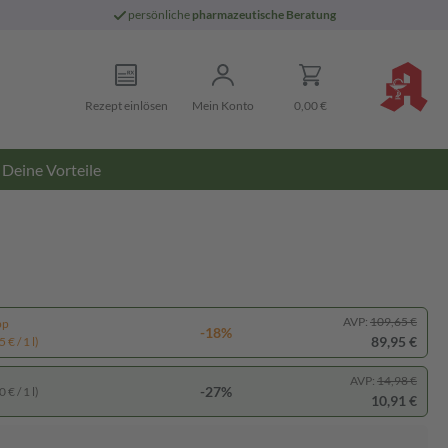
persönliche
pharmazeutische Beratung
Rezept einlösen
Mein Konto
0,00 €
Deine Vorteile
AVP:
109,65 €
pp
-18%
89,95 €
 € / 1 l)
AVP:
14,98 €
-27%
 € / 1 l)
10,91 €