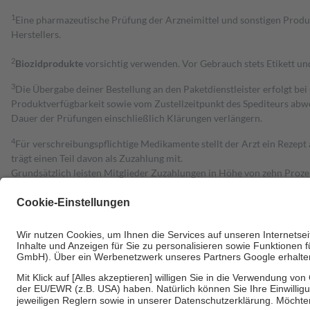
1
Eine pharmazeutische Prüfung der Arzneimittel und sonstigen Pro
Herstellers.
2
Biozidprodukte
vorsichtig verwenden. Vor Gebrauch stets Etikett u
3
Die Übergabe deiner Bestellung an den Paketdienstleister erfolgt bei
Produktverfügbarkeit sowie vom Zustellzeitpunkt des Spediteurs abwe
Dauer der Prüfungen einschließlich Klärungen verlängern.
4
Für verschreibungspflichtige Medikamente stellt der Arzt ein Rezept 
trägt einen Teil davon als Zuzahlung mit.
Grundsätzlich leisten Mitglieder Zuzahlungen in Höhe von zehn Proz
zu entrichten.
Diese Regeln gelten grundsätzlich auch für Online-Apotheken.
Bei Heilmitteln und häuslicher Krankenpflege beträgt die Zuzahlung 
Um das Engagement der Versicherten für ihre eigene Gesundheit zu stä
• Kindern und Jugendlichen bis zum vollendeten 18. Lebensjahr mit
• Untersuchungen zur Vorsorge und Früherkennung, die von der GKV
• empfohlenen Schutzimpfungen
• Harn- und Blutteststreifen