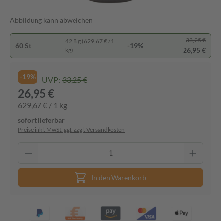
Abbildung kann abweichen
33,25 €
42,8 g (629,67 € / 1
60 St
-19%
26,95 €
kg)
-19%
UVP:
33,25 €
26,95 €
629,67 € / 1 kg
sofort lieferbar
Preise inkl. MwSt. ggf. zzgl. Versandkosten
In den Warenkorb