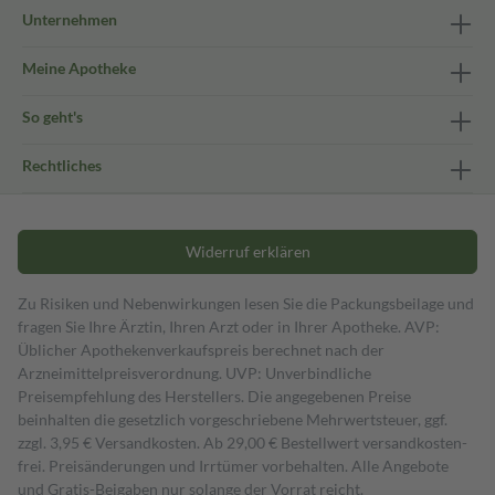
Unternehmen
Meine Apotheke
So geht's
Rechtliches
Widerruf erklären
Zu Risiken und Nebenwirkungen lesen Sie die Packungsbeilage und
fragen Sie Ihre Ärztin, Ihren Arzt oder in Ihrer Apotheke. AVP:
Üblicher Apothekenverkaufspreis berechnet nach der
Arzneimittelpreisverordnung. UVP: Unverbindliche
Preisempfehlung des Herstellers. Die angegebenen Preise
beinhalten die gesetzlich vorgeschriebene Mehrwertsteuer, ggf.
zzgl. 3,95 € Versandkosten. Ab 29,00 € Bestell­wert versand­kosten­
frei. Preisänderungen und Irrtümer vorbehalten. Alle Angebote
und Gratis-Beigaben nur solange der Vorrat reicht.