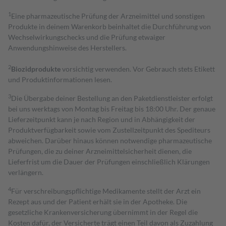
1
Eine pharmazeutische Prüfung der Arzneimittel und sonstigen
Produkte in deinem Warenkorb beinhaltet die Durchführung von
Wechselwirkungschecks und die Prüfung etwaiger
Anwendungshinweise des Herstellers.
2
Biozidprodukte
vorsichtig verwenden. Vor Gebrauch stets Etikett
und Produktinformationen lesen.
3
Die Übergabe deiner Bestellung an den Paketdienstleister erfolgt
bei uns werktags von Montag bis Freitag bis 18:00 Uhr. Der genaue
Lieferzeitpunkt kann je nach Region und in Abhängigkeit der
Produktverfügbarkeit sowie vom Zustellzeitpunkt des Spediteurs
abweichen. Darüber hinaus können notwendige pharmazeutische
Prüfungen, die zu deiner Arzneimittelsicherheit dienen, die
Lieferfrist um die Dauer der Prüfungen einschließlich Klärungen
verlängern.
4
Für verschreibungspflichtige Medikamente stellt der Arzt ein
Rezept aus und der Patient erhält sie in der Apotheke. Die
gesetzliche Krankenversicherung übernimmt in der Regel die
Kosten dafür, der Versicherte trägt einen Teil davon als Zuzahlung