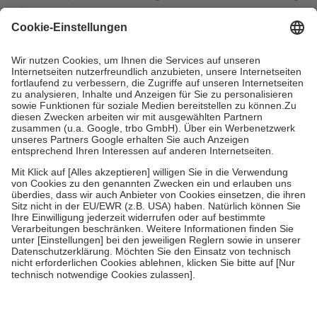
mit.
Grundsätzlich leisten Mitglieder Zuzahlungen in Höhe von zehn
Prozent des Abgabepreises,
mindestens
jedoch
fünf Euro
und
höchstens zehn Euro.
Es sind jedoch nie mehr als die tatsächlichen
Kosten der Leistung zu entrichten.
Diese Regeln gelten grundsätzlich auch für Online-Apotheken.
Bei Heilmitteln und häuslicher Krankenpflege beträgt die
Zuzahlung zehn Prozent der Kosten sowie zehn Euro je
Verordnung.
Um das Engagement der Versicherten für ihre eigene Gesundheit zu
stärken und die besondere Stellung der Familie zu unterstützen,
fallen
keine Zuzahlungen
an bei:
• Kindern und Jugendlichen bis zum vollendeten 18. Lebensjahr
mit Ausnahme der Fahrkosten
• Untersuchungen zur Vorsorge und Früherkennung, die von der
GKV getragen werden
• empfohlenen Schutzimpfungen
• Harn- und Blutteststreifen
Wir nutzen Trusted Shops als unabhängigen Dienstleister für die
Einholung von Bewertungen. Trusted Shops hat Maßnahmen