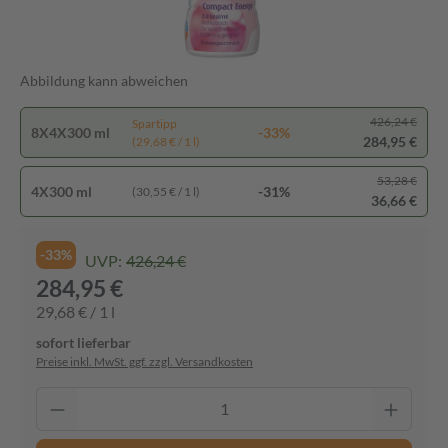
Abbildung kann abweichen
426,24 €
Spartipp
8X4X300 ml
-33%
284,95 €
(29,68 € / 1 l)
53,28 €
4X300 ml
-31%
(30,55 € / 1 l)
36,66 €
-33%
UVP:
426,24 €
284,95 €
29,68 € / 1 l
sofort lieferbar
Preise inkl. MwSt. ggf. zzgl. Versandkosten