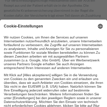
Für verschreibungspflichtige Medikamente stellt der Arzt ein
Rezept aus und der Patient erhält sie in der Apotheke. Die
gesetzliche Krankenversicherung übernimmt in der Regel die
Kosten dafür, der Versicherte trägt einen Teil davon als Zuzahlung
mit.
Grundsätzlich leisten Mitglieder Zuzahlungen in Höhe von zehn
Prozent des Abgabepreises,
mindestens
jedoch
fünf Euro
und
höchstens zehn Euro.
Es sind jedoch nie mehr als die tatsächlichen
Kosten der Leistung zu entrichten.
Diese Regeln gelten grundsätzlich auch für Online-Apotheken.
Bei Heilmitteln und häuslicher Krankenpflege beträgt die
Zuzahlung zehn Prozent der Kosten sowie zehn Euro je
Verordnung.
Um das Engagement der Versicherten für ihre eigene Gesundheit zu
stärken und die besondere Stellung der Familie zu unterstützen,
fallen
keine Zuzahlungen
an bei:
• Kindern und Jugendlichen bis zum vollendeten 18. Lebensjahr
mit Ausnahme der Fahrkosten
• Untersuchungen zur Vorsorge und Früherkennung, die von der
GKV getragen werden
• empfohlenen Schutzimpfungen
• Harn- und Blutteststreifen