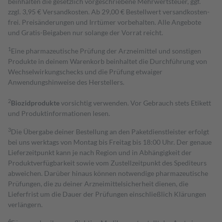
beinhalten die gesetzlich vorgeschriebene Mehrwertsteuer, ggf.
zzgl. 3,95 € Versandkosten. Ab 29,00 € Bestell­wert versand­kosten­
frei. Preisänderungen und Irrtümer vorbehalten. Alle Angebote
und Gratis-Beigaben nur solange der Vorrat reicht.
1
Eine pharmazeutische Prüfung der Arzneimittel und sonstigen
Produkte in deinem Warenkorb beinhaltet die Durchführung von
Wechselwirkungschecks und die Prüfung etwaiger
Anwendungshinweise des Herstellers.
2
Biozidprodukte
vorsichtig verwenden. Vor Gebrauch stets Etikett
und Produktinformationen lesen.
3
Die Übergabe deiner Bestellung an den Paketdienstleister erfolgt
bei uns werktags von Montag bis Freitag bis 18:00 Uhr. Der genaue
Lieferzeitpunkt kann je nach Region und in Abhängigkeit der
Produktverfügbarkeit sowie vom Zustellzeitpunkt des Spediteurs
abweichen. Darüber hinaus können notwendige pharmazeutische
Prüfungen, die zu deiner Arzneimittelsicherheit dienen, die
Lieferfrist um die Dauer der Prüfungen einschließlich Klärungen
verlängern.
4