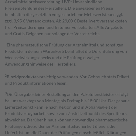
Arzneimittelpreisverordnung. UVP: Unverbindliche
Preisempfehlung des Herstellers. Die angegebenen Preise
beinhalten die gesetzlich vorgeschriebene Mehrwertsteuer, ggf.
zzgl. 3,95 € Versandkosten. Ab 29,00 € Bestell­wert versand­kosten­
frei. Preisänderungen und Irrtümer vorbehalten. Alle Angebote
und Gratis-Beigaben nur solange der Vorrat reicht.
1
Eine pharmazeutische Prüfung der Arzneimittel und sonstigen
Produkte in deinem Warenkorb beinhaltet die Durchführung von
Wechselwirkungschecks und die Prüfung etwaiger
Anwendungshinweise des Herstellers.
2
Biozidprodukte
vorsichtig verwenden. Vor Gebrauch stets Etikett
und Produktinformationen lesen.
3
Die Übergabe deiner Bestellung an den Paketdienstleister erfolgt
bei uns werktags von Montag bis Freitag bis 18:00 Uhr. Der genaue
Lieferzeitpunkt kann je nach Region und in Abhängigkeit der
Produktverfügbarkeit sowie vom Zustellzeitpunkt des Spediteurs
abweichen. Darüber hinaus können notwendige pharmazeutische
Prüfungen, die zu deiner Arzneimittelsicherheit dienen, die
Lieferfrist um die Dauer der Prüfungen einschließlich Klärungen