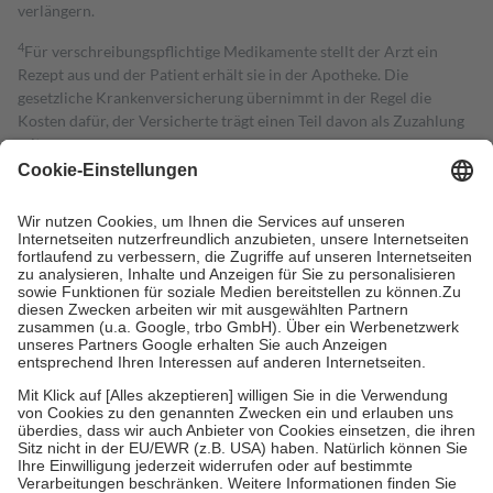
verlängern.
4
Für verschreibungspflichtige Medikamente stellt der Arzt ein
Rezept aus und der Patient erhält sie in der Apotheke. Die
gesetzliche Krankenversicherung übernimmt in der Regel die
Kosten dafür, der Versicherte trägt einen Teil davon als Zuzahlung
mit.
Grundsätzlich leisten Mitglieder Zuzahlungen in Höhe von zehn
Prozent des Abgabepreises,
mindestens
jedoch
fünf Euro
und
höchstens zehn Euro.
Es sind jedoch nie mehr als die tatsächlichen
Kosten der Leistung zu entrichten.
Diese Regeln gelten grundsätzlich auch für Online-Apotheken.
Bei Heilmitteln und häuslicher Krankenpflege beträgt die
Zuzahlung zehn Prozent der Kosten sowie zehn Euro je
Verordnung.
Um das Engagement der Versicherten für ihre eigene Gesundheit zu
stärken und die besondere Stellung der Familie zu unterstützen,
fallen
keine Zuzahlungen
an bei:
• Kindern und Jugendlichen bis zum vollendeten 18. Lebensjahr
mit Ausnahme der Fahrkosten
• Untersuchungen zur Vorsorge und Früherkennung, die von der
GKV getragen werden