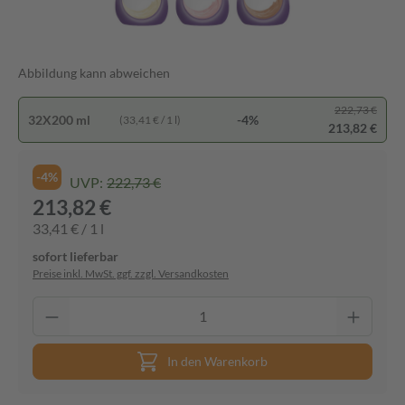
Abbildung kann abweichen
222,73 €
32X200 ml
-4%
(33,41 € / 1 l)
213,82 €
-4%
UVP:
222,73 €
213,82 €
33,41 € / 1 l
sofort lieferbar
Preise inkl. MwSt. ggf. zzgl. Versandkosten
In den Warenkorb