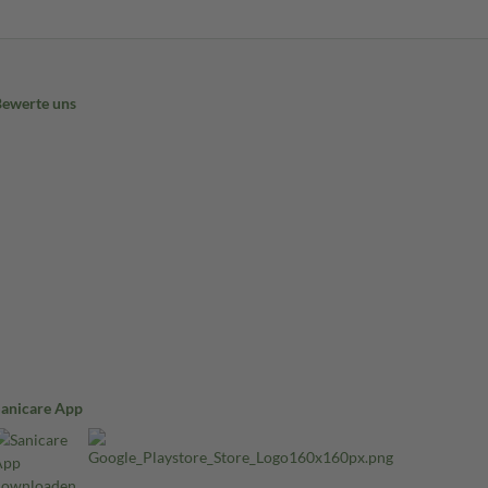
Bewerte uns
Sanicare App