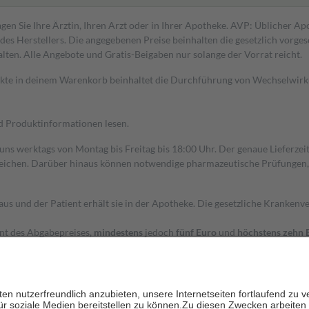
gen Sie Ihre Ärztin, Ihren Arzt oder in Ihrer Apotheke. AVP: Üblicher A
s Herstellers. Die angegebenen Preise beinhalten die gesetzlich vorgesc
alten. Alle Angebote und Gratis-Beigaben nur solange der Vorrat reicht.
dukte in deinem Warenkorb beinhaltet die Durchführung von Wechselwir
nd Produktinformationen lesen.
 uns werktags von Montag bis Freitag bis 18:00 Uhr. Der genaue Lieferze
ichen. Darüber hinaus können notwendige pharmazeutische Prüfungen, die
aus und der Patient erhält sie in der Apotheke. Die gesetzliche Krankenv
ent des Abgabepreises,
mindestens
jedoch
fünf Euro
und
höchstens zehn 
zehn Prozent der Kosten sowie zehn Euro je Verordnung.
rken und die besondere Stellung der Familie zu unterstützen, fallen
kein
 Ausnahme der Fahrkosten