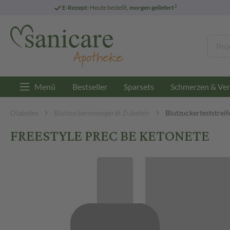
3
E-Rezept:
Heute bestellt,
morgen geliefert
Menü
Bestseller
Sparsets
Schmerzen & Ver
Diabetes
Blutzuckermessgerät Zubehör
Blutzuckerteststreif
FREESTYLE PREC BE KETONETE