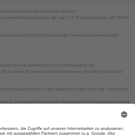
pothekenverkaufspreis berechnet nach der
hriebene Mehrwertsteuer, ggf. zzgl. 3,95 € Versandkosten. Ab 29,00 €
kungschecks und die Prüfung etwaiger Anwendungshinweise des
itpunkt kann je nach Region und in Abhängigkeit der
 zu deiner Arzneimittelsicherheit dienen, die Lieferfrist um die
ersicherung übernimmt in der Regel die Kosten dafür, der Versicherte
Euro.
Es sind jedoch nie mehr als die tatsächlichen Kosten der Leistung
e Zuzahlungen
an bei: