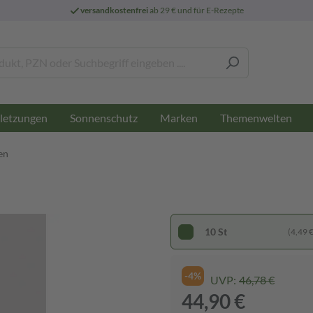
versandkostenfrei
ab 29 € und für E-Rezepte
letzungen
Sonnenschutz
Marken
Themenwelten
en
10 St
(4,49 € 
-4%
UVP:
46,78 €
44,90 €