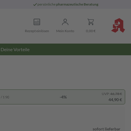
persönliche
pharmazeutische Beratung
Rezept einlösen
Mein Konto
0,00 €
Deine Vorteile
UVP:
46,78 €
-4%
/ 1 St)
44,90 €
sofort lieferbar