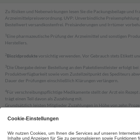
Zu Risiken und Nebenwirkungen lesen Sie die Packungsbeilage und fra
Arzneimittelpreisverordnung. UVP: Unverbindliche Preisempfehlung de
Bestell­wert versand­kosten­frei. Preisänderungen und Irrtümer vorbeh
1
Eine pharmazeutische Prüfung der Arzneimittel und sonstigen Pro
Herstellers.
2
Biozidprodukte
vorsichtig verwenden. Vor Gebrauch stets Etikett u
3
Die Übergabe deiner Bestellung an den Paketdienstleister erfolgt bei
Produktverfügbarkeit sowie vom Zustellzeitpunkt des Spediteurs abwe
Dauer der Prüfungen einschließlich Klärungen verlängern.
4
Für verschreibungspflichtige Medikamente stellt der Arzt ein Rezept 
trägt einen Teil davon als Zuzahlung mit.
Grundsätzlich leisten Mitglieder Zuzahlungen in Höhe von zehn Proz
zu entrichten.
Diese Regeln gelten grundsätzlich auch für Online-Apotheken.
Bei Heilmitteln und häuslicher Krankenpflege beträgt die Zuzahlung 
Um das Engagement der Versicherten für ihre eigene Gesundheit zu stä
• Kindern und Jugendlichen bis zum vollendeten 18. Lebensjahr mit