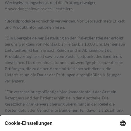
Wechselwirkungschecks und die Prüfung etwaiger
Anwendungshinweise des Herstellers.
2
Biozidprodukte
vorsichtig verwenden. Vor Gebrauch stets Etikett
und Produktinformationen lesen.
3
Die Übergabe deiner Bestellung an den Paketdienstleister erfolgt
bei uns werktags von Montag bis Freitag bis 18:00 Uhr. Der genaue
Lieferzeitpunkt kann je nach Region und in Abhängigkeit der
Produktverfügbarkeit sowie vom Zustellzeitpunkt des Spediteurs
abweichen. Darüber hinaus können notwendige pharmazeutische
Prüfungen, die zu deiner Arzneimittelsicherheit dienen, die
Lieferfrist um die Dauer der Prüfungen einschließlich Klärungen
verlängern.
4
Für verschreibungspflichtige Medikamente stellt der Arzt ein
Rezept aus und der Patient erhält sie in der Apotheke. Die
gesetzliche Krankenversicherung übernimmt in der Regel die
Kosten dafür, der Versicherte trägt einen Teil davon als Zuzahlung
mit.
Grundsätzlich leisten Mitglieder Zuzahlungen in Höhe von zehn
Prozent des Abgabepreises,
mindestens
jedoch
fünf Euro
und