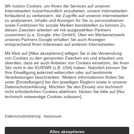
höchstens zehn Euro.
Es sind jedoch nie mehr als die tatsächlichen
Kosten der Leistung zu entrichten.
Diese Regeln gelten grundsätzlich auch für Online-Apotheken.
Bei Heilmitteln und häuslicher Krankenpflege beträgt die
Zuzahlung zehn Prozent der Kosten sowie zehn Euro je
Verordnung.
Um das Engagement der Versicherten für ihre eigene Gesundheit zu
stärken und die besondere Stellung der Familie zu unterstützen,
fallen
keine Zuzahlungen
an bei:
• Kindern und Jugendlichen bis zum vollendeten 18. Lebensjahr
mit Ausnahme der Fahrkosten
• Untersuchungen zur Vorsorge und Früherkennung, die von der
GKV getragen werden
• empfohlenen Schutzimpfungen
• Harn- und Blutteststreifen
Wir nutzen Trusted Shops als unabhängigen Dienstleister für die
Einholung von Bewertungen. Trusted Shops hat Maßnahmen
getroffen, um sicherzustellen, dass es sich um echte Bewertungen
handelt. Mehr Informationen findest du hier:
https://help.etrusted.com/hc/de/articles/4419944605341