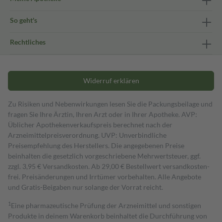
So geht's
Rechtliches
Widerruf erklären
Zu Risiken und Nebenwirkungen lesen Sie die Packungsbeilage und
fragen Sie Ihre Ärztin, Ihren Arzt oder in Ihrer Apotheke. AVP:
Üblicher Apothekenverkaufspreis berechnet nach der
Arzneimittelpreisverordnung. UVP: Unverbindliche
Preisempfehlung des Herstellers. Die angegebenen Preise
beinhalten die gesetzlich vorgeschriebene Mehrwertsteuer, ggf.
zzgl. 3,95 € Versandkosten. Ab 29,00 € Bestell­wert versand­kosten­
frei. Preisänderungen und Irrtümer vorbehalten. Alle Angebote
und Gratis-Beigaben nur solange der Vorrat reicht.
1
Eine pharmazeutische Prüfung der Arzneimittel und sonstigen
Produkte in deinem Warenkorb beinhaltet die Durchführung von