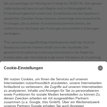
bei uns werktags von Montag bis Freitag bis 18:00 Uhr. Der genaue
Lieferzeitpunkt kann je nach Region und in Abhängigkeit der
Produktverfügbarkeit sowie vom Zustellzeitpunkt des Spediteurs
abweichen. Darüber hinaus können notwendige pharmazeutische
Prüfungen, die zu deiner Arzneimittelsicherheit dienen, die
Lieferfrist um die Dauer der Prüfungen einschließlich Klärungen
verlängern.
4
Für verschreibungspflichtige Medikamente stellt der Arzt ein
Rezept aus und der Patient erhält sie in der Apotheke. Die
gesetzliche Krankenversicherung übernimmt in der Regel die
Kosten dafür, der Versicherte trägt einen Teil davon als Zuzahlung
mit.
Grundsätzlich leisten Mitglieder Zuzahlungen in Höhe von zehn
Prozent des Abgabepreises,
mindestens
jedoch
fünf Euro
und
höchstens zehn Euro.
Es sind jedoch nie mehr als die tatsächlichen
Kosten der Leistung zu entrichten.
Diese Regeln gelten grundsätzlich auch für Online-Apotheken.
Bei Heilmitteln und häuslicher Krankenpflege beträgt die
Zuzahlung zehn Prozent der Kosten sowie zehn Euro je
Verordnung.