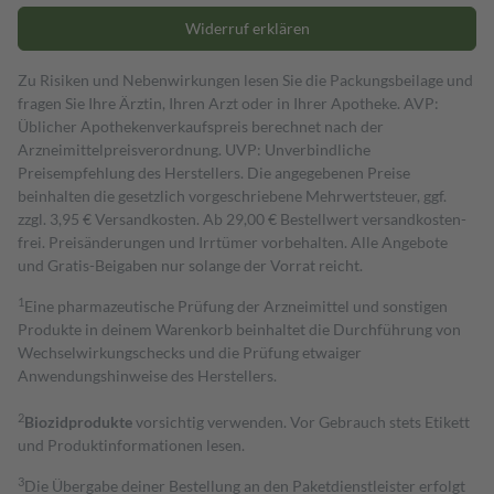
Widerruf erklären
Zu Risiken und Nebenwirkungen lesen Sie die Packungsbeilage und
fragen Sie Ihre Ärztin, Ihren Arzt oder in Ihrer Apotheke. AVP:
Üblicher Apothekenverkaufspreis berechnet nach der
Arzneimittelpreisverordnung. UVP: Unverbindliche
Preisempfehlung des Herstellers. Die angegebenen Preise
beinhalten die gesetzlich vorgeschriebene Mehrwertsteuer, ggf.
zzgl. 3,95 € Versandkosten. Ab 29,00 € Bestell­wert versand­kosten­
frei. Preisänderungen und Irrtümer vorbehalten. Alle Angebote
und Gratis-Beigaben nur solange der Vorrat reicht.
1
Eine pharmazeutische Prüfung der Arzneimittel und sonstigen
Produkte in deinem Warenkorb beinhaltet die Durchführung von
Wechselwirkungschecks und die Prüfung etwaiger
Anwendungshinweise des Herstellers.
2
Biozidprodukte
vorsichtig verwenden. Vor Gebrauch stets Etikett
und Produktinformationen lesen.
3
Die Übergabe deiner Bestellung an den Paketdienstleister erfolgt