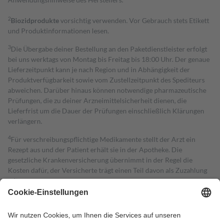
2
Biozidprodukte
vorsichtig verwenden. Vor Gebrauch stets Etikett
und Produktinformationen lesen.
3
Die Übergabe deiner Bestellung an den Paketdienstleister erfolgt
bei uns werktags von Montag bis Freitag bis 18:00 Uhr. Der genaue
Lieferzeitpunkt kann je nach Region und in Abhängigkeit der
Produktverfügbarkeit sowie vom Zustellzeitpunkt des Spediteurs
abweichen. Darüber hinaus können notwendige pharmazeutische
Prüfungen, die zu deiner Arzneimittelsicherheit dienen, die
Lieferfrist um die Dauer der Prüfungen einschließlich Klärungen
verlängern.
4
Für verschreibungspflichtige Medikamente stellt der Arzt ein
Rezept aus und der Patient erhält sie in der Apotheke. Die
gesetzliche Krankenversicherung übernimmt in der Regel die
Kosten dafür, der Versicherte trägt einen Teil davon als Zuzahlung
mit.
Grundsätzlich leisten Mitglieder Zuzahlungen in Höhe von zehn
Prozent des Abgabepreises,
mindestens
jedoch
fünf Euro
und
höchstens zehn Euro.
Es sind jedoch nie mehr als die tatsächlichen