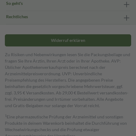
So geht's
Rechtliches
Widerruf erklären
Zu Risiken und Nebenwirkungen lesen Sie die Packungsbeilage und
fragen Sie Ihre Ärztin, Ihren Arzt oder in Ihrer Apotheke. AVP:
Üblicher Apothekenverkaufspreis berechnet nach der
Arzneimittelpreisverordnung. UVP: Unverbindliche
Preisempfehlung des Herstellers. Die angegebenen Preise
beinhalten die gesetzlich vorgeschriebene Mehrwertsteuer, ggf.
zzgl. 3,95 € Versandkosten. Ab 29,00 € Bestell­wert versand­kosten­
frei. Preisänderungen und Irrtümer vorbehalten. Alle Angebote
und Gratis-Beigaben nur solange der Vorrat reicht.
1
Eine pharmazeutische Prüfung der Arzneimittel und sonstigen
Produkte in deinem Warenkorb beinhaltet die Durchführung von
Wechselwirkungschecks und die Prüfung etwaiger
Anwendungshinweise des Herstellers.