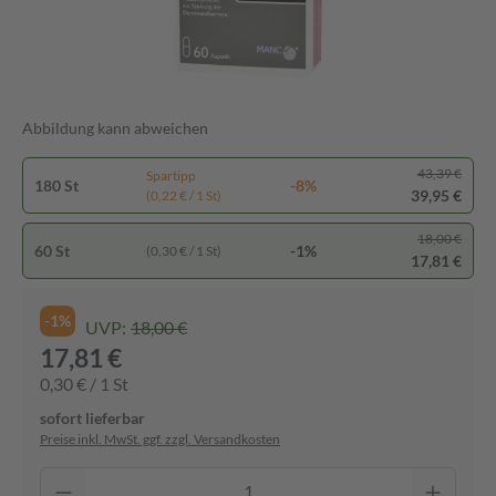
Abbildung kann abweichen
43,39 €
Spartipp
180 St
-8%
39,95 €
(0,22 € / 1 St)
18,00 €
60 St
-1%
(0,30 € / 1 St)
17,81 €
-1%
UVP:
18,00 €
17,81 €
0,30 € / 1 St
sofort lieferbar
Preise inkl. MwSt. ggf. zzgl. Versandkosten