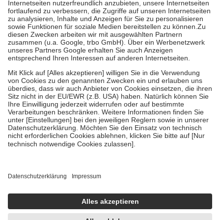
Kosten der Leistung zu entrichten.
Diese Regeln gelten grundsätzlich auch für Online-Apotheken.
Bei Heilmitteln und häuslicher Krankenpflege beträgt die
Zuzahlung zehn Prozent der Kosten sowie zehn Euro je
Verordnung.
Um das Engagement der Versicherten für ihre eigene Gesundheit zu
stärken und die besondere Stellung der Familie zu unterstützen,
fallen
keine Zuzahlungen
an bei:
• Kindern und Jugendlichen bis zum vollendeten 18. Lebensjahr
mit Ausnahme der Fahrkosten
• Untersuchungen zur Vorsorge und Früherkennung, die von der
GKV getragen werden
• empfohlenen Schutzimpfungen
• Harn- und Blutteststreifen
Wir nutzen Trusted Shops als unabhängigen Dienstleister für die
Einholung von Bewertungen. Trusted Shops hat Maßnahmen
getroffen, um sicherzustellen, dass es sich um echte Bewertungen
handelt. Mehr Informationen findest du hier:
https://help.etrusted.com/hc/de/articles/4419944605341
Einige Bilder und Inhalte wurden unter Zuhilfenahme künstlicher