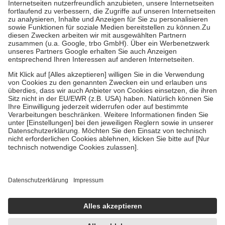
Kosten der Leistung zu entrichten.
Diese Regeln gelten grundsätzlich auch für Online-Apotheken.
Bei Heilmitteln und häuslicher Krankenpflege beträgt die
Zuzahlung zehn Prozent der Kosten sowie zehn Euro je
Verordnung.
Um das Engagement der Versicherten für ihre eigene Gesundheit zu
stärken und die besondere Stellung der Familie zu unterstützen,
fallen
keine Zuzahlungen
an bei:
• Kindern und Jugendlichen bis zum vollendeten 18. Lebensjahr
mit Ausnahme der Fahrkosten
• Untersuchungen zur Vorsorge und Früherkennung, die von der
GKV getragen werden
• empfohlenen Schutzimpfungen
• Harn- und Blutteststreifen
Wir nutzen Trusted Shops als unabhängigen Dienstleister für die
Einholung von Bewertungen. Trusted Shops hat Maßnahmen
getroffen, um sicherzustellen, dass es sich um echte Bewertungen
handelt. Mehr Informationen findest du hier:
https://help.etrusted.com/hc/de/articles/4419944605341
Einige Bilder und Inhalte wurden unter Zuhilfenahme künstlicher