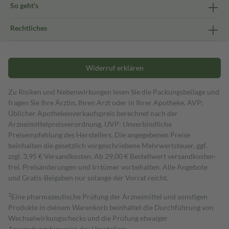
So geht's
Rechtliches
Widerruf erklären
Zu Risiken und Nebenwirkungen lesen Sie die Packungsbeilage und
fragen Sie Ihre Ärztin, Ihren Arzt oder in Ihrer Apotheke. AVP:
Üblicher Apothekenverkaufspreis berechnet nach der
Arzneimittelpreisverordnung. UVP: Unverbindliche
Preisempfehlung des Herstellers. Die angegebenen Preise
beinhalten die gesetzlich vorgeschriebene Mehrwertsteuer, ggf.
zzgl. 3,95 € Versandkosten. Ab 29,00 € Bestell­wert versand­kosten­
frei. Preisänderungen und Irrtümer vorbehalten. Alle Angebote
und Gratis-Beigaben nur solange der Vorrat reicht.
1
Eine pharmazeutische Prüfung der Arzneimittel und sonstigen
Produkte in deinem Warenkorb beinhaltet die Durchführung von
Wechselwirkungschecks und die Prüfung etwaiger
Anwendungshinweise des Herstellers.