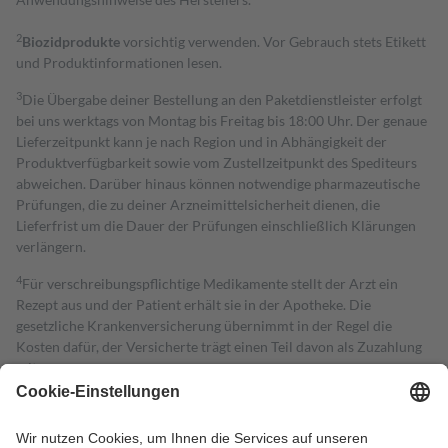
2
Biozidprodukte
vorsichtig verwenden. Vor Gebrauch stets Etikett
und Produktinformationen lesen.
3
Die Übergabe deiner Bestellung an den Paketdienstleister erfolgt
bei uns werktags von Montag bis Freitag bis 18:00 Uhr. Der genaue
Lieferzeitpunkt kann je nach Region und in Abhängigkeit der
Produktverfügbarkeit sowie vom Zustellzeitpunkt des Spediteurs
abweichen. Darüber hinaus können notwendige pharmazeutische
Prüfungen, die zu deiner Arzneimittelsicherheit dienen, die
Lieferfrist um die Dauer der Prüfungen einschließlich Klärungen
verlängern.
4
Für verschreibungspflichtige Medikamente stellt der Arzt ein
Rezept aus und der Patient erhält sie in der Apotheke. Die
gesetzliche Krankenversicherung übernimmt in der Regel die
Kosten dafür, der Versicherte trägt einen Teil davon als Zuzahlung
mit.
Grundsätzlich leisten Mitglieder Zuzahlungen in Höhe von zehn
Prozent des Abgabepreises,
mindestens
jedoch
fünf Euro
und
höchstens zehn Euro.
Es sind jedoch nie mehr als die tatsächlichen