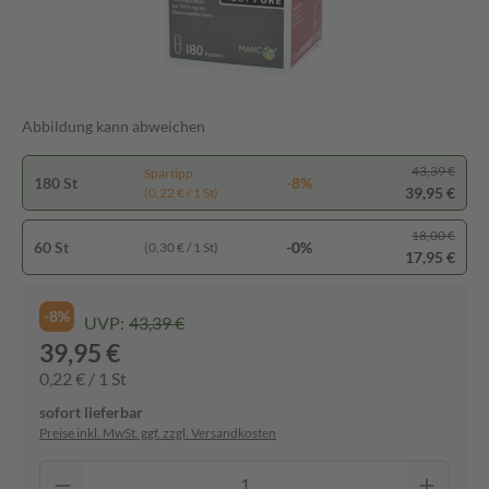
Abbildung kann abweichen
43,39 €
Spartipp
180 St
-8%
39,95 €
(0,22 € / 1 St)
18,00 €
60 St
-0%
(0,30 € / 1 St)
17,95 €
-8%
UVP:
43,39 €
39,95 €
0,22 € / 1 St
sofort lieferbar
Preise inkl. MwSt. ggf. zzgl. Versandkosten