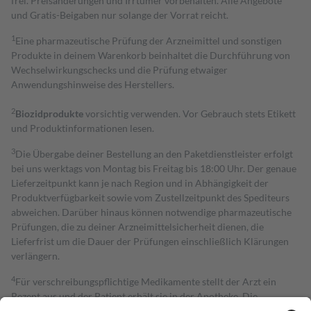
frei. Preisänderungen und Irrtümer vorbehalten. Alle Angebote
und Gratis-Beigaben nur solange der Vorrat reicht.
1
Eine pharmazeutische Prüfung der Arzneimittel und sonstigen
Produkte in deinem Warenkorb beinhaltet die Durchführung von
Wechselwirkungschecks und die Prüfung etwaiger
Anwendungshinweise des Herstellers.
2
Biozidprodukte
vorsichtig verwenden. Vor Gebrauch stets Etikett
und Produktinformationen lesen.
3
Die Übergabe deiner Bestellung an den Paketdienstleister erfolgt
bei uns werktags von Montag bis Freitag bis 18:00 Uhr. Der genaue
Lieferzeitpunkt kann je nach Region und in Abhängigkeit der
Produktverfügbarkeit sowie vom Zustellzeitpunkt des Spediteurs
abweichen. Darüber hinaus können notwendige pharmazeutische
Prüfungen, die zu deiner Arzneimittelsicherheit dienen, die
Lieferfrist um die Dauer der Prüfungen einschließlich Klärungen
verlängern.
4
Für verschreibungspflichtige Medikamente stellt der Arzt ein
Rezept aus und der Patient erhält sie in der Apotheke. Die
gesetzliche Krankenversicherung übernimmt in der Regel die