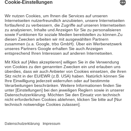
Kosten dafür, der Versicherte trägt einen Teil davon als Zuzahlung
mit.
Grundsätzlich leisten Mitglieder Zuzahlungen in Höhe von zehn
Prozent des Abgabepreises,
mindestens
jedoch
fünf Euro
und
höchstens zehn Euro.
Es sind jedoch nie mehr als die tatsächlichen
Kosten der Leistung zu entrichten.
Diese Regeln gelten grundsätzlich auch für Online-Apotheken.
Bei Heilmitteln und häuslicher Krankenpflege beträgt die
Zuzahlung zehn Prozent der Kosten sowie zehn Euro je
Verordnung.
Um das Engagement der Versicherten für ihre eigene Gesundheit zu
stärken und die besondere Stellung der Familie zu unterstützen,
fallen
keine Zuzahlungen
an bei:
• Kindern und Jugendlichen bis zum vollendeten 18. Lebensjahr
mit Ausnahme der Fahrkosten
• Untersuchungen zur Vorsorge und Früherkennung, die von der
GKV getragen werden
• empfohlenen Schutzimpfungen
• Harn- und Blutteststreifen
Wir nutzen Trusted Shops als unabhängigen Dienstleister für die