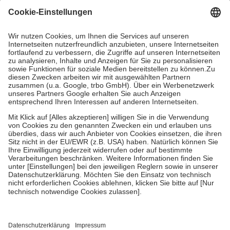
Grundsätzlich leisten Mitglieder Zuzahlungen in Höhe von zehn
Prozent des Abgabepreises,
mindestens
jedoch
fünf Euro
und
höchstens zehn Euro.
Es sind jedoch nie mehr als die tatsächlichen
Kosten der Leistung zu entrichten.
Diese Regeln gelten grundsätzlich auch für Online-Apotheken.
Bei Heilmitteln und häuslicher Krankenpflege beträgt die
Zuzahlung zehn Prozent der Kosten sowie zehn Euro je
Verordnung.
Um das Engagement der Versicherten für ihre eigene Gesundheit zu
stärken und die besondere Stellung der Familie zu unterstützen,
fallen
keine Zuzahlungen
an bei:
• Kindern und Jugendlichen bis zum vollendeten 18. Lebensjahr
mit Ausnahme der Fahrkosten
• Untersuchungen zur Vorsorge und Früherkennung, die von der
GKV getragen werden
• empfohlenen Schutzimpfungen
• Harn- und Blutteststreifen
Wir nutzen Trusted Shops als unabhängigen Dienstleister für die
Einholung von Bewertungen. Trusted Shops hat Maßnahmen
getroffen, um sicherzustellen, dass es sich um echte Bewertungen