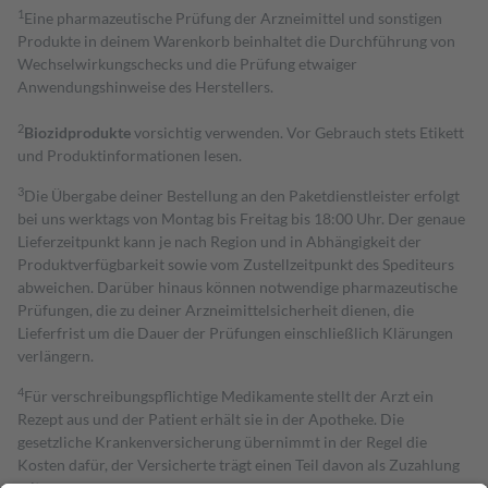
1
Eine pharmazeutische Prüfung der Arzneimittel und sonstigen
Produkte in deinem Warenkorb beinhaltet die Durchführung von
Wechselwirkungschecks und die Prüfung etwaiger
Anwendungshinweise des Herstellers.
2
Biozidprodukte
vorsichtig verwenden. Vor Gebrauch stets Etikett
und Produktinformationen lesen.
3
Die Übergabe deiner Bestellung an den Paketdienstleister erfolgt
bei uns werktags von Montag bis Freitag bis 18:00 Uhr. Der genaue
Lieferzeitpunkt kann je nach Region und in Abhängigkeit der
Produktverfügbarkeit sowie vom Zustellzeitpunkt des Spediteurs
abweichen. Darüber hinaus können notwendige pharmazeutische
Prüfungen, die zu deiner Arzneimittelsicherheit dienen, die
Lieferfrist um die Dauer der Prüfungen einschließlich Klärungen
verlängern.
4
Für verschreibungspflichtige Medikamente stellt der Arzt ein
Rezept aus und der Patient erhält sie in der Apotheke. Die
gesetzliche Krankenversicherung übernimmt in der Regel die
Kosten dafür, der Versicherte trägt einen Teil davon als Zuzahlung
mit.