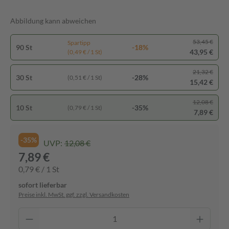
Abbildung kann abweichen
53,45 €
Spartipp
90 St
-18%
43,95 €
(0,49 € / 1 St)
21,32 €
30 St
-28%
(0,51 € / 1 St)
15,42 €
12,08 €
10 St
-35%
(0,79 € / 1 St)
7,89 €
-35%
UVP:
12,08 €
7,89 €
0,79 € / 1 St
sofort lieferbar
Preise inkl. MwSt. ggf. zzgl. Versandkosten