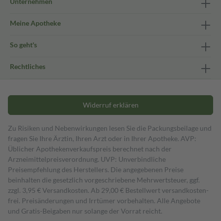
Unternehmen
Meine Apotheke
So geht's
Rechtliches
Widerruf erklären
Zu Risiken und Nebenwirkungen lesen Sie die Packungsbeilage und
fragen Sie Ihre Ärztin, Ihren Arzt oder in Ihrer Apotheke. AVP:
Üblicher Apothekenverkaufspreis berechnet nach der
Arzneimittelpreisverordnung. UVP: Unverbindliche
Preisempfehlung des Herstellers. Die angegebenen Preise
beinhalten die gesetzlich vorgeschriebene Mehrwertsteuer, ggf.
zzgl. 3,95 € Versandkosten. Ab 29,00 € Bestell­wert versand­kosten­
frei. Preisänderungen und Irrtümer vorbehalten. Alle Angebote
und Gratis-Beigaben nur solange der Vorrat reicht.