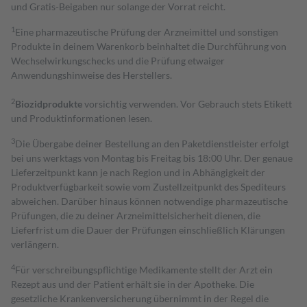
und Gratis-Beigaben nur solange der Vorrat reicht.
1
Eine pharmazeutische Prüfung der Arzneimittel und sonstigen
Produkte in deinem Warenkorb beinhaltet die Durchführung von
Wechselwirkungschecks und die Prüfung etwaiger
Anwendungshinweise des Herstellers.
2
Biozidprodukte
vorsichtig verwenden. Vor Gebrauch stets Etikett
und Produktinformationen lesen.
3
Die Übergabe deiner Bestellung an den Paketdienstleister erfolgt
bei uns werktags von Montag bis Freitag bis 18:00 Uhr. Der genaue
Lieferzeitpunkt kann je nach Region und in Abhängigkeit der
Produktverfügbarkeit sowie vom Zustellzeitpunkt des Spediteurs
abweichen. Darüber hinaus können notwendige pharmazeutische
Prüfungen, die zu deiner Arzneimittelsicherheit dienen, die
Lieferfrist um die Dauer der Prüfungen einschließlich Klärungen
verlängern.
4
Für verschreibungspflichtige Medikamente stellt der Arzt ein
Rezept aus und der Patient erhält sie in der Apotheke. Die
gesetzliche Krankenversicherung übernimmt in der Regel die