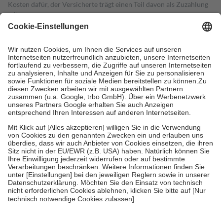
Kosten dafür, der Versicherte trägt einen Teil davon als Zuzahlung
mit.
Grundsätzlich leisten Mitglieder Zuzahlungen in Höhe von zehn
Prozent des Abgabepreises,
mindestens
jedoch
fünf Euro
und
höchstens zehn Euro.
Es sind jedoch nie mehr als die tatsächlichen
Kosten der Leistung zu entrichten.
Diese Regeln gelten grundsätzlich auch für Online-Apotheken.
Bei Heilmitteln und häuslicher Krankenpflege beträgt die
Zuzahlung zehn Prozent der Kosten sowie zehn Euro je
Verordnung.
Um das Engagement der Versicherten für ihre eigene Gesundheit zu
stärken und die besondere Stellung der Familie zu unterstützen,
fallen
keine Zuzahlungen
an bei:
• Kindern und Jugendlichen bis zum vollendeten 18. Lebensjahr
mit Ausnahme der Fahrkosten
• Untersuchungen zur Vorsorge und Früherkennung, die von der
GKV getragen werden
• empfohlenen Schutzimpfungen
• Harn- und Blutteststreifen
Wir nutzen Trusted Shops als unabhängigen Dienstleister für die
Einholung von Bewertungen. Trusted Shops hat Maßnahmen