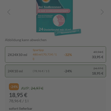
Abbildung kann abweichen
Spartipp
49,94 €
2X24X10 ml
-32%
480 ml (70,73 € / 1
33,95 €
l)
24,97 €
24X10 ml
-24%
(78,96 € / 1 l)
18,95 €
-24%
AVP:
24,97 €
18,95 €
78,96 € / 1 l
sofort lieferbar