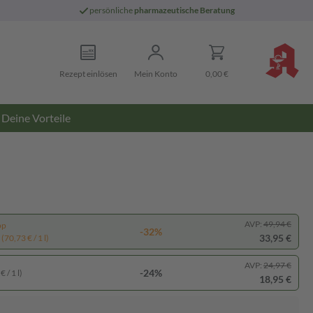
persönliche
pharmazeutische Beratung
Rezept einlösen
Mein Konto
0,00 €
Deine Vorteile
AVP:
49,94 €
pp
-32%
33,95 €
(70,73 € / 1 l)
AVP:
24,97 €
-24%
 / 1 l)
18,95 €