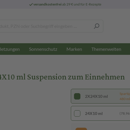
versandkostenfrei
ab 29 € und für E-Rezepte
letzungen
Sonnenschutz
Marken
Themenwelten
4X10 ml Suspension zum Einnehmen
Sparti
2X24X10 ml
480 ml 
24X10 ml
(78,96 €