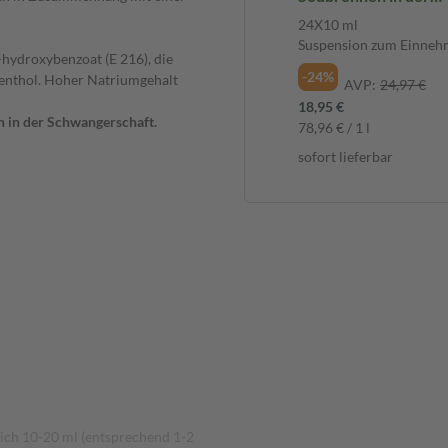
Schwangerschaft - au
24X10 ml
schwangere Mensche
Suspension zum Einne
hydroxybenzoat (E 216), die
24X10 ml Suspensio
-24%
Menthol. Hoher Natriumgehalt
Einnehmen
AVP:
24,97 €
18,95 €
 in der Schwangerschaft.
78,96 € / 1 l
sofort lieferbar
lich 10-20 ml (entsprechend 1-2