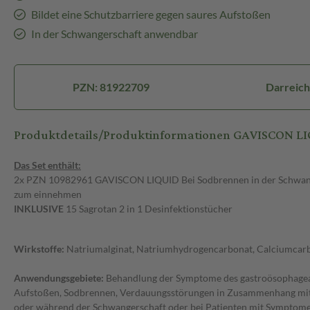
Bildet eine Schutzbarriere gegen saures Aufstoßen
In der Schwangerschaft anwendbar
PZN: 81922709
Darreic
Produktdetails/Produktinformationen GAVISCON L
Das Set enthält:
2x PZN 10982961 GAVISCON LIQUID Bei Sodbrennen in der Schwang
zum einnehmen
INKLUSIVE
15 Sagrotan 2 in 1 Desinfektionstücher
Wirkstoffe:
Natriumalginat, Natriumhydrogencarbonat, Calciumcarb
Anwendungsgebiete:
Behandlung der Symptome des gastroösophageal
Aufstoßen, Sodbrennen, Verdauungsstörungen in Zusammenhang mit R
oder während der Schwangerschaft oder bei Patienten mit Symptom