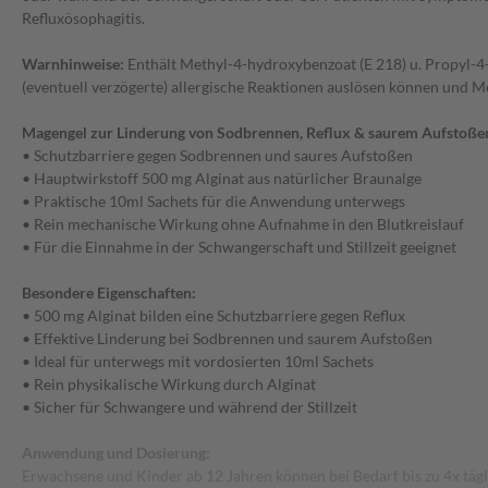
Refluxösophagitis.
Warnhinweise:
Enthält Methyl-4-hydroxybenzoat (E 218) u. Propyl-4-
(eventuell verzögerte) allergische Reaktionen auslösen können und 
Magengel zur Linderung von Sodbrennen, Reflux & saurem Aufstoßen
• Schutzbarriere gegen Sodbrennen und saures Aufstoßen
• Hauptwirkstoff 500 mg Alginat aus natürlicher Braunalge
• Praktische 10ml Sachets für die Anwendung unterwegs
• Rein mechanische Wirkung ohne Aufnahme in den Blutkreislauf
• Für die Einnahme in der Schwangerschaft und Stillzeit geeignet
Besondere Eigenschaften:
• 500 mg Alginat bilden eine Schutzbarriere gegen Reflux
• Effektive Linderung bei Sodbrennen und saurem Aufstoßen
• Ideal für unterwegs mit vordosierten 10ml Sachets
• Rein physikalische Wirkung durch Alginat
• Sicher für Schwangere und während der Stillzeit
Anwendung und Dosierung:
Erwachsene und Kinder ab 12 Jahren können bei Bedarf bis zu 4x täg