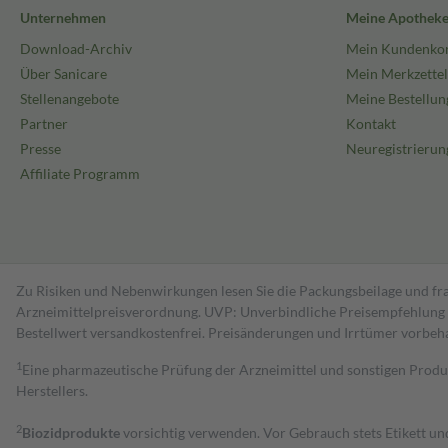
Unternehmen
Meine Apothek
Download-Archiv
Mein Kundenko
Über Sanicare
Mein Merkzettel
Stellenangebote
Meine Bestellun
Partner
Kontakt
Presse
Neuregistrierun
Affiliate Programm
Zu Risiken und Nebenwirkungen lesen Sie die Packungsbeilage und fra
Arzneimittelpreisverordnung. UVP: Unverbindliche Preisempfehlung de
Bestell­wert versand­kosten­frei. Preisänderungen und Irrtümer vorbeh
1
Eine pharmazeutische Prüfung der Arzneimittel und sonstigen Pro
Herstellers.
2
Biozidprodukte
vorsichtig verwenden. Vor Gebrauch stets Etikett u