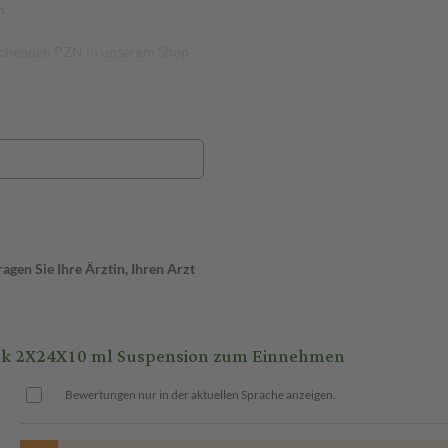
n
prechenden PZN in unserem Shop
gen Sie Ihre Ärztin, Ihren Arzt
k 2X24X10 ml Suspension zum Einnehmen
Bewertungen nur in der aktuellen Sprache anzeigen.