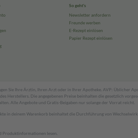
e
So geht's
nto
Newsletter anfordern
Freunde werben
gen
E-Rezept einlösen
Papier Rezept einlösen
g
gen Sie Ihre Ärztin, Ihren Arzt oder in Ihrer Apotheke. AVP: Üblicher A
s Herstellers. Die angegebenen Preise beinhalten die gesetzlich vorgesc
alten. Alle Angebote und Gratis-Beigaben nur solange der Vorrat reicht.
dukte in deinem Warenkorb beinhaltet die Durchführung von Wechselwir
nd Produktinformationen lesen.