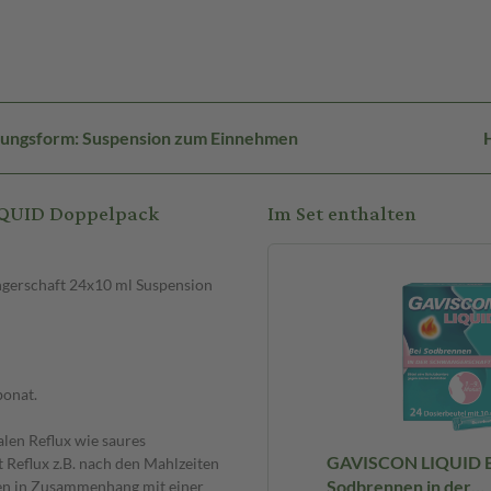
hungsform: Suspension zum Einnehmen
IQUID Doppelpack
Im Set enthalten
erschaft 24x10 ml Suspension
onat.
en Reflux wie saures
GAVISCON LIQUID B
eflux z.B. nach den Mahlzeiten
Sodbrennen in der
en in Zusammenhang mit einer