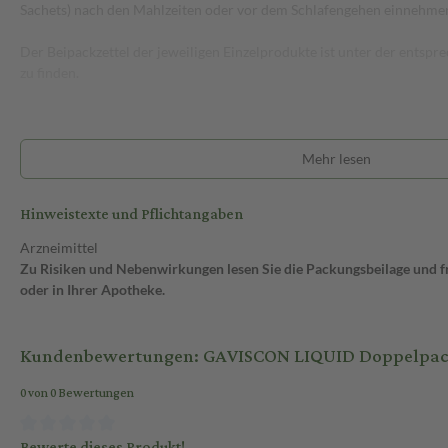
Sachets) nach den Mahlzeiten oder vor dem Schlafengehen einnehme
Der Beipackzettel der jeweiligen Einzelprodukte ist unter der ents
zu finden.
Mehr lesen
Hinweistexte und Pflichtangaben
Arzneimittel
Zu Risiken und Nebenwirkungen lesen Sie die Packungsbeilage und fra
oder in Ihrer Apotheke.
Kundenbewertungen: GAVISCON LIQUID Doppelpac
0 von 0 Bewertungen
Bewerte dieses Produkt!