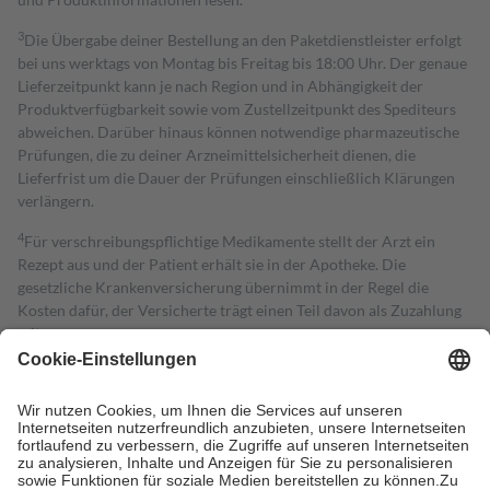
3
Die Übergabe deiner Bestellung an den Paketdienstleister erfolgt
bei uns werktags von Montag bis Freitag bis 18:00 Uhr. Der genaue
Lieferzeitpunkt kann je nach Region und in Abhängigkeit der
Produktverfügbarkeit sowie vom Zustellzeitpunkt des Spediteurs
abweichen. Darüber hinaus können notwendige pharmazeutische
Prüfungen, die zu deiner Arzneimittelsicherheit dienen, die
Lieferfrist um die Dauer der Prüfungen einschließlich Klärungen
verlängern.
4
Für verschreibungspflichtige Medikamente stellt der Arzt ein
Rezept aus und der Patient erhält sie in der Apotheke. Die
gesetzliche Krankenversicherung übernimmt in der Regel die
Kosten dafür, der Versicherte trägt einen Teil davon als Zuzahlung
mit.
Grundsätzlich leisten Mitglieder Zuzahlungen in Höhe von zehn
Prozent des Abgabepreises,
mindestens
jedoch
fünf Euro
und
höchstens zehn Euro.
Es sind jedoch nie mehr als die tatsächlichen
Kosten der Leistung zu entrichten.
Diese Regeln gelten grundsätzlich auch für Online-Apotheken.
Bei Heilmitteln und häuslicher Krankenpflege beträgt die