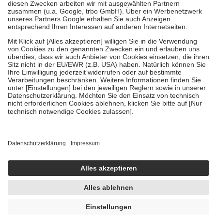
Zuzahlung zehn Prozent der Kosten sowie zehn Euro je
Verordnung.
Um das Engagement der Versicherten für ihre eigene Gesundheit zu
stärken und die besondere Stellung der Familie zu unterstützen,
fallen
keine Zuzahlungen
an bei:
• Kindern und Jugendlichen bis zum vollendeten 18. Lebensjahr
mit Ausnahme der Fahrkosten
• Untersuchungen zur Vorsorge und Früherkennung, die von der
GKV getragen werden
• empfohlenen Schutzimpfungen
• Harn- und Blutteststreifen
Wir nutzen Trusted Shops als unabhängigen Dienstleister für die
Einholung von Bewertungen. Trusted Shops hat Maßnahmen
getroffen, um sicherzustellen, dass es sich um echte Bewertungen
handelt. Mehr Informationen findest du hier:
https://help.etrusted.com/hc/de/articles/4419944605341
Einige Bilder und Inhalte wurden unter Zuhilfenahme künstlicher
Intelligenz erstellt.
UVP:
6,10 €