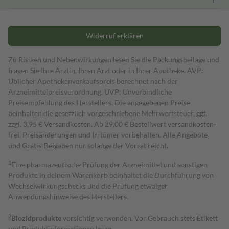
Widerruf erklären
Zu Risiken und Nebenwirkungen lesen Sie die Packungsbeilage und
fragen Sie Ihre Ärztin, Ihren Arzt oder in Ihrer Apotheke. AVP:
Üblicher Apothekenverkaufspreis berechnet nach der
Arzneimittelpreisverordnung. UVP: Unverbindliche
Preisempfehlung des Herstellers. Die angegebenen Preise
beinhalten die gesetzlich vorgeschriebene Mehrwertsteuer, ggf.
zzgl. 3,95 € Versandkosten. Ab 29,00 € Bestell­wert versand­kosten­
frei. Preisänderungen und Irrtümer vorbehalten. Alle Angebote
und Gratis-Beigaben nur solange der Vorrat reicht.
1
Eine pharmazeutische Prüfung der Arzneimittel und sonstigen
Produkte in deinem Warenkorb beinhaltet die Durchführung von
Wechselwirkungschecks und die Prüfung etwaiger
Anwendungshinweise des Herstellers.
2
Biozidprodukte
vorsichtig verwenden. Vor Gebrauch stets Etikett
und Produktinformationen lesen.