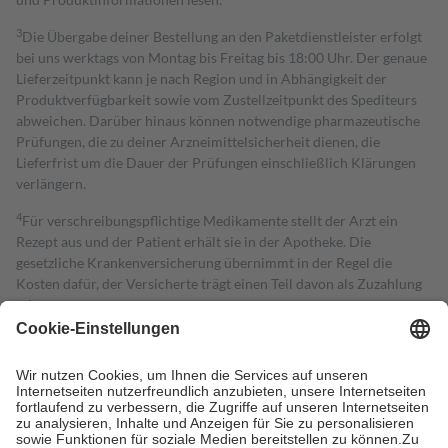
3
Die Übergabe deiner Bestellung an den Paketdienstleister erfolgt
bei uns werktags von Montag bis Freitag bis 18:00 Uhr. Der genaue
Lieferzeitpunkt kann je nach Region und in Abhängigkeit der
Produktverfügbarkeit sowie vom Zustellzeitpunkt des Spediteurs
abweichen. Darüber hinaus können notwendige pharmazeutische
Prüfungen, die zu deiner Arzneimittelsicherheit dienen, die
Lieferfrist um die Dauer der Prüfungen einschließlich Klärungen
verlängern.
4
Für verschreibungspflichtige Medikamente stellt der Arzt ein
Rezept aus und der Patient erhält sie in der Apotheke. Die
gesetzliche Krankenversicherung übernimmt in der Regel die
Kosten dafür, der Versicherte trägt einen Teil davon als Zuzahlung
mit.
Grundsätzlich leisten Mitglieder Zuzahlungen in Höhe von zehn
Prozent des Abgabepreises,
mindestens
jedoch
fünf Euro
und
höchstens zehn Euro.
Es sind jedoch nie mehr als die tatsächlichen
Kosten der Leistung zu entrichten.
Diese Regeln gelten grundsätzlich auch für Online-Apotheken.
Bei Heilmitteln und häuslicher Krankenpflege beträgt die