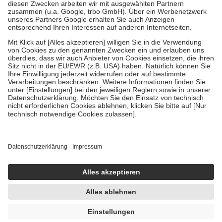
Zuzahlung zehn Prozent der Kosten sowie zehn Euro je
Verordnung.
Um das Engagement der Versicherten für ihre eigene Gesundheit zu
stärken und die besondere Stellung der Familie zu unterstützen,
fallen
keine Zuzahlungen
an bei:
• Kindern und Jugendlichen bis zum vollendeten 18. Lebensjahr
mit Ausnahme der Fahrkosten
• Untersuchungen zur Vorsorge und Früherkennung, die von der
GKV getragen werden
• empfohlenen Schutzimpfungen
• Harn- und Blutteststreifen
Wir nutzen Trusted Shops als unabhängigen Dienstleister für die
Einholung von Bewertungen. Trusted Shops hat Maßnahmen
getroffen, um sicherzustellen, dass es sich um echte Bewertungen
handelt. Mehr Informationen findest du hier:
https://help.etrusted.com/hc/de/articles/4419944605341
Einige Bilder und Inhalte wurden unter Zuhilfenahme künstlicher
Intelligenz erstellt.
UVP:
8,25 €