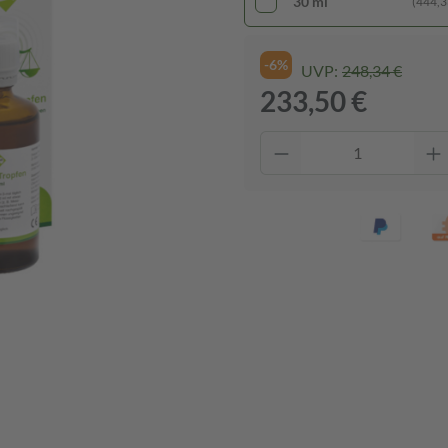
30 ml
(444,33
-6%
UVP:
248,34 €
233,50 €