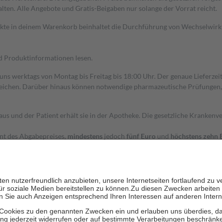
alten. Alle Angebote und Gratis-Beigaben nur solange der Vorrat reicht.
dukte in deinem Warenkorb beinhaltet die Durchführung von Wechselwir
nd Produktinformationen lesen.
 uns werktags von Montag bis Freitag bis 18:00 Uhr. Der genaue Lieferze
ichen. Darüber hinaus können notwendige pharmazeutische Prüfungen, die
aus und der Patient erhält sie in der Apotheke. Die gesetzliche Krankenv
ent des Abgabepreises,
mindestens
jedoch
fünf Euro
und
höchstens zehn 
zehn Prozent der Kosten sowie zehn Euro je Verordnung.
rken und die besondere Stellung der Familie zu unterstützen, fallen
kein
 Ausnahme der Fahrkosten
 getragen werden