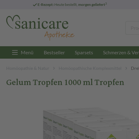
3
E-Rezept:
Heute bestellt,
morgen geliefert
Menü
Bestseller
Sparsets
Schmerzen & Ver
Homöopathie & Natur
Homöopathische Komplexmittel
Dre
Gelum Tropfen 1000 ml Tropfen