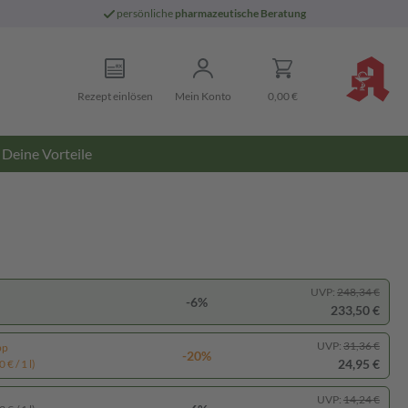
persönliche
pharmazeutische Beratung
Rezept einlösen
Mein Konto
0,00 €
Deine Vorteile
UVP:
248,34 €
-6%
233,50 €
UVP:
31,36 €
pp
-20%
24,95 €
 € / 1 l)
UVP:
14,24 €