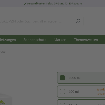
versandkostenfrei
ab 29 € und für E-Rezepte
letzungen
Sonnenschutz
Marken
Themenwelten
luso
1000 ml
Sparti
100 ml
(249,50