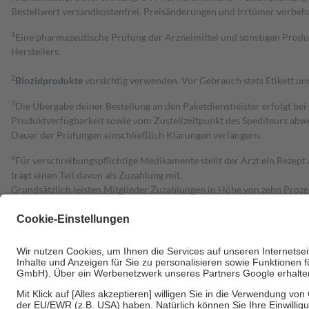
Bestell­wert versand­kosten­frei. Preisänderungen und Irrtümer vorbeh
1
Eine pharmazeutische Prüfung der Arzneimittel und sonstigen Pro
Herstellers.
2
Biozidprodukte
vorsichtig verwenden. Vor Gebrauch stets Etikett u
3
Die Übergabe deiner Bestellung an den Paketdienstleister erfolgt bei
Produktverfügbarkeit sowie vom Zustellzeitpunkt des Spediteurs abwe
Dauer der Prüfungen einschließlich Klärungen verlängern.
4
Für verschreibungspflichtige Medikamente stellt der Arzt ein Rezept 
trägt einen Teil davon als Zuzahlung mit.
Grundsätzlich leisten Mitglieder Zuzahlungen in Höhe von zehn Proz
zu entrichten.
Diese Regeln gelten grundsätzlich auch für Online-Apotheken.
Bei Heilmitteln und häuslicher Krankenpflege beträgt die Zuzahlung 
Um das Engagement der Versicherten für ihre eigene Gesundheit zu stä
• Kindern und Jugendlichen bis zum vollendeten 18. Lebensjahr mit
• Untersuchungen zur Vorsorge und Früherkennung, die von der GKV
• empfohlenen Schutzimpfungen
• Harn- und Blutteststreifen