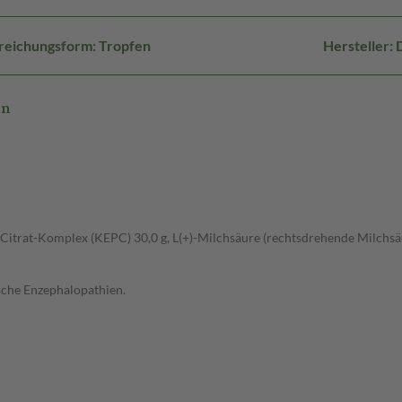
reichungsform: Tropfen
Hersteller:
en
-Citrat-Komplex (KEPC) 30,0 g, L(+)-Milchsäure (rechtsdrehende Milchsäu
sche Enzephalopathien.