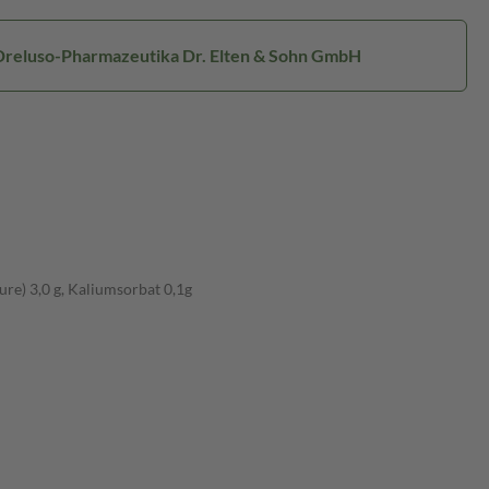
 Dreluso-Pharmazeutika Dr. Elten & Sohn GmbH
re) 3,0 g, Kaliumsorbat 0,1g