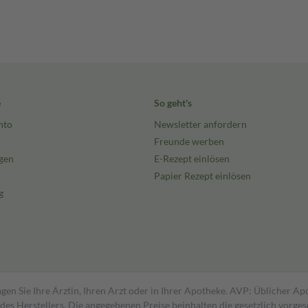
e
So geht's
nto
Newsletter anfordern
Freunde werben
gen
E-Rezept einlösen
Papier Rezept einlösen
g
gen Sie Ihre Ärztin, Ihren Arzt oder in Ihrer Apotheke. AVP: Üblicher A
s Herstellers. Die angegebenen Preise beinhalten die gesetzlich vorgesc