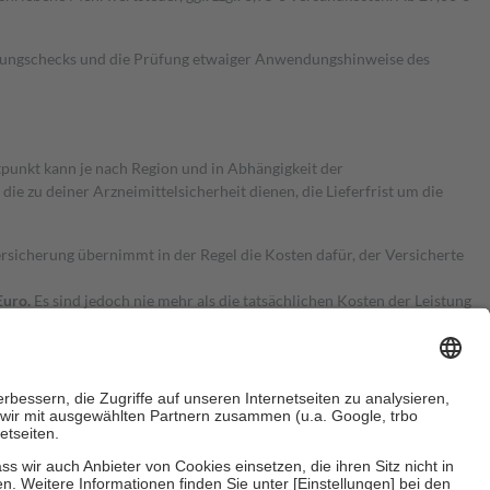
kungschecks und die Prüfung etwaiger Anwendungshinweise des
itpunkt kann je nach Region und in Abhängigkeit der
 zu deiner Arzneimittelsicherheit dienen, die Lieferfrist um die
ersicherung übernimmt in der Regel die Kosten dafür, der Versicherte
Euro.
Es sind jedoch nie mehr als die tatsächlichen Kosten der Leistung
e Zuzahlungen
an bei: