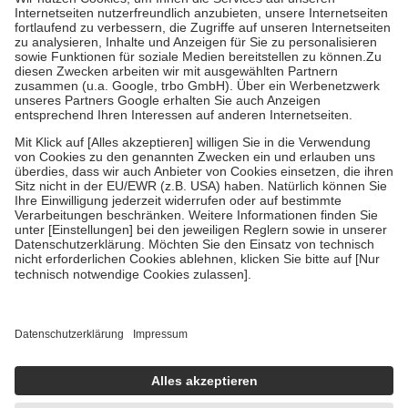
Kosten der Leistung zu entrichten.
Diese Regeln gelten grundsätzlich auch für Online-Apotheken.
Bei Heilmitteln und häuslicher Krankenpflege beträgt die
Zuzahlung zehn Prozent der Kosten sowie zehn Euro je
Verordnung.
Um das Engagement der Versicherten für ihre eigene Gesundheit zu
stärken und die besondere Stellung der Familie zu unterstützen,
fallen
keine Zuzahlungen
an bei:
• Kindern und Jugendlichen bis zum vollendeten 18. Lebensjahr
mit Ausnahme der Fahrkosten
• Untersuchungen zur Vorsorge und Früherkennung, die von der
GKV getragen werden
• empfohlenen Schutzimpfungen
• Harn- und Blutteststreifen
Wir nutzen Trusted Shops als unabhängigen Dienstleister für die
Einholung von Bewertungen. Trusted Shops hat Maßnahmen
getroffen, um sicherzustellen, dass es sich um echte Bewertungen
handelt. Mehr Informationen findest du hier:
https://help.etrusted.com/hc/de/articles/4419944605341
Einige Bilder und Inhalte wurden unter Zuhilfenahme künstlicher