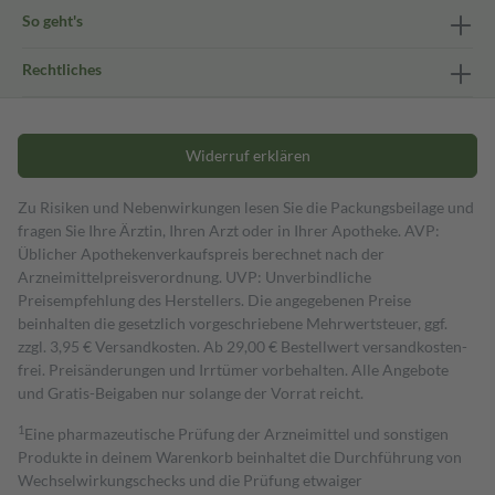
So geht's
Rechtliches
Widerruf erklären
Zu Risiken und Nebenwirkungen lesen Sie die Packungsbeilage und
fragen Sie Ihre Ärztin, Ihren Arzt oder in Ihrer Apotheke. AVP:
Üblicher Apothekenverkaufspreis berechnet nach der
Arzneimittelpreisverordnung. UVP: Unverbindliche
Preisempfehlung des Herstellers. Die angegebenen Preise
beinhalten die gesetzlich vorgeschriebene Mehrwertsteuer, ggf.
zzgl. 3,95 € Versandkosten. Ab 29,00 € Bestell­wert versand­kosten­
frei. Preisänderungen und Irrtümer vorbehalten. Alle Angebote
und Gratis-Beigaben nur solange der Vorrat reicht.
1
Eine pharmazeutische Prüfung der Arzneimittel und sonstigen
Produkte in deinem Warenkorb beinhaltet die Durchführung von
Wechselwirkungschecks und die Prüfung etwaiger