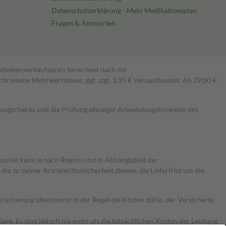
Datenschutzerklärung - Mein Medikationsplan
Fragen & Antworten
pothekenverkaufspreis berechnet nach der
hriebene Mehrwertsteuer, ggf. zzgl. 3,95 € Versandkosten. Ab 29,00 €
kungschecks und die Prüfung etwaiger Anwendungshinweise des
itpunkt kann je nach Region und in Abhängigkeit der
 zu deiner Arzneimittelsicherheit dienen, die Lieferfrist um die
ersicherung übernimmt in der Regel die Kosten dafür, der Versicherte
Euro.
Es sind jedoch nie mehr als die tatsächlichen Kosten der Leistung