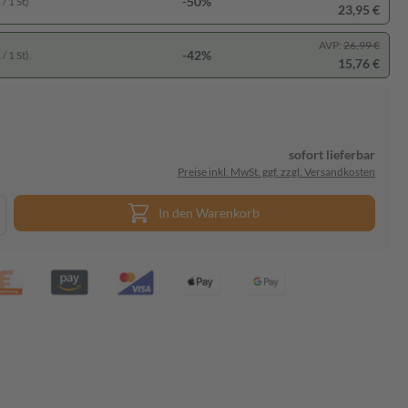
-50%
/ 1 St)
23,95 €
AVP:
26,99 €
-42%
/ 1 St)
15,76 €
sofort lieferbar
Preise inkl. MwSt. ggf. zzgl. Versandkosten
In den Warenkorb