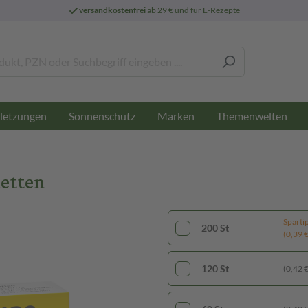
versandkostenfrei
ab 29 € und für E-Rezepte
letzungen
Sonnenschutz
Marken
Themenwelten
letten
Sparti
200 St
(0,39 € 
120 St
(0,42 € 