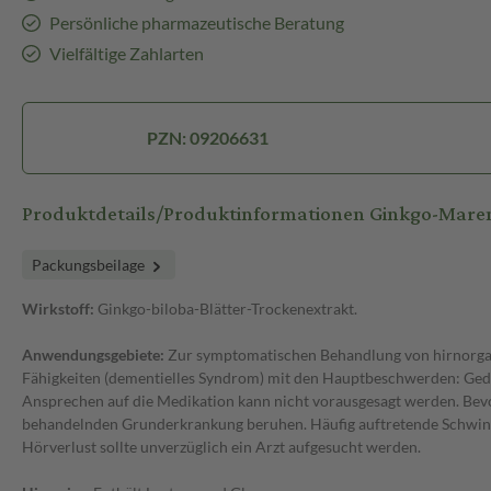
Persönliche pharmazeutische Beratung
Vielfältige Zahlarten
PZN: 09206631
Produktdetails/Produktinformationen Ginkgo-Mar
Packungsbeilage
Wirkstoff:
Ginkgo-biloba-Blätter-Trockenextrakt.
Anwendungsgebiete:
Zur symptomatischen Behandlung von hirnorgan
Fähigkeiten (dementielles Syndrom) mit den Hauptbeschwerden: Ged
Ansprechen auf die Medikation kann nicht vorausgesagt werden. Bevor
behandelnden Grunderkrankung beruhen. Häufig auftretende Schwinde
Hörverlust sollte unverzüglich ein Arzt aufgesucht werden.