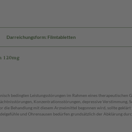
Darreichungsform: Filmtabletten
en 120mg
isch bedingten Leistungsstörungen im Rahmen eines therapeutischen G
ächtnisstörungen, Konzentrationsstörungen, depressive Verstimmung, S
 die Behandlung mit diesem Arzneimittel begonnen wird, sollte geklärt w
lgefühle und Ohrensausen bedürfen grundsätzlich der Abklärung durch e