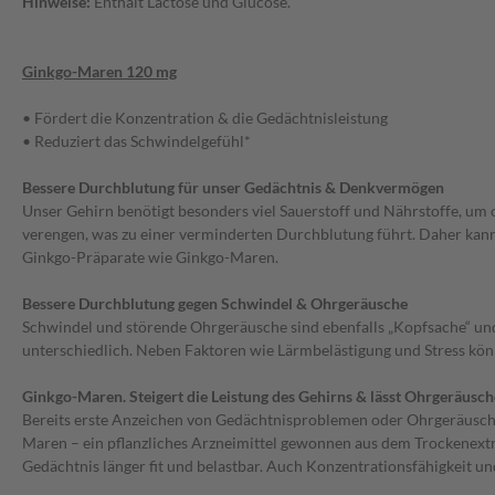
Hinweise:
Enthält Lactose und Glucose.
Ginkgo-Maren 120 mg
• Fördert die Konzentration & die Gedächtnisleistung
• Reduziert das Schwindelgefühl*
Bessere Durchblutung für unser Gedächtnis & Denkvermögen
Unser Gehirn benötigt besonders viel Sauerstoff und Nährstoffe, um 
verengen, was zu einer verminderten Durchblutung führt. Daher kann 
Ginkgo-Präparate wie Ginkgo-Maren.
Bessere Durchblutung gegen Schwindel & Ohrgeräusche
Schwindel und störende Ohrgeräusche sind ebenfalls „Kopfsache“ und 
unterschiedlich. Neben Faktoren wie Lärmbelästigung und Stress kön
Ginkgo-Maren. Steigert die Leistung des Gehirns & lässt Ohrgeräusch
Bereits erste Anzeichen von Gedächtnisproblemen oder Ohrgeräuschen
Maren – ein pflanzliches Arzneimittel gewonnen aus dem Trockenextra
Gedächtnis länger fit und belastbar. Auch Konzentrationsfähigkeit 