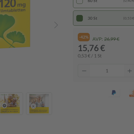
60 St
(0,40 € 
30 St
(0,53 € 
-42%
AVP:
26,99 €
15,76 €
0,53 € / 1 St