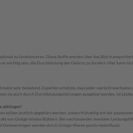
optimal zu funktionieren. Diese Stoffe werden über das Blut transportie
es wichtig sein, die Durchblutung des Gehirns zu fördern. Hier kann ni
meist sehr belastend. Experten schätzen, dass jeder vierte Erwachsene 
nen sie auch durch Durchblutungsstörungen ausgelöst werden. Ist Letzte
e abklingen*
 sollten ärztlich abgeklärt werden, sodass frühzeitig mit der passende
kt von Ginkgo-biloba-Blättern. Bei nachlassender mentaler Leistungsfähig
und Denkvermögen werden durch Ginkgo-Maren positiv beeinflusst.