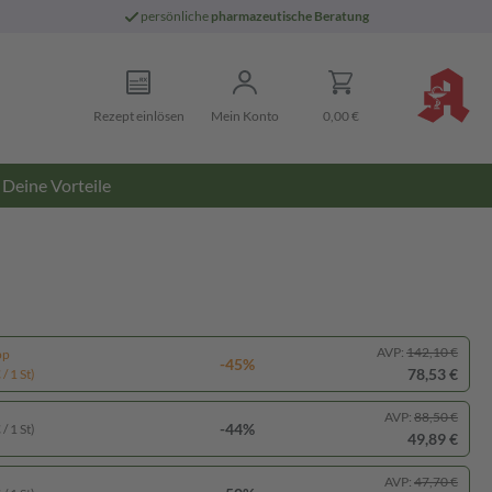
persönliche
pharmazeutische Beratung
Rezept einlösen
Mein Konto
0,00 €
Deine Vorteile
AVP:
142,10 €
pp
-45%
78,53 €
/ 1 St)
AVP:
88,50 €
-44%
/ 1 St)
49,89 €
AVP:
47,70 €