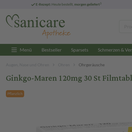
3
E-Rezept:
Heute bestellt,
morgen geliefert
Menü
Bestseller
Sparsets
Schmerzen & Ver
Augen, Nase und Ohren
Ohren
Ohrgeräusche
Ginkgo-Maren 120mg 30 St Filmtab
Pflanzlich