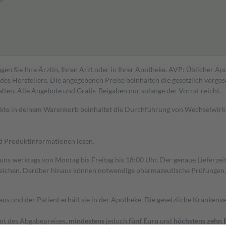
gen Sie Ihre Ärztin, Ihren Arzt oder in Ihrer Apotheke. AVP: Üblicher A
s Herstellers. Die angegebenen Preise beinhalten die gesetzlich vorgesc
alten. Alle Angebote und Gratis-Beigaben nur solange der Vorrat reicht.
dukte in deinem Warenkorb beinhaltet die Durchführung von Wechselwir
nd Produktinformationen lesen.
 uns werktags von Montag bis Freitag bis 18:00 Uhr. Der genaue Lieferze
ichen. Darüber hinaus können notwendige pharmazeutische Prüfungen, die
aus und der Patient erhält sie in der Apotheke. Die gesetzliche Krankenv
ent des Abgabepreises,
mindestens
jedoch
fünf Euro
und
höchstens zehn 