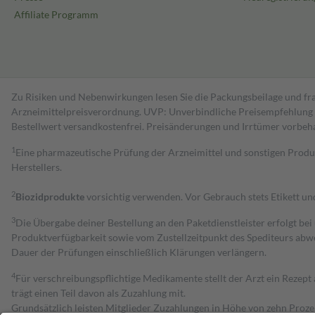
Affiliate Programm
Zu Risiken und Nebenwirkungen lesen Sie die Packungsbeilage und fra
Arzneimittelpreisverordnung. UVP: Unverbindliche Preisempfehlung de
Bestell­wert versand­kosten­frei. Preisänderungen und Irrtümer vorbeh
1
Eine pharmazeutische Prüfung der Arzneimittel und sonstigen Pro
Herstellers.
2
Biozidprodukte
vorsichtig verwenden. Vor Gebrauch stets Etikett u
3
Die Übergabe deiner Bestellung an den Paketdienstleister erfolgt bei
Produktverfügbarkeit sowie vom Zustellzeitpunkt des Spediteurs abwe
Dauer der Prüfungen einschließlich Klärungen verlängern.
4
Für verschreibungspflichtige Medikamente stellt der Arzt ein Rezept 
trägt einen Teil davon als Zuzahlung mit.
Grundsätzlich leisten Mitglieder Zuzahlungen in Höhe von zehn Proz