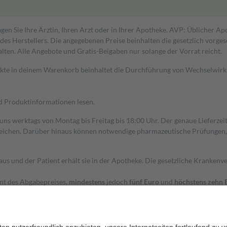
gen Sie Ihre Ärztin, Ihren Arzt oder in Ihrer Apotheke. AVP: Üblicher A
s Herstellers. Die angegebenen Preise beinhalten die gesetzlich vorgesc
alten. Alle Angebote und Gratis-Beigaben nur solange der Vorrat reicht.
dukte in deinem Warenkorb beinhaltet die Durchführung von Wechselwir
nd Produktinformationen lesen.
 uns werktags von Montag bis Freitag bis 18:00 Uhr. Der genaue Lieferze
ichen. Darüber hinaus können notwendige pharmazeutische Prüfungen, die
aus und der Patient erhält sie in der Apotheke. Die gesetzliche Krankenv
ent des Abgabepreises,
mindestens
jedoch
fünf Euro
und
höchstens zehn 
zehn Prozent der Kosten sowie zehn Euro je Verordnung.
rken und die besondere Stellung der Familie zu unterstützen, fallen
kein