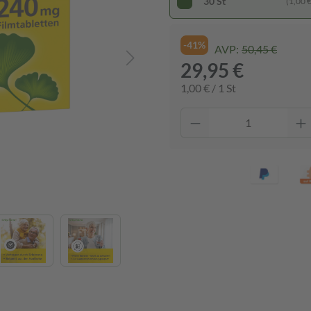
30 St
(1,00 € 
-41%
AVP:
50,45 €
29,95 €
1,00 € / 1 St