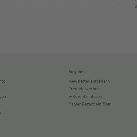
e
So geht's
nto
Newsletter anfordern
Freunde werben
gen
E-Rezept einlösen
Papier Rezept einlösen
g