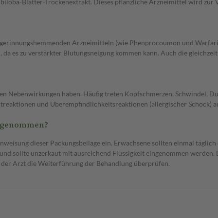
loba-Blätter-Trockenextrakt. Dieses pflanzliche Arzneimittel wird zur 
utgerinnungshemmenden Arzneimitteln (wie Phenprocoumon und Warfari
 da es zu verstärkter Blutungsneigung kommen kann. Auch die gleichzeit
en Nebenwirkungen haben. Häufig treten Kopfschmerzen, Schwindel, Durc
treaktionen und Überempfindlichkeitsreaktionen (allergischer Schock) au
ingenommen?
isung dieser Packungsbeilage ein. Erwachsene sollten einmal täglich 
den und sollte unzerkaut mit ausreichend Flüssigkeit eingenommen werden
 der Arzt die Weiterführung der Behandlung überprüfen.