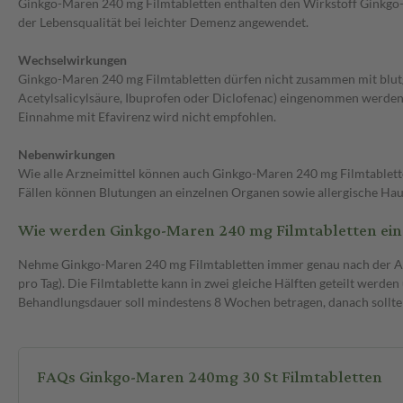
Ginkgo-Maren 240 mg Filmtabletten enthalten den Wirkstoff Ginkgo-bi
der Lebensqualität bei leichter Demenz angewendet.
Wechselwirkungen
Ginkgo-Maren 240 mg Filmtabletten dürfen nicht zusammen mit bl
Acetylsalicylsäure, Ibuprofen oder Diclofenac) eingenommen werden,
Einnahme mit Efavirenz wird nicht empfohlen.
Nebenwirkungen
Wie alle Arzneimittel können auch Ginkgo-Maren 240 mg Filmtablett
Fällen können Blutungen an einzelnen Organen sowie allergische Hau
Wie werden Ginkgo-Maren 240 mg Filmtabletten e
Nehme Ginkgo-Maren 240 mg Filmtabletten immer genau nach der Anwe
pro Tag). Die Filmtablette kann in zwei gleiche Hälften geteilt wer
Behandlungsdauer soll mindestens 8 Wochen betragen, danach sollte
FAQs Ginkgo-Maren 240mg 30 St Filmtabletten