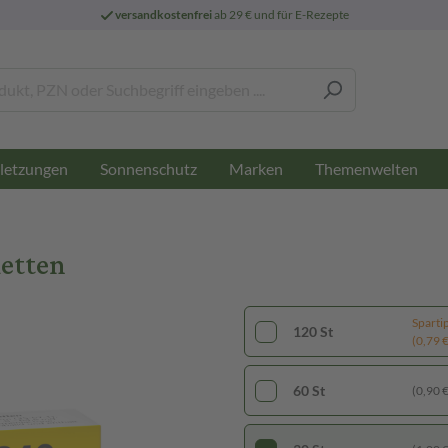
versandkostenfrei
ab 29 € und für E-Rezepte
letzungen
Sonnenschutz
Marken
Themenwelten
letten
Sparti
120 St
(0,79 € 
60 St
(0,90 € 