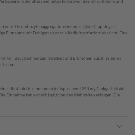
Verbesserung der altersbedingten kognitiven Beeinträchtigung und
n) oder Thrombozytenaggregationshemmern (wie Clopidogrel,
ige Einnahme mit Dabigatran oder Nifedipin erfordert Vorsicht. Eine
hfall, Bauchschmerzen, Übelkeit und Erbrechen auf. In seltenen
ftreten.
eine Filmtablette einnehmen (entsprechend 240 mg Ginkgo-Extrakt
. Die Einnahme kann unabhängig von den Mahlzeiten erfolgen. Die