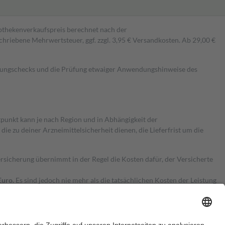
pothekenverkaufspreis berechnet nach der
hriebene Mehrwertsteuer, ggf. zzgl. 3,95 € Versandkosten. Ab 29,00 €
kungschecks und die Prüfung etwaiger Anwendungshinweise des
itpunkt kann je nach Region und in Abhängigkeit der
 zu deiner Arzneimittelsicherheit dienen, die Lieferfrist um die
ersicherung übernimmt in der Regel die Kosten dafür, der Versicherte
Euro.
Es sind jedoch nie mehr als die tatsächlichen Kosten der Leistung
e Zuzahlungen
an bei: