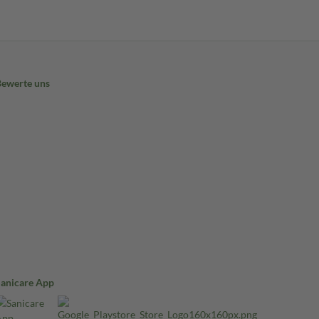
Bewerte uns
Sanicare App