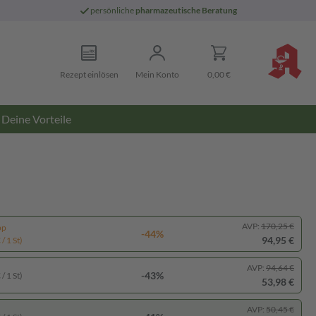
persönliche
pharmazeutische Beratung
Rezept einlösen
Mein Konto
0,00 €
Deine Vorteile
AVP:
170,25 €
pp
-44%
94,95 €
/ 1 St)
AVP:
94,64 €
-43%
/ 1 St)
53,98 €
AVP:
50,45 €