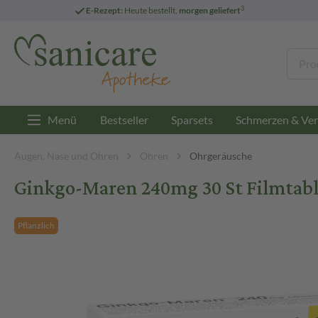
3
E-Rezept:
Heute bestellt,
morgen geliefert
Menü
Bestseller
Sparsets
Schmerzen & Ver
Augen, Nase und Ohren
Ohren
Ohrgeräusche
Ginkgo-Maren 240mg 30 St Filmtab
Pflanzlich