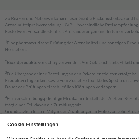
Zu Risiken und Nebenwirkungen lesen Sie die Packungsbeilage und fra
Arzneimittelpreisverordnung. UVP: Unverbindliche Preisempfehlung de
Bestell­wert versand­kosten­frei. Preisänderungen und Irrtümer vorbeh
1
Eine pharmazeutische Prüfung der Arzneimittel und sonstigen Pro
Herstellers.
2
Biozidprodukte
vorsichtig verwenden. Vor Gebrauch stets Etikett u
3
Die Übergabe deiner Bestellung an den Paketdienstleister erfolgt bei
Produktverfügbarkeit sowie vom Zustellzeitpunkt des Spediteurs abwe
Dauer der Prüfungen einschließlich Klärungen verlängern.
4
Für verschreibungspflichtige Medikamente stellt der Arzt ein Rezept 
trägt einen Teil davon als Zuzahlung mit.
Grundsätzlich leisten Mitglieder Zuzahlungen in Höhe von zehn Proz
zu entrichten.
Diese Regeln gelten grundsätzlich auch für Online-Apotheken.
Bei Heilmitteln und häuslicher Krankenpflege beträgt die Zuzahlung 
Um das Engagement der Versicherten für ihre eigene Gesundheit zu stä