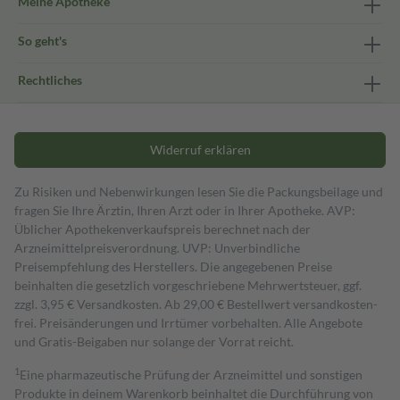
Meine Apotheke
So geht's
Rechtliches
Widerruf erklären
Zu Risiken und Nebenwirkungen lesen Sie die Packungsbeilage und
fragen Sie Ihre Ärztin, Ihren Arzt oder in Ihrer Apotheke. AVP:
Üblicher Apothekenverkaufspreis berechnet nach der
Arzneimittelpreisverordnung. UVP: Unverbindliche
Preisempfehlung des Herstellers. Die angegebenen Preise
beinhalten die gesetzlich vorgeschriebene Mehrwertsteuer, ggf.
zzgl. 3,95 € Versandkosten. Ab 29,00 € Bestell­wert versand­kosten­
frei. Preisänderungen und Irrtümer vorbehalten. Alle Angebote
und Gratis-Beigaben nur solange der Vorrat reicht.
1
Eine pharmazeutische Prüfung der Arzneimittel und sonstigen
Produkte in deinem Warenkorb beinhaltet die Durchführung von