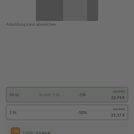
Abbildung kann abweichen
23,95 €
50 St
-5%
(0,45 € / 1 St)
22,74 €
23,74 €
1 St
-10%
21,37 €
-5%
UVP:
23,95 €