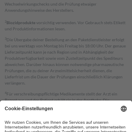
Wechselwirkungschecks und die Prüfung etwaiger
Anwendungshinweise des Herstellers.
2
Biozidprodukte
vorsichtig verwenden. Vor Gebrauch stets Etikett
und Produktinformationen lesen.
3
Die Übergabe deiner Bestellung an den Paketdienstleister erfolgt
bei uns werktags von Montag bis Freitag bis 18:00 Uhr. Der genaue
Lieferzeitpunkt kann je nach Region und in Abhängigkeit der
Produktverfügbarkeit sowie vom Zustellzeitpunkt des Spediteurs
abweichen. Darüber hinaus können notwendige pharmazeutische
Prüfungen, die zu deiner Arzneimittelsicherheit dienen, die
Lieferfrist um die Dauer der Prüfungen einschließlich Klärungen
verlängern.
4
Für verschreibungspflichtige Medikamente stellt der Arzt ein
Rezept aus und der Patient erhält sie in der Apotheke. Die
gesetzliche Krankenversicherung übernimmt in der Regel die
Kosten dafür, der Versicherte trägt einen Teil davon als Zuzahlung
mit.
Grundsätzlich leisten Mitglieder Zuzahlungen in Höhe von zehn
Prozent des Abgabepreises,
mindestens
jedoch
fünf Euro
und