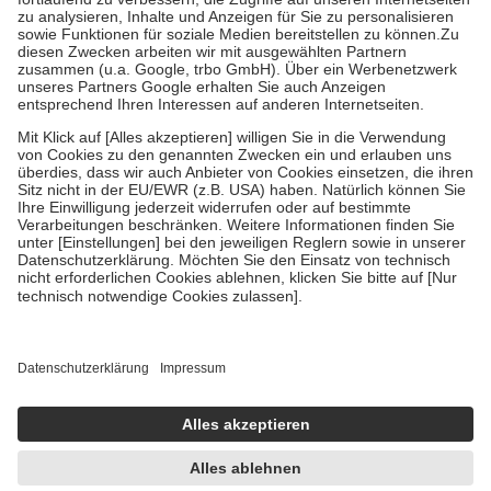
höchstens zehn Euro.
Es sind jedoch nie mehr als die tatsächlichen
Kosten der Leistung zu entrichten.
Diese Regeln gelten grundsätzlich auch für Online-Apotheken.
Bei Heilmitteln und häuslicher Krankenpflege beträgt die
Zuzahlung zehn Prozent der Kosten sowie zehn Euro je
Verordnung.
Um das Engagement der Versicherten für ihre eigene Gesundheit zu
stärken und die besondere Stellung der Familie zu unterstützen,
fallen
keine Zuzahlungen
an bei:
• Kindern und Jugendlichen bis zum vollendeten 18. Lebensjahr
mit Ausnahme der Fahrkosten
• Untersuchungen zur Vorsorge und Früherkennung, die von der
GKV getragen werden
• empfohlenen Schutzimpfungen
• Harn- und Blutteststreifen
Wir nutzen Trusted Shops als unabhängigen Dienstleister für die
Einholung von Bewertungen. Trusted Shops hat Maßnahmen
getroffen, um sicherzustellen, dass es sich um echte Bewertungen
handelt. Mehr Informationen findest du hier:
https://help.etrusted.com/hc/de/articles/4419944605341