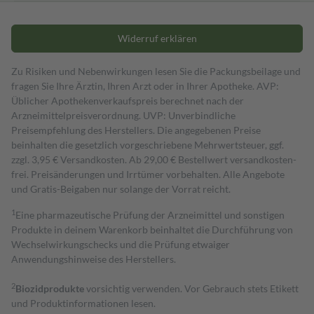
Widerruf erklären
Zu Risiken und Nebenwirkungen lesen Sie die Packungsbeilage und
fragen Sie Ihre Ärztin, Ihren Arzt oder in Ihrer Apotheke. AVP:
Üblicher Apothekenverkaufspreis berechnet nach der
Arzneimittelpreisverordnung. UVP: Unverbindliche
Preisempfehlung des Herstellers. Die angegebenen Preise
beinhalten die gesetzlich vorgeschriebene Mehrwertsteuer, ggf.
zzgl. 3,95 € Versandkosten. Ab 29,00 € Bestell­wert versand­kosten­
frei. Preisänderungen und Irrtümer vorbehalten. Alle Angebote
und Gratis-Beigaben nur solange der Vorrat reicht.
1
Eine pharmazeutische Prüfung der Arzneimittel und sonstigen
Produkte in deinem Warenkorb beinhaltet die Durchführung von
Wechselwirkungschecks und die Prüfung etwaiger
Anwendungshinweise des Herstellers.
2
Biozidprodukte
vorsichtig verwenden. Vor Gebrauch stets Etikett
und Produktinformationen lesen.