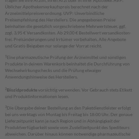
fragen Sie Ihre Ärztin, Ihren Arzt oder in Ihrer Apotheke. AVP:
Üblicher Apothekenverkaufspreis berechnet nach der
Arzneimittelpreisverordnung. UVP: Unverbindliche
Preisempfehlung des Herstellers. Die angegebenen Preise
beinhalten die gesetzlich vorgeschriebene Mehrwertsteuer, ggf.
zzgl. 3,95 € Versandkosten. Ab 29,00 € Bestell­wert versand­kosten­
frei. Preisänderungen und Irrtümer vorbehalten. Alle Angebote
und Gratis-Beigaben nur solange der Vorrat reicht.
1
Eine pharmazeutische Prüfung der Arzneimittel und sonstigen
Produkte in deinem Warenkorb beinhaltet die Durchführung von
Wechselwirkungschecks und die Prüfung etwaiger
Anwendungshinweise des Herstellers.
2
Biozidprodukte
vorsichtig verwenden. Vor Gebrauch stets Etikett
und Produktinformationen lesen.
3
Die Übergabe deiner Bestellung an den Paketdienstleister erfolgt
bei uns werktags von Montag bis Freitag bis 18:00 Uhr. Der genaue
Lieferzeitpunkt kann je nach Region und in Abhängigkeit der
Produktverfügbarkeit sowie vom Zustellzeitpunkt des Spediteurs
abweichen. Darüber hinaus können notwendige pharmazeutische