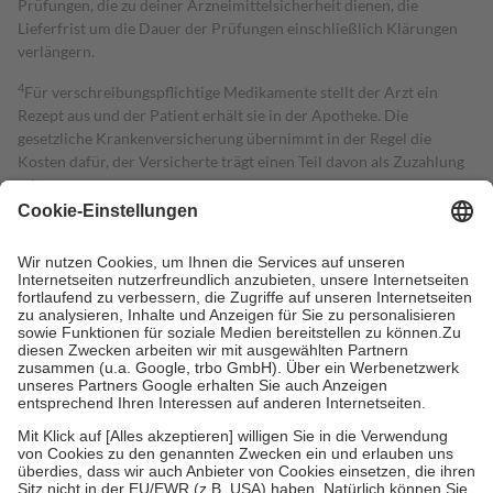
Prüfungen, die zu deiner Arzneimittelsicherheit dienen, die
Lieferfrist um die Dauer der Prüfungen einschließlich Klärungen
verlängern.
4
Für verschreibungspflichtige Medikamente stellt der Arzt ein
Rezept aus und der Patient erhält sie in der Apotheke. Die
gesetzliche Krankenversicherung übernimmt in der Regel die
Kosten dafür, der Versicherte trägt einen Teil davon als Zuzahlung
mit.
Grundsätzlich leisten Mitglieder Zuzahlungen in Höhe von zehn
Prozent des Abgabepreises,
mindestens
jedoch
fünf Euro
und
höchstens zehn Euro.
Es sind jedoch nie mehr als die tatsächlichen
Kosten der Leistung zu entrichten.
Diese Regeln gelten grundsätzlich auch für Online-Apotheken.
Bei Heilmitteln und häuslicher Krankenpflege beträgt die
Zuzahlung zehn Prozent der Kosten sowie zehn Euro je
Verordnung.
Um das Engagement der Versicherten für ihre eigene Gesundheit zu
stärken und die besondere Stellung der Familie zu unterstützen,
fallen
keine Zuzahlungen
an bei:
• Kindern und Jugendlichen bis zum vollendeten 18. Lebensjahr
mit Ausnahme der Fahrkosten