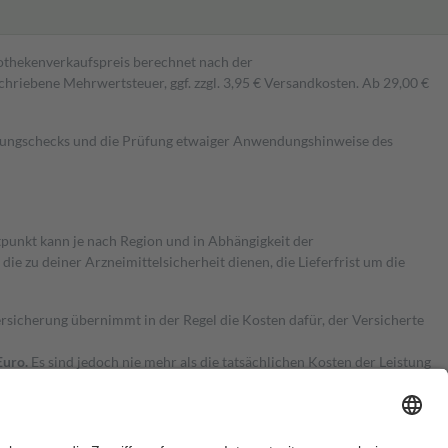
pothekenverkaufspreis berechnet nach der
hriebene Mehrwertsteuer, ggf. zzgl. 3,95 € Versandkosten. Ab 29,00 €
kungschecks und die Prüfung etwaiger Anwendungshinweise des
itpunkt kann je nach Region und in Abhängigkeit der
 zu deiner Arzneimittelsicherheit dienen, die Lieferfrist um die
ersicherung übernimmt in der Regel die Kosten dafür, der Versicherte
Euro.
Es sind jedoch nie mehr als die tatsächlichen Kosten der Leistung
e Zuzahlungen
an bei: