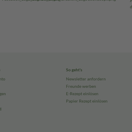
e
So geht's
nto
Newsletter anfordern
Freunde werben
gen
E-Rezept einlösen
Papier Rezept einlösen
g