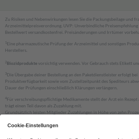
Zu Risiken und Nebenwirkungen lesen Sie die Packungsbeilage und fra
Arzneimittelpreisverordnung. UVP: Unverbindliche Preisempfehlung de
Bestell­wert versand­kosten­frei. Preisänderungen und Irrtümer vorbeh
1
Eine pharmazeutische Prüfung der Arzneimittel und sonstigen Pro
Herstellers.
2
Biozidprodukte
vorsichtig verwenden. Vor Gebrauch stets Etikett u
3
Die Übergabe deiner Bestellung an den Paketdienstleister erfolgt bei
Produktverfügbarkeit sowie vom Zustellzeitpunkt des Spediteurs abwe
Dauer der Prüfungen einschließlich Klärungen verlängern.
4
Für verschreibungspflichtige Medikamente stellt der Arzt ein Rezept 
trägt einen Teil davon als Zuzahlung mit.
Grundsätzlich leisten Mitglieder Zuzahlungen in Höhe von zehn Proz
zu entrichten.
Diese Regeln gelten grundsätzlich auch für Online-Apotheken.
Bei Heilmitteln und häuslicher Krankenpflege beträgt die Zuzahlung 
Um das Engagement der Versicherten für ihre eigene Gesundheit zu stä