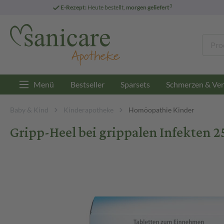
3
E-Rezept:
Heute bestellt,
morgen geliefert
Menü
Bestseller
Sparsets
Schmerzen & Ver
Baby & Kind
Kinderapotheke
Homöopathie Kinder
Gripp-Heel bei grippalen Infekten 2