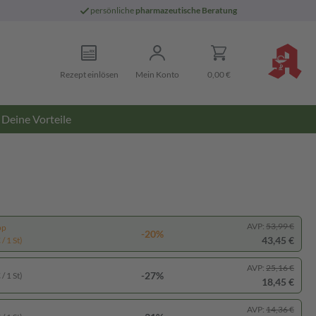
persönliche
pharmazeutische Beratung
Rezept einlösen
Mein Konto
0,00 €
Deine Vorteile
AVP:
53,99 €
pp
-20%
43,45 €
/ 1 St)
AVP:
25,16 €
-27%
/ 1 St)
18,45 €
AVP:
14,36 €