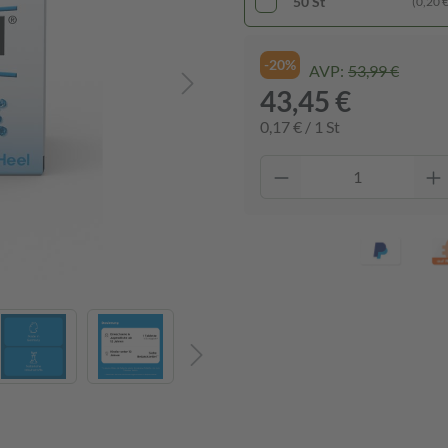
50 St
(0,20 € 
-20%
AVP:
53,99 €
43,45 €
0,17 € / 1 St