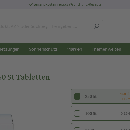
versandkostenfrei
ab 29 € und für E-Rezepte
letzungen
Sonnenschutz
Marken
Themenwelten
50 St Tabletten
Sparti
250 St
(0,17 € 
100 St
(0,18 € 