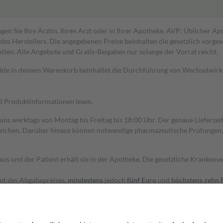
gen Sie Ihre Ärztin, Ihren Arzt oder in Ihrer Apotheke. AVP: Üblicher A
s Herstellers. Die angegebenen Preise beinhalten die gesetzlich vorgesc
alten. Alle Angebote und Gratis-Beigaben nur solange der Vorrat reicht.
dukte in deinem Warenkorb beinhaltet die Durchführung von Wechselwir
nd Produktinformationen lesen.
 uns werktags von Montag bis Freitag bis 18:00 Uhr. Der genaue Lieferze
ichen. Darüber hinaus können notwendige pharmazeutische Prüfungen, die
aus und der Patient erhält sie in der Apotheke. Die gesetzliche Krankenv
ent des Abgabepreises,
mindestens
jedoch
fünf Euro
und
höchstens zehn 
zehn Prozent der Kosten sowie zehn Euro je Verordnung.
rken und die besondere Stellung der Familie zu unterstützen, fallen
kein