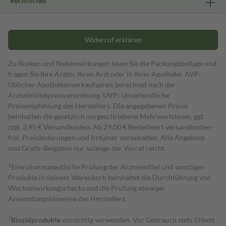
Rechtliches
Widerruf erklären
Zu Risiken und Nebenwirkungen lesen Sie die Packungsbeilage und
fragen Sie Ihre Ärztin, Ihren Arzt oder in Ihrer Apotheke. AVP:
Üblicher Apothekenverkaufspreis berechnet nach der
Arzneimittelpreisverordnung. UVP: Unverbindliche
Preisempfehlung des Herstellers. Die angegebenen Preise
beinhalten die gesetzlich vorgeschriebene Mehrwertsteuer, ggf.
zzgl. 3,95 € Versandkosten. Ab 29,00 € Bestell­wert versand­kosten­
frei. Preisänderungen und Irrtümer vorbehalten. Alle Angebote
und Gratis-Beigaben nur solange der Vorrat reicht.
1
Eine pharmazeutische Prüfung der Arzneimittel und sonstigen
Produkte in deinem Warenkorb beinhaltet die Durchführung von
Wechselwirkungschecks und die Prüfung etwaiger
Anwendungshinweise des Herstellers.
2
Biozidprodukte
vorsichtig verwenden. Vor Gebrauch stets Etikett