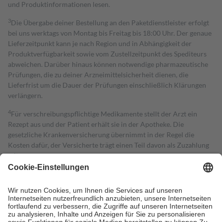
und Produktinformationen lesen.
3
Die Übergabe deiner Bestellung an den Paketdienstleister erfolgt
bei uns werktags von Montag bis Freitag bis 18:00 Uhr. Der genaue
Lieferzeitpunkt kann je nach Region und in Abhängigkeit der
Produktverfügbarkeit sowie vom Zustellzeitpunkt des Spediteurs
abweichen. Darüber hinaus können notwendige pharmazeutische
Prüfungen, die zu deiner Arzneimittelsicherheit dienen, die
Lieferfrist um die Dauer der Prüfungen einschließlich Klärungen
verlängern.
4
Für verschreibungspflichtige Medikamente stellt der Arzt ein
Rezept aus und der Patient erhält sie in der Apotheke. Die
gesetzliche Krankenversicherung übernimmt in der Regel die
Kosten dafür, der Versicherte trägt einen Teil davon als Zuzahlung
mit.
Grundsätzlich leisten Mitglieder Zuzahlungen in Höhe von zehn
Prozent des Abgabepreises,
mindestens
jedoch
fünf Euro
und
höchstens zehn Euro.
Es sind jedoch nie mehr als die tatsächlichen
Kosten der Leistung zu entrichten.
Diese Regeln gelten grundsätzlich auch für Online-Apotheken.
Bei Heilmitteln und häuslicher Krankenpflege beträgt die