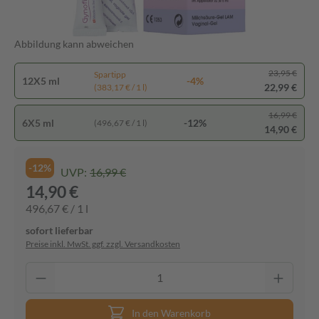
Abbildung kann abweichen
23,95 €
Spartipp
12X5 ml
-4%
22,99 €
(383,17 € / 1 l)
16,99 €
6X5 ml
-12%
(496,67 € / 1 l)
14,90 €
-12%
UVP:
16,99 €
14,90 €
496,67 € / 1 l
sofort lieferbar
Preise inkl. MwSt. ggf. zzgl. Versandkosten
In den Warenkorb