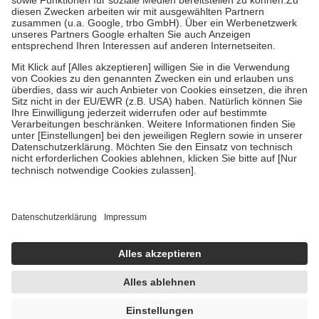
Zuzahlung zehn Prozent der Kosten sowie zehn Euro je
Verordnung.
Um das Engagement der Versicherten für ihre eigene Gesundheit zu
stärken und die besondere Stellung der Familie zu unterstützen,
fallen
keine Zuzahlungen
an bei:
• Kindern und Jugendlichen bis zum vollendeten 18. Lebensjahr
mit Ausnahme der Fahrkosten
• Untersuchungen zur Vorsorge und Früherkennung, die von der
GKV getragen werden
• empfohlenen Schutzimpfungen
• Harn- und Blutteststreifen
Wir nutzen Trusted Shops als unabhängigen Dienstleister für die
Einholung von Bewertungen. Trusted Shops hat Maßnahmen
getroffen, um sicherzustellen, dass es sich um echte Bewertungen
handelt. Mehr Informationen findest du hier:
https://help.etrusted.com/hc/de/articles/4419944605341
Einige Bilder und Inhalte wurden unter Zuhilfenahme künstlicher
Intelligenz erstellt.