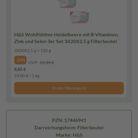
H&S Wohlfühltee Heidelbeere mit B-Vitaminen,
Zink und Selen 3er Set 3X20X2,5 g Filterbeutel
3X20X2,5 g = 150 g
-29%
UVP:
12,45 €
8,85 €
59,00 € / 1 kg
In den Warenkorb
PZN: 17446941
Darreichungsform: Filterbeutel
Marke: H&S