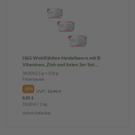
H&S Wohlfühltee Heidelbeere mit B-
Vitaminen, Zink und Selen 3er Set
3X20X2,5 g Filterbeutel
3X20X2,5 g = 150 g
Filterbeutel
-29%
UVP:
12,45 €
8,85 €
59,00 € / 1 kg
sofort lieferbar