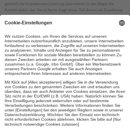
gesetzliche Krankenversicherung übernimmt in der Regel die
Kosten dafür, der Versicherte trägt einen Teil davon als Zuzahlung
mit.
Grundsätzlich leisten Mitglieder Zuzahlungen in Höhe von zehn
Prozent des Abgabepreises,
mindestens
jedoch
fünf Euro
und
höchstens zehn Euro.
Es sind jedoch nie mehr als die tatsächlichen
Kosten der Leistung zu entrichten.
Diese Regeln gelten grundsätzlich auch für Online-Apotheken.
Bei Heilmitteln und häuslicher Krankenpflege beträgt die
Zuzahlung zehn Prozent der Kosten sowie zehn Euro je
Verordnung.
Um das Engagement der Versicherten für ihre eigene Gesundheit zu
stärken und die besondere Stellung der Familie zu unterstützen,
fallen
keine Zuzahlungen
an bei:
• Kindern und Jugendlichen bis zum vollendeten 18. Lebensjahr
mit Ausnahme der Fahrkosten
• Untersuchungen zur Vorsorge und Früherkennung, die von der
GKV getragen werden
• empfohlenen Schutzimpfungen
• Harn- und Blutteststreifen