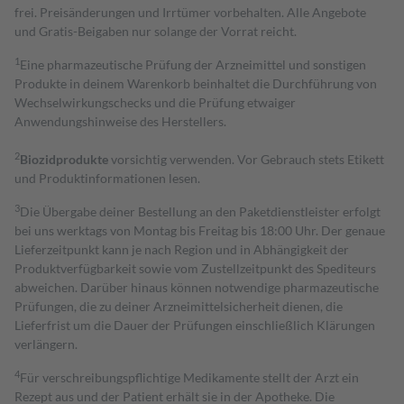
frei. Preisänderungen und Irrtümer vorbehalten. Alle Angebote
und Gratis-Beigaben nur solange der Vorrat reicht.
1
Eine pharmazeutische Prüfung der Arzneimittel und sonstigen
Produkte in deinem Warenkorb beinhaltet die Durchführung von
Wechselwirkungschecks und die Prüfung etwaiger
Anwendungshinweise des Herstellers.
2
Biozidprodukte
vorsichtig verwenden. Vor Gebrauch stets Etikett
und Produktinformationen lesen.
3
Die Übergabe deiner Bestellung an den Paketdienstleister erfolgt
bei uns werktags von Montag bis Freitag bis 18:00 Uhr. Der genaue
Lieferzeitpunkt kann je nach Region und in Abhängigkeit der
Produktverfügbarkeit sowie vom Zustellzeitpunkt des Spediteurs
abweichen. Darüber hinaus können notwendige pharmazeutische
Prüfungen, die zu deiner Arzneimittelsicherheit dienen, die
Lieferfrist um die Dauer der Prüfungen einschließlich Klärungen
verlängern.
4
Für verschreibungspflichtige Medikamente stellt der Arzt ein
Rezept aus und der Patient erhält sie in der Apotheke. Die