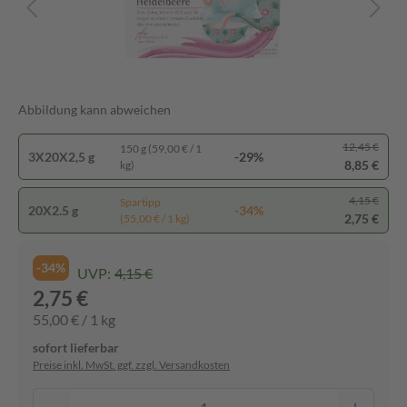
Abbildung kann abweichen
12,45 €
150 g (59,00 € / 1
3X20X2,5 g
-29%
8,85 €
kg)
4,15 €
Spartipp
20X2.5 g
-34%
2,75 €
(55,00 € / 1 kg)
-34%
UVP:
4,15 €
2,75 €
55,00 € / 1 kg
sofort lieferbar
Preise inkl. MwSt. ggf. zzgl. Versandkosten