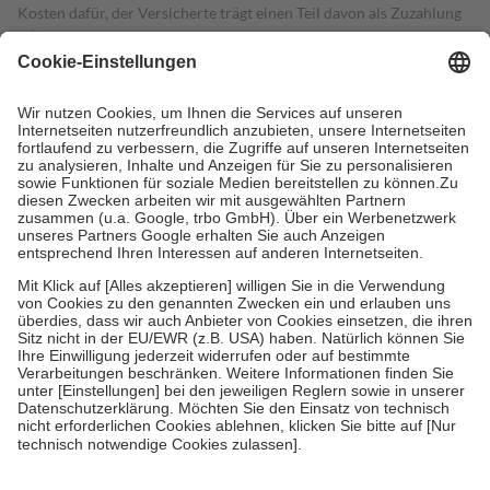
Kosten dafür, der Versicherte trägt einen Teil davon als Zuzahlung
mit.
Grundsätzlich leisten Mitglieder Zuzahlungen in Höhe von zehn
Prozent des Abgabepreises,
mindestens
jedoch
fünf Euro
und
höchstens zehn Euro.
Es sind jedoch nie mehr als die tatsächlichen
Kosten der Leistung zu entrichten.
Diese Regeln gelten grundsätzlich auch für Online-Apotheken.
Bei Heilmitteln und häuslicher Krankenpflege beträgt die
Zuzahlung zehn Prozent der Kosten sowie zehn Euro je
Verordnung.
Um das Engagement der Versicherten für ihre eigene Gesundheit zu
stärken und die besondere Stellung der Familie zu unterstützen,
fallen
keine Zuzahlungen
an bei:
• Kindern und Jugendlichen bis zum vollendeten 18. Lebensjahr
mit Ausnahme der Fahrkosten
• Untersuchungen zur Vorsorge und Früherkennung, die von der
GKV getragen werden
• empfohlenen Schutzimpfungen
• Harn- und Blutteststreifen
Wir nutzen Trusted Shops als unabhängigen Dienstleister für die
Einholung von Bewertungen. Trusted Shops hat Maßnahmen