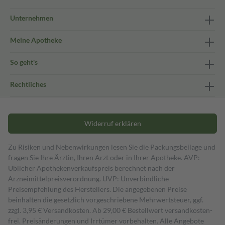
Unternehmen
Meine Apotheke
So geht's
Rechtliches
Widerruf erklären
Zu Risiken und Nebenwirkungen lesen Sie die Packungsbeilage und
fragen Sie Ihre Ärztin, Ihren Arzt oder in Ihrer Apotheke. AVP:
Üblicher Apothekenverkaufspreis berechnet nach der
Arzneimittelpreisverordnung. UVP: Unverbindliche
Preisempfehlung des Herstellers. Die angegebenen Preise
beinhalten die gesetzlich vorgeschriebene Mehrwertsteuer, ggf.
zzgl. 3,95 € Versandkosten. Ab 29,00 € Bestell­wert versand­kosten­
frei. Preisänderungen und Irrtümer vorbehalten. Alle Angebote