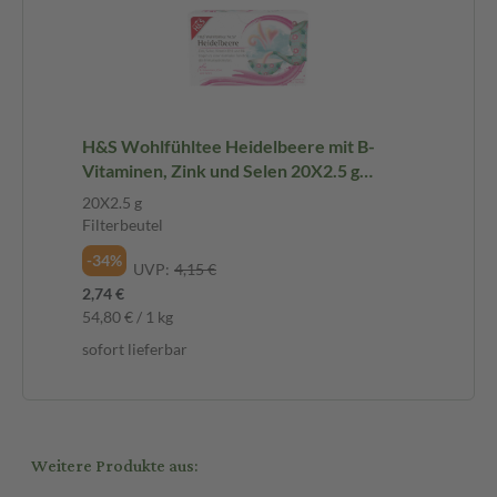
H&S Wohlfühltee Heidelbeere mit B-
Vitaminen, Zink und Selen 20X2.5 g
Filterbeutel
20X2.5 g
Filterbeutel
-34%
UVP:
4,15 €
2,74 €
54,80 € / 1 kg
sofort lieferbar
Weitere Produkte aus: