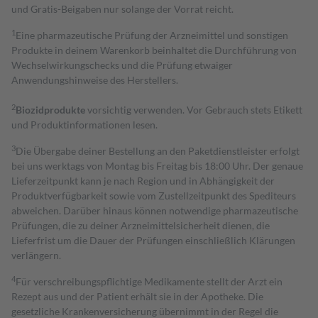
und Gratis-Beigaben nur solange der Vorrat reicht.
1
Eine pharmazeutische Prüfung der Arzneimittel und sonstigen
Produkte in deinem Warenkorb beinhaltet die Durchführung von
Wechselwirkungschecks und die Prüfung etwaiger
Anwendungshinweise des Herstellers.
2
Biozidprodukte
vorsichtig verwenden. Vor Gebrauch stets Etikett
und Produktinformationen lesen.
3
Die Übergabe deiner Bestellung an den Paketdienstleister erfolgt
bei uns werktags von Montag bis Freitag bis 18:00 Uhr. Der genaue
Lieferzeitpunkt kann je nach Region und in Abhängigkeit der
Produktverfügbarkeit sowie vom Zustellzeitpunkt des Spediteurs
abweichen. Darüber hinaus können notwendige pharmazeutische
Prüfungen, die zu deiner Arzneimittelsicherheit dienen, die
Lieferfrist um die Dauer der Prüfungen einschließlich Klärungen
verlängern.
4
Für verschreibungspflichtige Medikamente stellt der Arzt ein
Rezept aus und der Patient erhält sie in der Apotheke. Die
gesetzliche Krankenversicherung übernimmt in der Regel die