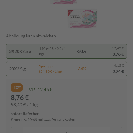
Abbildung kann abweichen
12,45 €
150 g (58,40 € / 1
3X20X2,5 g
-30%
8,76 €
kg)
4,15 €
Spartipp
20X2.5 g
-34%
2,74 €
(54,80 € / 1 kg)
-30%
UVP:
12,45 €
8,76 €
58,40 € / 1 kg
sofort lieferbar
Preise inkl. MwSt. ggf. zzgl. Versandkosten