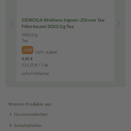
00
SIDROGA Wellness Ingwer-Zitrone Tee
WE
Filterbeutel 20X2.0 g Tee
ml
20X2.0 g
20
Tee
Ba
-14%
-7
UVP:
5,20 €
4,45 €
12,
111,25 € / 1 kg
64,
sofort lieferbar
sof
Weitere Produkte aus:
Durchschlafmittel
Schlaftabletten