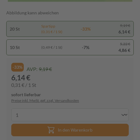
Abbildung kann abweichen
9,19 €
Spartipp
20 St
-33%
6,14 €
(0,31 € / 1 St)
5,22 €
10 St
-7%
(0,49 € / 1 St)
4,86 €
-33%
AVP:
9,19 €
6,14 €
0,31 € / 1 St
sofort lieferbar
Preise inkl. MwSt. ggf. zzgl. Versandkosten
In den Warenkorb