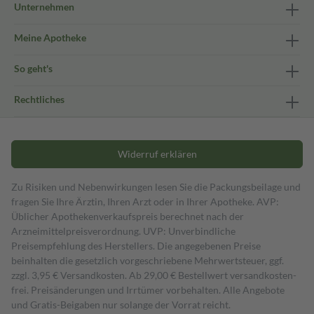
Unternehmen
Meine Apotheke
So geht's
Rechtliches
Widerruf erklären
Zu Risiken und Nebenwirkungen lesen Sie die Packungsbeilage und
fragen Sie Ihre Ärztin, Ihren Arzt oder in Ihrer Apotheke. AVP:
Üblicher Apothekenverkaufspreis berechnet nach der
Arzneimittelpreisverordnung. UVP: Unverbindliche
Preisempfehlung des Herstellers. Die angegebenen Preise
beinhalten die gesetzlich vorgeschriebene Mehrwertsteuer, ggf.
zzgl. 3,95 € Versandkosten. Ab 29,00 € Bestell­wert versand­kosten­
frei. Preisänderungen und Irrtümer vorbehalten. Alle Angebote
und Gratis-Beigaben nur solange der Vorrat reicht.