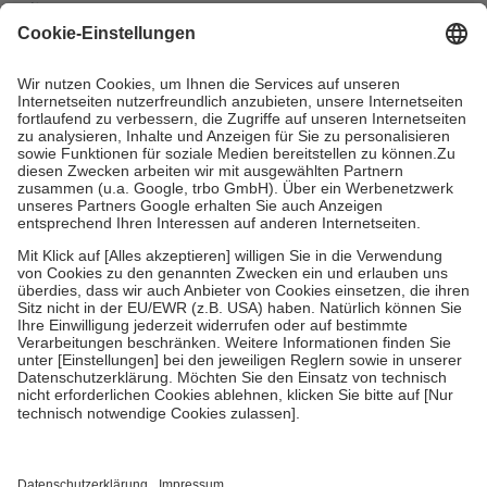
mit.
Grundsätzlich leisten Mitglieder Zuzahlungen in Höhe von zehn
Prozent des Abgabepreises,
mindestens
jedoch
fünf Euro
und
höchstens zehn Euro.
Es sind jedoch nie mehr als die tatsächlichen
Kosten der Leistung zu entrichten.
Diese Regeln gelten grundsätzlich auch für Online-Apotheken.
Bei Heilmitteln und häuslicher Krankenpflege beträgt die
Zuzahlung zehn Prozent der Kosten sowie zehn Euro je
Verordnung.
Um das Engagement der Versicherten für ihre eigene Gesundheit zu
stärken und die besondere Stellung der Familie zu unterstützen,
fallen
keine Zuzahlungen
an bei:
• Kindern und Jugendlichen bis zum vollendeten 18. Lebensjahr
mit Ausnahme der Fahrkosten
• Untersuchungen zur Vorsorge und Früherkennung, die von der
GKV getragen werden
• empfohlenen Schutzimpfungen
• Harn- und Blutteststreifen
Wir nutzen Trusted Shops als unabhängigen Dienstleister für die
Einholung von Bewertungen. Trusted Shops hat Maßnahmen
getroffen, um sicherzustellen, dass es sich um echte Bewertungen