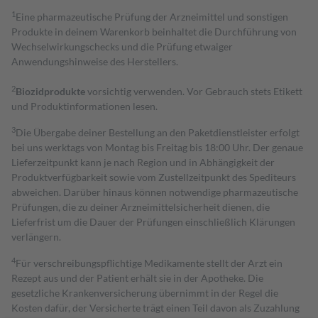
1
Eine pharmazeutische Prüfung der Arzneimittel und sonstigen
Produkte in deinem Warenkorb beinhaltet die Durchführung von
Wechselwirkungschecks und die Prüfung etwaiger
Anwendungshinweise des Herstellers.
2
Biozidprodukte
vorsichtig verwenden. Vor Gebrauch stets Etikett
und Produktinformationen lesen.
3
Die Übergabe deiner Bestellung an den Paketdienstleister erfolgt
bei uns werktags von Montag bis Freitag bis 18:00 Uhr. Der genaue
Lieferzeitpunkt kann je nach Region und in Abhängigkeit der
Produktverfügbarkeit sowie vom Zustellzeitpunkt des Spediteurs
abweichen. Darüber hinaus können notwendige pharmazeutische
Prüfungen, die zu deiner Arzneimittelsicherheit dienen, die
Lieferfrist um die Dauer der Prüfungen einschließlich Klärungen
verlängern.
4
Für verschreibungspflichtige Medikamente stellt der Arzt ein
Rezept aus und der Patient erhält sie in der Apotheke. Die
gesetzliche Krankenversicherung übernimmt in der Regel die
Kosten dafür, der Versicherte trägt einen Teil davon als Zuzahlung