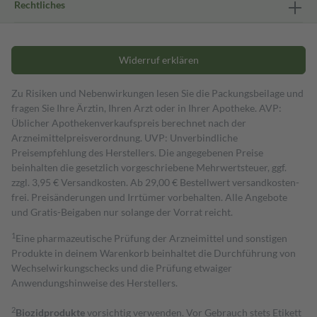
Rechtliches
Widerruf erklären
Zu Risiken und Nebenwirkungen lesen Sie die Packungsbeilage und
fragen Sie Ihre Ärztin, Ihren Arzt oder in Ihrer Apotheke. AVP:
Üblicher Apothekenverkaufspreis berechnet nach der
Arzneimittelpreisverordnung. UVP: Unverbindliche
Preisempfehlung des Herstellers. Die angegebenen Preise
beinhalten die gesetzlich vorgeschriebene Mehrwertsteuer, ggf.
zzgl. 3,95 € Versandkosten. Ab 29,00 € Bestell­wert versand­kosten­
frei. Preisänderungen und Irrtümer vorbehalten. Alle Angebote
und Gratis-Beigaben nur solange der Vorrat reicht.
1
Eine pharmazeutische Prüfung der Arzneimittel und sonstigen
Produkte in deinem Warenkorb beinhaltet die Durchführung von
Wechselwirkungschecks und die Prüfung etwaiger
Anwendungshinweise des Herstellers.
2
Biozidprodukte
vorsichtig verwenden. Vor Gebrauch stets Etikett