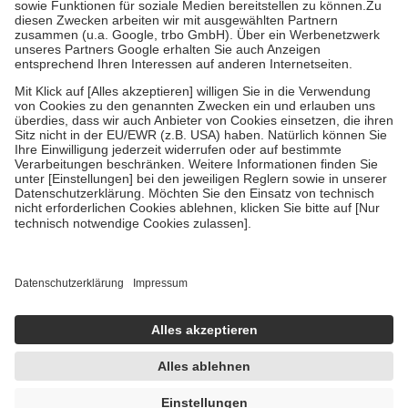
Zuzahlung zehn Prozent der Kosten sowie zehn Euro je
Verordnung.
Um das Engagement der Versicherten für ihre eigene Gesundheit zu
stärken und die besondere Stellung der Familie zu unterstützen,
fallen
keine Zuzahlungen
an bei:
• Kindern und Jugendlichen bis zum vollendeten 18. Lebensjahr
mit Ausnahme der Fahrkosten
• Untersuchungen zur Vorsorge und Früherkennung, die von der
GKV getragen werden
• empfohlenen Schutzimpfungen
• Harn- und Blutteststreifen
Wir nutzen Trusted Shops als unabhängigen Dienstleister für die
Einholung von Bewertungen. Trusted Shops hat Maßnahmen
getroffen, um sicherzustellen, dass es sich um echte Bewertungen
handelt. Mehr Informationen findest du hier:
https://help.etrusted.com/hc/de/articles/4419944605341
Einige Bilder und Inhalte wurden unter Zuhilfenahme künstlicher
Intelligenz erstellt.