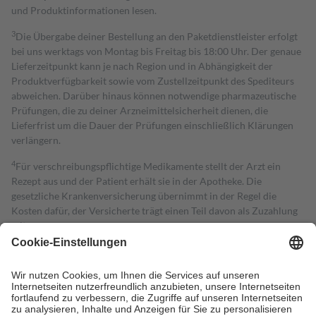
und Produktinformationen lesen.
3
Die Übergabe deiner Bestellung an den Paketdienstleister erfolgt
bei uns werktags von Montag bis Freitag bis 18:00 Uhr. Der genaue
Lieferzeitpunkt kann je nach Region und in Abhängigkeit der
Produktverfügbarkeit sowie vom Zustellzeitpunkt des Spediteurs
abweichen. Darüber hinaus können notwendige pharmazeutische
Prüfungen, die zu deiner Arzneimittelsicherheit dienen, die
Lieferfrist um die Dauer der Prüfungen einschließlich Klärungen
verlängern.
4
Für verschreibungspflichtige Medikamente stellt der Arzt ein
Rezept aus und der Patient erhält sie in der Apotheke. Die
gesetzliche Krankenversicherung übernimmt in der Regel die
Kosten dafür, der Versicherte trägt einen Teil davon als Zuzahlung
mit.
Grundsätzlich leisten Mitglieder Zuzahlungen in Höhe von zehn
Prozent des Abgabepreises,
mindestens
jedoch
fünf Euro
und
höchstens zehn Euro.
Es sind jedoch nie mehr als die tatsächlichen
Kosten der Leistung zu entrichten.
Diese Regeln gelten grundsätzlich auch für Online-Apotheken.
Bei Heilmitteln und häuslicher Krankenpflege beträgt die