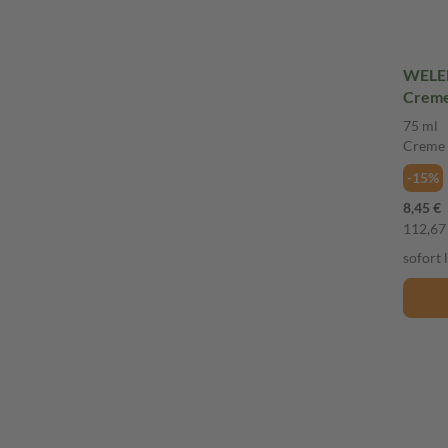
WELED
Crem
75 ml
Creme
-15%
8,45 €
112,67 
sofort 