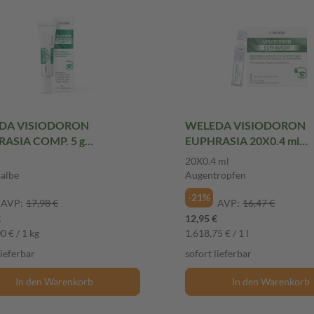
DA VISIODORON
WELEDA VISIODORON
ASIA COMP. 5 g
EUPHRASIA 20X0.4 ml
salbe
Augentropfen
20X0.4 ml
albe
Augentropfen
-21%
AVP:
17,98 €
AVP:
16,47 €
€
12,95 €
0 € / 1 kg
1.618,75 € / 1 l
lieferbar
sofort lieferbar
In den Warenkorb
In den Warenkorb