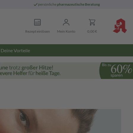
persönliche
pharmazeutische Beratung
Rezept einlösen
Mein Konto
0,00 €
Deine Vorteile