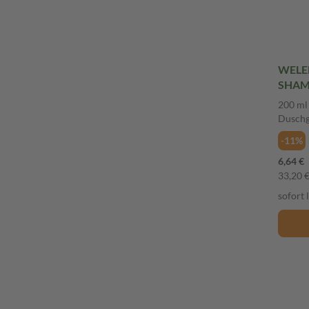
WELE
SHAM
ml Du
200 ml
Duschg
-11%
6,64 €
33,20 € 
sofort 