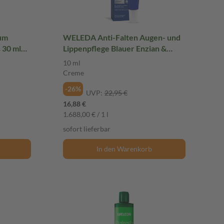
um
WELEDA Anti-Falten Augen- und
 30 ml
Lippenpflege Blauer Enzian &
Edelweiss 10 ml Creme
10 ml
Creme
-26%
UVP:
22,95 €
16,88 €
1.688,00 € / 1 l
sofort lieferbar
In den Warenkorb