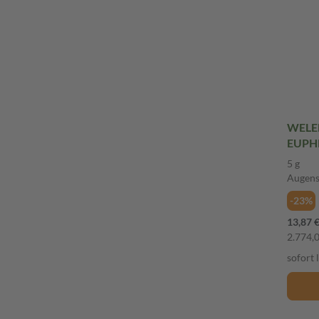
WELE
EUPHR
Augen
5 g
Augens
-23%
13,87 
2.774,0
sofort 