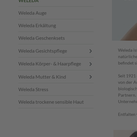
WELEDA
Weleda Auge
Weleda Erkältung
Weleda Geschenksets
Weleda is
Weleda Gesichtspflege
natürlich
befindet 
Weleda Körper- & Haarpflege
Seit 1921
Weleda Mutter & Kind
von der A
biologisc
Weleda Stress
Partnern.
Unternehme
Weleda trockene sensible Haut
Entfalten