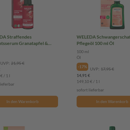
A Straffendes
WELEDA Schwangerschaf
htsserum Granatapfel &
Pflegeöl 100 ml Öl
Peptide 30 ml
100 ml
Öl
UVP:
21,95 €
-17%
UVP:
17,95 €
€
14,91 €
€ / 1 l
149,10 € / 1 l
lieferbar
sofort lieferbar
In den Warenkorb
In den Warenkorb