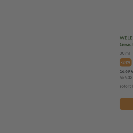
WELED
Gesic
Maca-
30 ml
-24%
16,69 
556,33 
sofort 