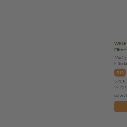
WELED
Filter
20X2 g
Filterb
-21%
3,91 €
97,75 €
sofort 