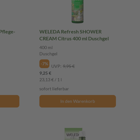
flege-
WELEDA Refresh SHOWER
CREAM Citrus 400 ml Duschgel
400 ml
Duschgel
-7%
UVP:
9,95 €
9,25 €
23,13 € / 1 l
sofort lieferbar
In den Warenkorb