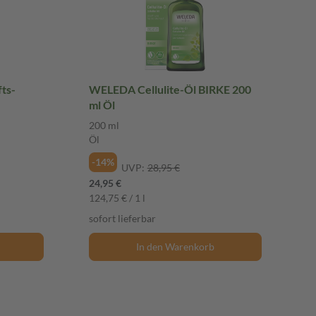
ts-
WELEDA Cellulite-Öl BIRKE 200
ml Öl
200 ml
Öl
-14%
UVP:
28,95 €
24,95 €
124,75 € / 1 l
sofort lieferbar
In den Warenkorb