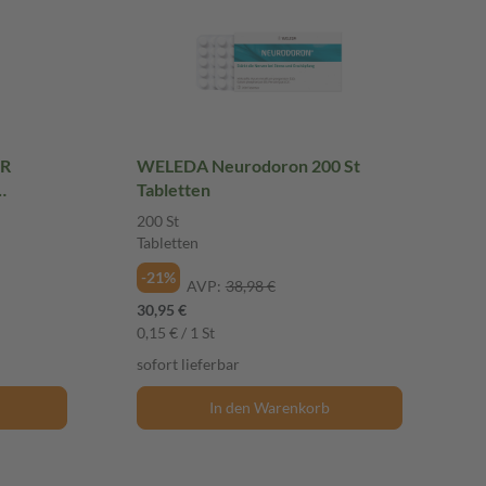
ER
WELEDA Neurodoron 200 St
Tabletten
200 St
Tabletten
-21%
AVP:
38,98 €
30,95 €
0,15 € / 1 St
sofort lieferbar
In den Warenkorb