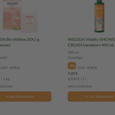
A Bio Stilltee 20X2 g
WELEDA Vitality SHOW
beutel
CREAM Sanddorn 400 ml
Duschgel
400 ml
eutel
Duschgel
-8%
UVP:
4,95 €
UVP:
9,95 €
9,20 €
 / 1 kg
23,00 € / 1 l
lieferbar
sofort lieferbar
In den Warenkorb
In den Warenkorb