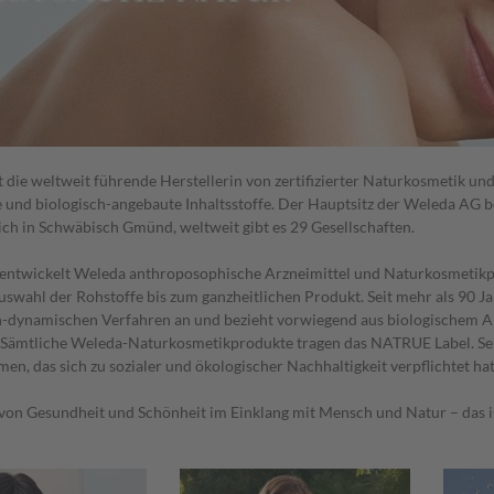
t die weltweit führende Herstellerin von zertifizierter Naturkosmetik u
e und biologisch-angebaute Inhaltsstoffe. Der Hauptsitz der Weleda AG b
sich in Schwäbisch Gmünd, weltweit gibt es 29 Gesellschaften.
 entwickelt Weleda anthroposophische Arzneimittel und Naturkosmetikpro
uswahl der Rohstoffe bis zum ganzheitlichen Produkt. Seit mehr als 90 J
h-dynamischen Verfahren an und bezieht vorwiegend aus biologischem 
 Sämtliche Weleda-Naturkosmetikprodukte tragen das NATRUE Label. Seit
n, das sich zu sozialer und ökologischer Nachhaltigkeit verpflichtet hat
 von Gesundheit und Schönheit im Einklang mit Mensch und Natur – das is