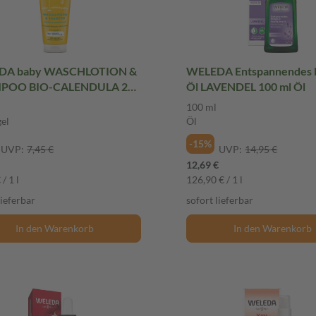
DA baby WASCHLOTION &
WELEDA Entspannendes P
POO BIO-CALENDULA 200
Öl LAVENDEL 100 ml Öl
schgel
100 ml
el
Öl
-15%
UVP:
7,45 €
UVP:
14,95 €
12,69 €
/ 1 l
126,90 € / 1 l
lieferbar
sofort lieferbar
In den Warenkorb
In den Warenkorb