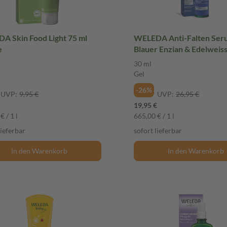
A Skin Food Light 75 ml
WELEDA Anti-Falten Ser
e
Blauer Enzian & Edelweiss
Gel
30 ml
Gel
-26%
UVP:
9,95 €
UVP:
26,95 €
19,95 €
€ / 1 l
665,00 € / 1 l
lieferbar
sofort lieferbar
In den Warenkorb
In den Warenkorb