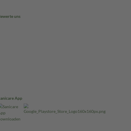
Bewerte uns
Sanicare App