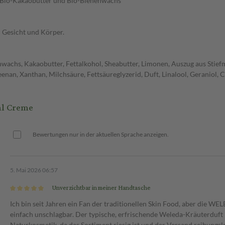
, Bio-Kakaobutter und Bio-Bienenwachs
n Gesicht und Körper.
nwachs, Kakaobutter, Fettalkohol, Sheabutter, Limonen, Auszug aus Stie
an, Xanthan, Milchsäure, Fettsäureglyzerid, Duft, Linalool, Geraniol, C
ml Creme
Bewertungen nur in der aktuellen Sprache anzeigen.
5. Mai 2026 06:57
Unverzichtbar in meiner Handtasche
Ich bin seit Jahren ein Fan der traditionellen Skin Food, aber die WE
einfach unschlagbar. Der typische, erfrischende Weleda-Kräuterduft is
Naturkosmetik, da das Sortiment riesig ist und der Versand reibungslo