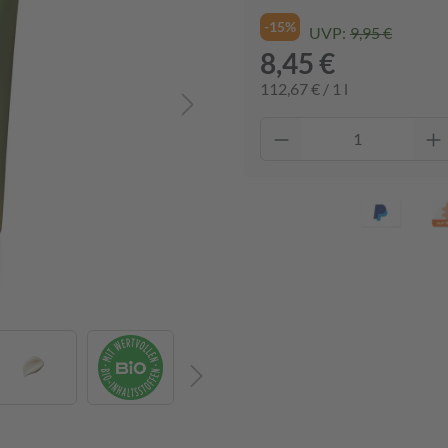
-15%
UVP:
9,95 €
8,45 €
112,67 € / 1 l