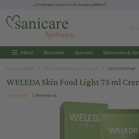
3
E-Rezept:
Heute bestellt,
morgen geliefert
Menü
Bestseller
Sparsets
Schmerzen & Ver
Gesichtspflege
Gesichtspflege nach Hauttyp
Gesichtspflege 
WELEDA Skin Food Light 75 ml Cre
1 Bewertung