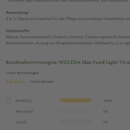
- Hochwertige Pflanzenöle mit Bio-Sonnenblumenöl, Bio-Sheabutter
Anwendung:
2 in 1: Eignet sich optimal für die Pflege von trockenen Hautstellen a
Inhaltsstoffe:
Wasser, Sonnenblumenöl, Glyzerin, Alkohol, Fettsäureglyzerid, Biene
Kamillenblüten, Auszug aus Ringelblumenblüten, Wollwachs, Carrageen
Kundenbewertungen: WELEDA Skin Food Light 75 
1 von 1 Bewertungen
5 von 5 Sternen
Perfekt (1)
100%
Sehr gut (0)
0%
Gut (0)
0%