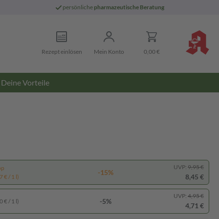
persönliche
pharmazeutische Beratung
Rezept einlösen
Mein Konto
0,00 €
Deine Vorteile
UVP:
9,95 €
pp
-15%
8,45 €
 € / 1 l)
UVP:
4,95 €
-5%
 € / 1 l)
4,71 €