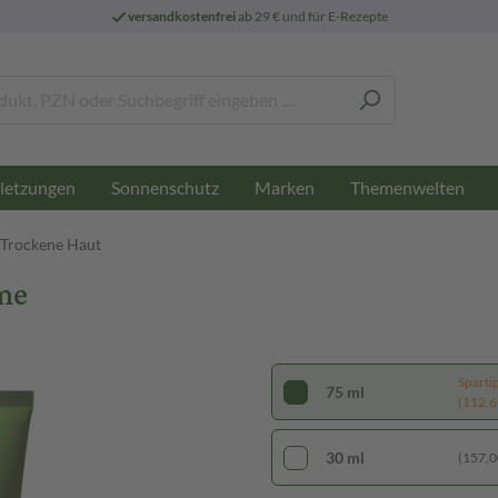
versandkostenfrei
ab 29 € und für E-Rezepte
letzungen
Sonnenschutz
Marken
Themenwelten
- Trockene Haut
me
Sparti
75 ml
(112,67
30 ml
(157,00