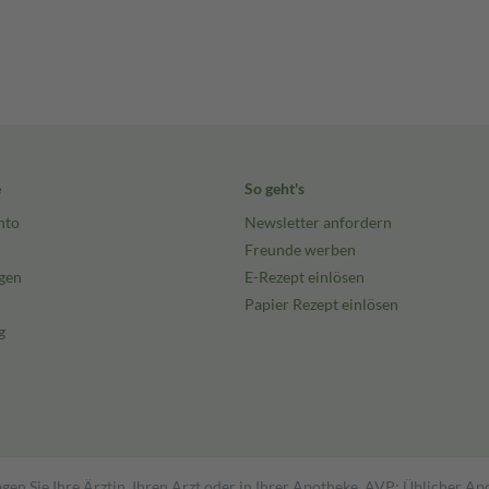
e
So geht's
nto
Newsletter anfordern
Freunde werben
gen
E-Rezept einlösen
Papier Rezept einlösen
g
gen Sie Ihre Ärztin, Ihren Arzt oder in Ihrer Apotheke. AVP: Üblicher A