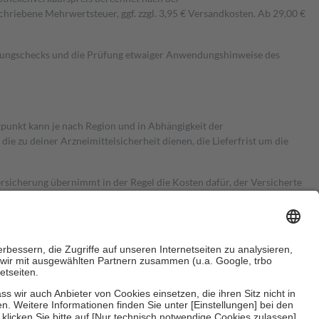
hriebene Mehrwertsteuer, ggf. zzgl. 3,95 € Versandkosten. Ab 29,00 €
kungschecks und die Prüfung etwaiger Anwendungshinweise des
itpunkt kann je nach Region und in Abhängigkeit der
 zu deiner Arzneimittelsicherheit dienen, die Lieferfrist um die
ersicherung übernimmt in der Regel die Kosten dafür, der Versicherte
Euro.
Es sind jedoch nie mehr als die tatsächlichen Kosten der Leistung
e Zuzahlungen
an bei: