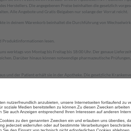
s Herstellers. Die angegebenen Preise beinhalten die gesetzlich vorgesc
alten. Alle Angebote und Gratis-Beigaben nur solange der Vorrat reicht.
dukte in deinem Warenkorb beinhaltet die Durchführung von Wechselwir
nd Produktinformationen lesen.
 uns werktags von Montag bis Freitag bis 18:00 Uhr. Der genaue Lieferze
ichen. Darüber hinaus können notwendige pharmazeutische Prüfungen, die
aus und der Patient erhält sie in der Apotheke. Die gesetzliche Krankenv
ent des Abgabepreises,
mindestens
jedoch
fünf Euro
und
höchstens zehn 
zehn Prozent der Kosten sowie zehn Euro je Verordnung.
rken und die besondere Stellung der Familie zu unterstützen, fallen
kein
 Ausnahme der Fahrkosten
 getragen werden