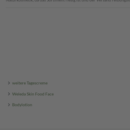
weitere Tagescreme
Weleda Skin Food Face
Bodylotion