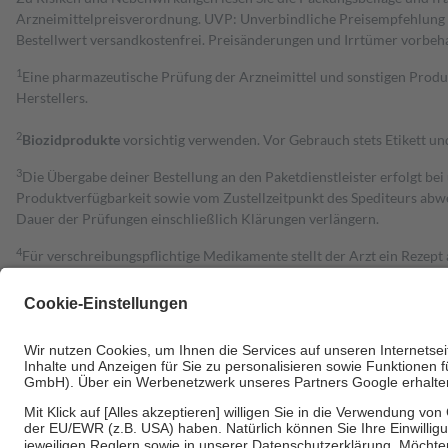
Arzneimittelpreisverordnung. UVP: Unverbindliche Preisempfehlung de
Bestell­wert versand­kosten­frei. Preisänderungen und Irrtümer vorbeh
1
Eine pharmazeutische Prüfung der Arzneimittel und sonstigen Pro
Herstellers.
2
Biozidprodukte
vorsichtig verwenden. Vor Gebrauch stets Etikett u
3
Die Übergabe deiner Bestellung an den Paketdienstleister erfolgt bei
Produktverfügbarkeit sowie vom Zustellzeitpunkt des Spediteurs abwe
Dauer der Prüfungen einschließlich Klärungen verlängern.
4
Für verschreibungspflichtige Medikamente stellt der Arzt ein Rezept 
trägt einen Teil davon als Zuzahlung mit.
Grundsätzlich leisten Mitglieder Zuzahlungen in Höhe von zehn Proz
zu entrichten.
Diese Regeln gelten grundsätzlich auch für Online-Apotheken.
Bei Heilmitteln und häuslicher Krankenpflege beträgt die Zuzahlung 
Um das Engagement der Versicherten für ihre eigene Gesundheit zu stä
• Kindern und Jugendlichen bis zum vollendeten 18. Lebensjahr mit
• Untersuchungen zur Vorsorge und Früherkennung, die von der GKV
• empfohlenen Schutzimpfungen