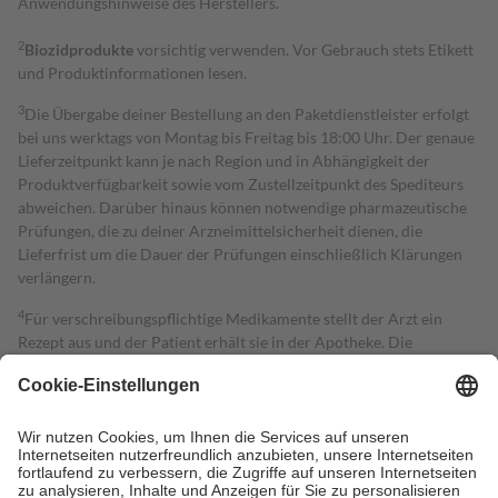
Anwendungshinweise des Herstellers.
2
Biozidprodukte
vorsichtig verwenden. Vor Gebrauch stets Etikett
und Produktinformationen lesen.
3
Die Übergabe deiner Bestellung an den Paketdienstleister erfolgt
bei uns werktags von Montag bis Freitag bis 18:00 Uhr. Der genaue
Lieferzeitpunkt kann je nach Region und in Abhängigkeit der
Produktverfügbarkeit sowie vom Zustellzeitpunkt des Spediteurs
abweichen. Darüber hinaus können notwendige pharmazeutische
Prüfungen, die zu deiner Arzneimittelsicherheit dienen, die
Lieferfrist um die Dauer der Prüfungen einschließlich Klärungen
verlängern.
4
Für verschreibungspflichtige Medikamente stellt der Arzt ein
Rezept aus und der Patient erhält sie in der Apotheke. Die
gesetzliche Krankenversicherung übernimmt in der Regel die
Kosten dafür, der Versicherte trägt einen Teil davon als Zuzahlung
mit.
Grundsätzlich leisten Mitglieder Zuzahlungen in Höhe von zehn
Prozent des Abgabepreises,
mindestens
jedoch
fünf Euro
und
höchstens zehn Euro.
Es sind jedoch nie mehr als die tatsächlichen