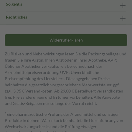
So geht's
Rechtliches
Widerruf erklären
Zu Risiken und Nebenwirkungen lesen Sie die Packungsbeilage und
fragen Sie Ihre Ärztin, Ihren Arzt oder in Ihrer Apotheke. AVP:
Üblicher Apothekenverkaufspreis berechnet nach der
Arzneimittelpreisverordnung. UVP: Unverbindliche
Preisempfehlung des Herstellers. Die angegebenen Preise
beinhalten die gesetzlich vorgeschriebene Mehrwertsteuer, ggf.
zzgl. 3,95 € Versandkosten. Ab 29,00 € Bestell­wert versand­kosten­
frei. Preisänderungen und Irrtümer vorbehalten. Alle Angebote
und Gratis-Beigaben nur solange der Vorrat reicht.
1
Eine pharmazeutische Prüfung der Arzneimittel und sonstigen
Produkte in deinem Warenkorb beinhaltet die Durchführung von
Wechselwirkungschecks und die Prüfung etwaiger