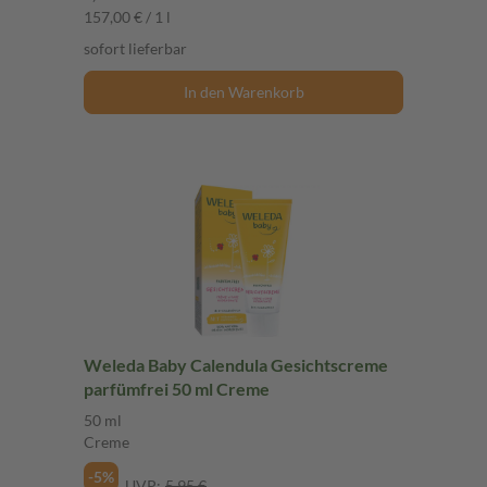
157,00 € / 1 l
sofort lieferbar
In den Warenkorb
Weleda Baby Calendula Gesichtscreme
parfümfrei 50 ml Creme
50 ml
Creme
-5%
UVP:
5,95 €