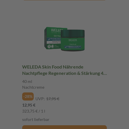
WELEDA Skin Food Nährende
Nachtpflege Regeneration & Stärkung 40
ml Nachtcreme
40 ml
Nachtcreme
-28%
UVP:
17,95 €
12,95 €
323,75 € / 1 l
sofort lieferbar