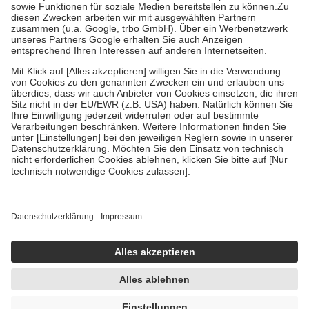
Kosten der Leistung zu entrichten.
Diese Regeln gelten grundsätzlich auch für Online-Apotheken.
Bei Heilmitteln und häuslicher Krankenpflege beträgt die
Zuzahlung zehn Prozent der Kosten sowie zehn Euro je
Verordnung.
Um das Engagement der Versicherten für ihre eigene Gesundheit zu
stärken und die besondere Stellung der Familie zu unterstützen,
fallen
keine Zuzahlungen
an bei:
• Kindern und Jugendlichen bis zum vollendeten 18. Lebensjahr
mit Ausnahme der Fahrkosten
• Untersuchungen zur Vorsorge und Früherkennung, die von der
GKV getragen werden
• empfohlenen Schutzimpfungen
• Harn- und Blutteststreifen
Wir nutzen Trusted Shops als unabhängigen Dienstleister für die
Einholung von Bewertungen. Trusted Shops hat Maßnahmen
getroffen, um sicherzustellen, dass es sich um echte Bewertungen
handelt. Mehr Informationen findest du hier:
https://help.etrusted.com/hc/de/articles/4419944605341
Einige Bilder und Inhalte wurden unter Zuhilfenahme künstlicher