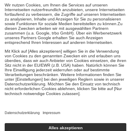
höchstens zehn Euro.
Es sind jedoch nie mehr als die tatsächlichen
Kosten der Leistung zu entrichten.
Diese Regeln gelten grundsätzlich auch für Online-Apotheken.
Bei Heilmitteln und häuslicher Krankenpflege beträgt die
Zuzahlung zehn Prozent der Kosten sowie zehn Euro je
Verordnung.
Um das Engagement der Versicherten für ihre eigene Gesundheit zu
stärken und die besondere Stellung der Familie zu unterstützen,
fallen
keine Zuzahlungen
an bei:
• Kindern und Jugendlichen bis zum vollendeten 18. Lebensjahr
mit Ausnahme der Fahrkosten
• Untersuchungen zur Vorsorge und Früherkennung, die von der
GKV getragen werden
• empfohlenen Schutzimpfungen
• Harn- und Blutteststreifen
Wir nutzen Trusted Shops als unabhängigen Dienstleister für die
Einholung von Bewertungen. Trusted Shops hat Maßnahmen
getroffen, um sicherzustellen, dass es sich um echte Bewertungen
handelt. Mehr Informationen findest du hier:
https://help.etrusted.com/hc/de/articles/4419944605341