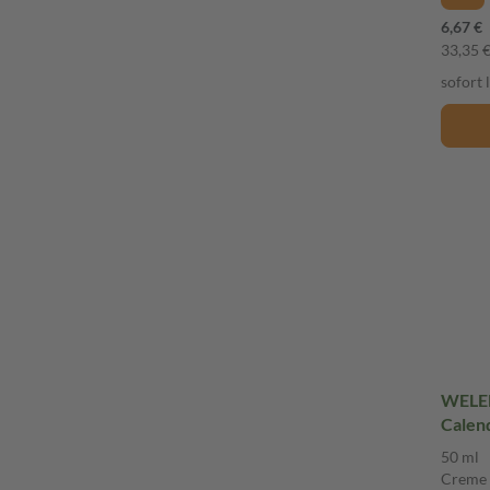
6,67 €
33,35 € 
sofort 
WELED
Calen
50 ml
Creme