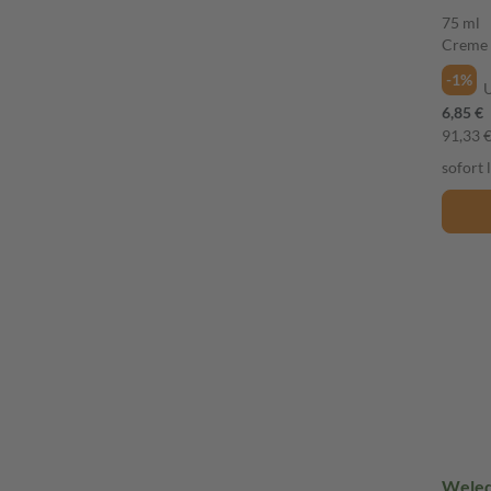
Crem
75 ml
Creme
-1%
6,85 €
91,33 € 
sofort 
Weled