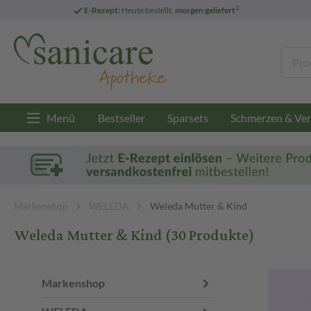
3
E-Rezept:
Heute bestellt,
morgen geliefert
Menü
Bestseller
Sparsets
Schmerzen & Ver
Markenshop
WELEDA
Weleda Mutter & Kind
Weleda Mutter & Kind
(30 Produkte)
Markenshop