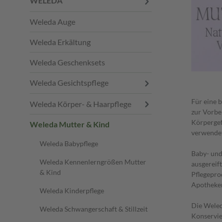
WELEDA
Weleda Auge
Weleda Erkältung
Weleda Geschenksets
Weleda Gesichtspflege
Für eine 
Weleda Körper- & Haarpflege
zur Vorbe
Körpergef
Weleda Mutter & Kind
verwendet
Weleda Babypflege
Baby- und 
Weleda Kennenlerngrößen Mutter
ausgereift
& Kind
Pflegepro
Apotheker
Weleda Kinderpflege
Die Weled
Weleda Schwangerschaft & Stillzeit
Konservie