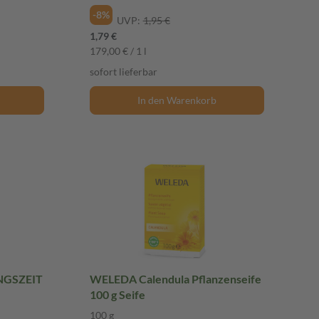
-8%
UVP:
1,95 €
1,79 €
179,00 € / 1 l
sofort lieferbar
In den Warenkorb
NGSZEIT
WELEDA Calendula Pflanzenseife
100 g Seife
100 g