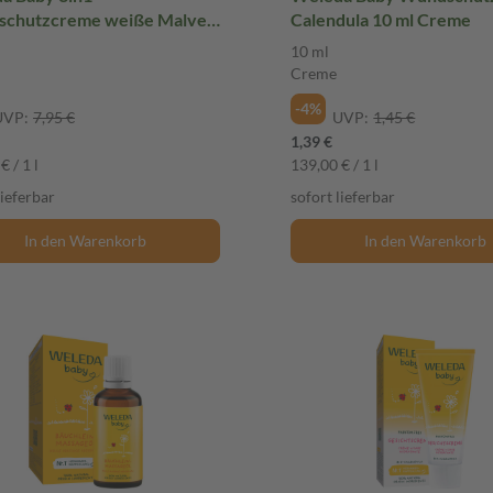
chutzcreme weiße Malve
Calendula 10 ml Creme
 Creme
10 ml
Creme
-4%
UVP:
7,95 €
UVP:
1,45 €
1,39 €
€ / 1 l
139,00 € / 1 l
lieferbar
sofort lieferbar
In den Warenkorb
In den Warenkorb