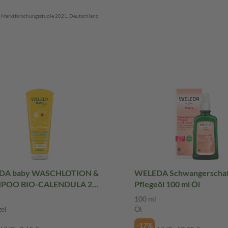
 Marktforschungsstudie 2021, Deutschland
DA baby WASCHLOTION &
WELEDA Schwangerschaf
POO BIO-CALENDULA 200
Pflegeöl 100 ml Öl
schgel
100 ml
el
Öl
-17%