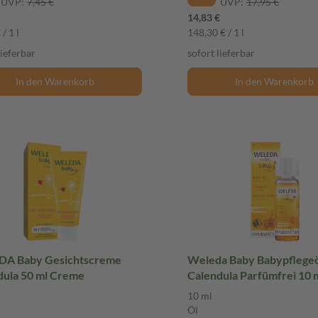
UVP:
7,45 €
UVP:
17,95 €
14,83 €
/ 1 l
148,30 € / 1 l
lieferbar
sofort lieferbar
In den Warenkorb
In den Warenkorb
A Baby Gesichtscreme
Weleda Baby Babypflege
dula 50 ml Creme
Calendula Parfümfrei 10 
10 ml
Öl