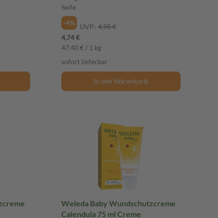
Seife
-4%
UVP:
4,95 €
4,74 €
47,40 € / 1 kg
sofort lieferbar
In den Warenkorb
zcreme
Weleda Baby Wundschutzcreme
Calendula 75 ml Creme