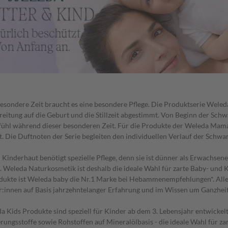
besondere Zeit braucht es eine besondere Pflege. Die Produktserie Weled
reitung auf die Geburt und die Stillzeit abgestimmt. Von Beginn der Sch
ühl während dieser besonderen Zeit. Für die Produkte der Weleda Mama
. Die Duftnoten der Serie begleiten den individuellen Verlauf der Schwan
Kinderhaut benötigt spezielle Pflege, denn sie ist dünner als Erwachsene
. Weleda Naturkosmetik ist deshalb die ideale Wahl für zarte Baby- und K
dukte ist Weleda baby die Nr.1 Marke bei Hebammenempfehlungen*. Al
:innen auf Basis jahrzehntelanger Erfahrung und im Wissen um Ganzheit
a Kids Produkte sind speziell für Kinder ab dem 3. Lebensjahr entwickelt
rungsstoffe sowie Rohstoffen auf Mineralölbasis - die ideale Wahl für za