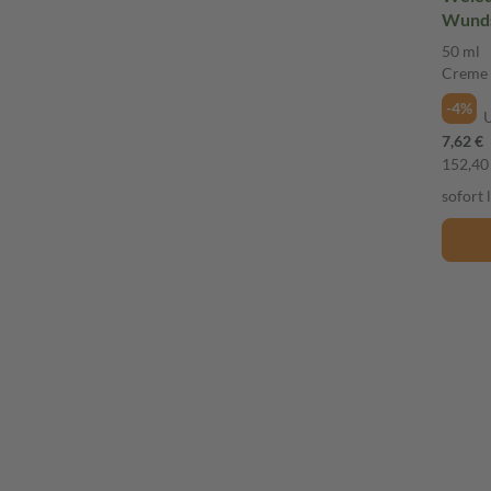
Wunds
50 ml
50 ml
Creme
-4%
7,62 €
152,40 
sofort 