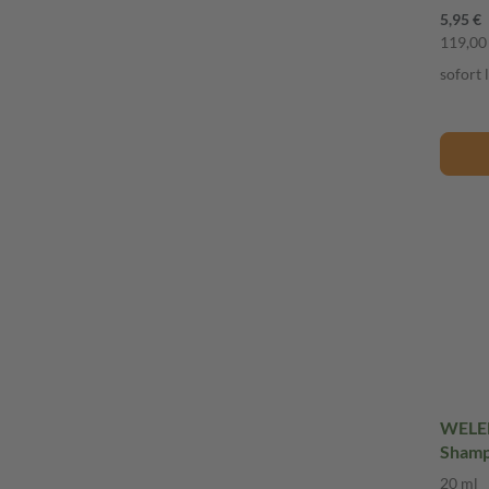
5,95 €
119,00 
sofort 
WELED
Shamp
Dusch
20 ml