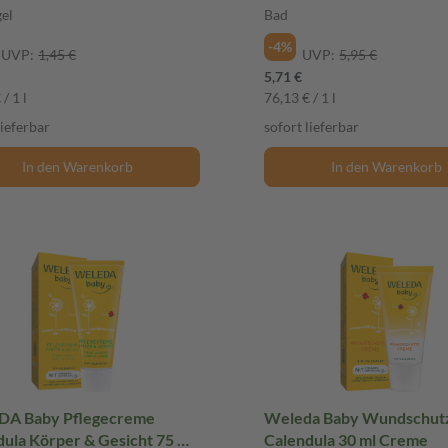
el
Bad
-4%
UVP:
1,45 €
UVP:
5,95 €
5,71 €
/ 1 l
76,13 € / 1 l
lieferbar
sofort lieferbar
In den Warenkorb
In den Warenkorb
A Baby Pflegecreme
Weleda Baby Wundschut
ula Körper & Gesicht 75 ml
Calendula 30 ml Creme