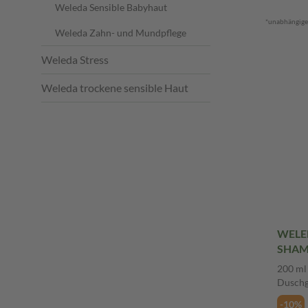
Weleda Sensible Babyhaut
*unabhängige
Weleda Zahn- und Mundpflege
Weleda Stress
Weleda trockene sensible Haut
WELE
SHAM
ml Du
200 ml
Duschg
-10%