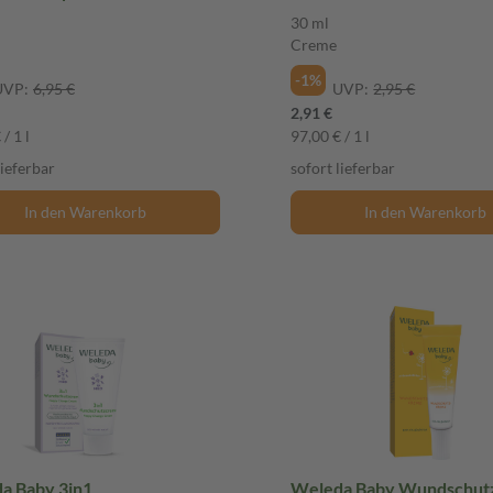
e
30 ml
Creme
-1%
UVP:
6,95 €
UVP:
2,95 €
2,91 €
/ 1 l
97,00 € / 1 l
lieferbar
sofort lieferbar
In den Warenkorb
In den Warenkorb
a Baby 3in1
Weleda Baby Wundschut