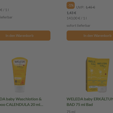
-1%
UVP:
1,45 €
€ / 1 l
1,43 €
lieferbar
143,00 € / 1 l
sofort lieferbar
In den Warenkorb
In den Warenkorb
A baby Waschlotion &
WELEDA baby ERKÄLTU
oo CALENDULA 20 ml
BAD 75 ml Bad
gel
75 ml