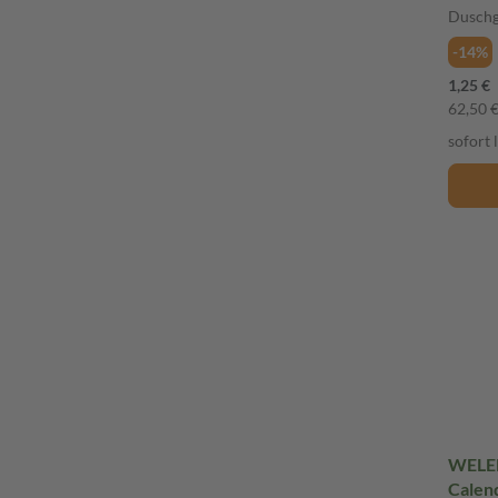
Duschg
-14%
1,25 €
62,50 € 
sofort 
WELED
Calend