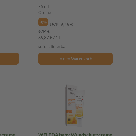
75 ml
Creme
-0%
UVP:
6,45 €
6,44 €
85,87 € / 1 l
sofort lieferbar
In den Warenkorb
zcreme
WELEDA baby Wundschutzcreme