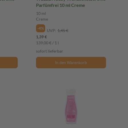
Parfümfrei 10 ml Creme
10 ml
Creme
-4%
UVP:
1,45 €
1,39 €
139,00 € / 1 l
sofort lieferbar
In den Warenkorb