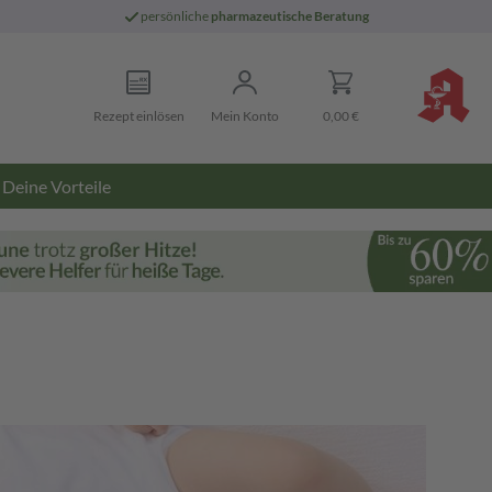
persönliche
pharmazeutische Beratung
Rezept einlösen
Mein Konto
0,00 €
Deine Vorteile