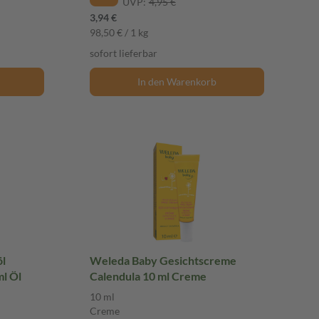
UVP:
4,95 €
3,94 €
98,50 € / 1 kg
sofort lieferbar
In den Warenkorb
öl
Weleda Baby Gesichtscreme
ml Öl
Calendula 10 ml Creme
10 ml
Creme