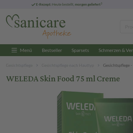
3
E-Rezept:
Heute bestellt,
morgen geliefert
Menü
Bestseller
Sparsets
Schmerzen & Ver
Gesichtspflege
Gesichtspflege nach Hauttyp
Gesichtspflege 
WELEDA Skin Food 75 ml Creme