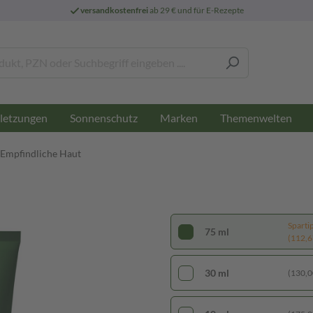
versandkostenfrei
ab 29 € und für E-Rezepte
letzungen
Sonnenschutz
Marken
Themenwelten
- Empfindliche Haut
Sparti
75 ml
(112,67
30 ml
(130,00