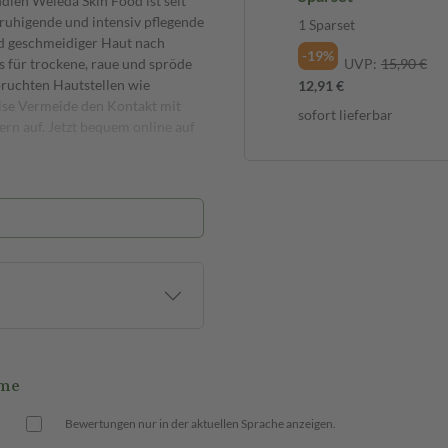
udien Weleda Skin Food ist seit
ruhigende und intensiv pflegende
1 Sparset
nd geschmeidiger Haut nach
-19%
 für trockene, raue und spröde
UVP:
15,90 €
spruchten Hautstellen wie
12,91 €
ise Vermeide den Kontakt mit
sofort lieferbar
rn auf. Jetzt bequem online auf
eme
Bewertungen nur in der aktuellen Sprache anzeigen.