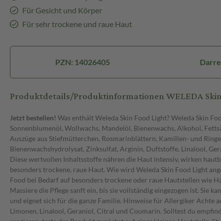
Für Gesicht und Körper
Für sehr trockene und raue Haut
PZN: 14026405
Darre
Produktdetails/Produktinformationen WELEDA Ski
Jetzt bestellen!
Was enthält Weleda Skin Food Light? Weleda Skin Foo
Sonnenblumenöl, Wollwachs, Mandelöl, Bienenwachs, Alkohol, Fettsä
Auszüge aus Stiefmütterchen, Rosmarinblättern, Kamillen- und Ring
Bienenwachshydrolysat, Zinksulfat, Arginin, Duftstoffe, Linalool, Ger
Diese wertvollen Inhaltsstoffe nähren die Haut intensiv, wirken hau
besonders trockene, raue Haut. Wie wird Weleda Skin Food Light an
Food bei Bedarf auf besonders trockene oder raue Hautstellen wie H
Massiere die Pflege sanft ein, bis sie vollständig eingezogen ist. Sie
und eignet sich für die ganze Familie. Hinweise für Allergiker Achte 
Limonen, Linalool, Geraniol, Citral und Coumarin. Solltest du empfindl