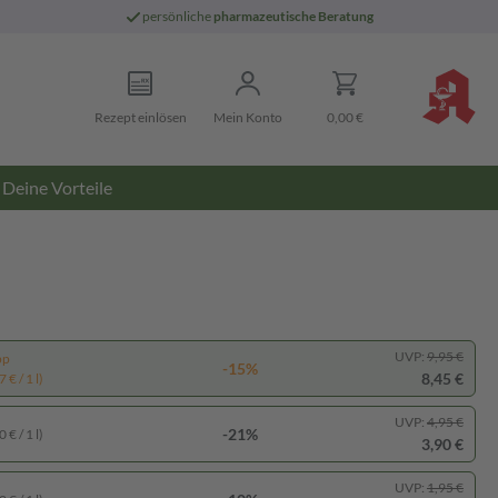
persönliche
pharmazeutische Beratung
Rezept einlösen
Mein Konto
0,00 €
Deine Vorteile
UVP:
9,95 €
pp
-15%
8,45 €
 € / 1 l)
UVP:
4,95 €
-21%
 € / 1 l)
3,90 €
UVP:
1,95 €