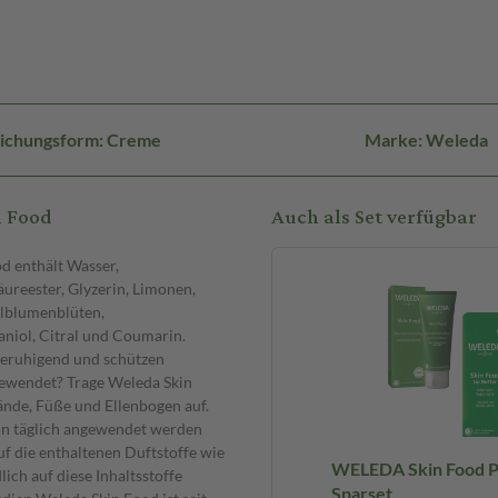
ichungsform: Creme
Marke: Weleda
n Food
Auch als Set verfügbar
d enthält Wasser,
ureester, Glyzerin, Limonen,
elblumenblüten,
aniol, Citral und Coumarin.
tberuhigend und schützen
gewendet? Trage Weleda Skin
ände, Füße und Ellenbogen auf.
 kann täglich angewendet werden
auf die enthaltenen Duftstoffe wie
WELEDA Skin Food Pf
ich auf diese Inhaltsstoffe
Sparset