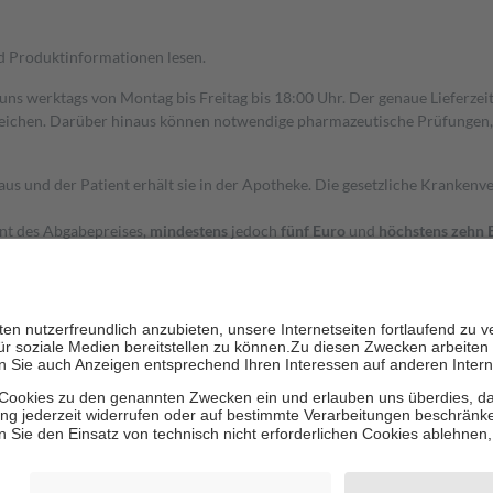
nd Produktinformationen lesen.
 uns werktags von Montag bis Freitag bis 18:00 Uhr. Der genaue Lieferze
ichen. Darüber hinaus können notwendige pharmazeutische Prüfungen, die
aus und der Patient erhält sie in der Apotheke. Die gesetzliche Krankenv
ent des Abgabepreises,
mindestens
jedoch
fünf Euro
und
höchstens zehn 
zehn Prozent der Kosten sowie zehn Euro je Verordnung.
rken und die besondere Stellung der Familie zu unterstützen, fallen
kein
 Ausnahme der Fahrkosten
 getragen werden
holung von Bewertungen. Trusted Shops hat Maßnahmen getroffen, um sic
cles/4419944605341