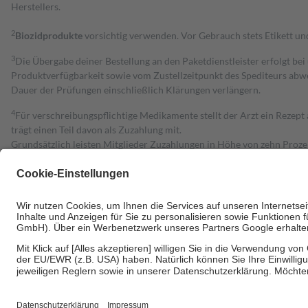
Herstellers.
2
Biozidprodukte
vorsichtig verwenden. Vor Gebrauch stets Etikett u
3
Die Übergabe deiner Bestellung an den Paketdienstleister erfolgt bei
Produktverfügbarkeit sowie vom Zustellzeitpunkt des Spediteurs abwe
Dauer der Prüfungen einschließlich Klärungen verlängern.
4
Für verschreibungspflichtige Medikamente stellt der Arzt ein Rezept 
trägt einen Teil davon als Zuzahlung mit.
Grundsätzlich leisten Mitglieder Zuzahlungen in Höhe von zehn Proz
zu entrichten.
Diese Regeln gelten grundsätzlich auch für Online-Apotheken.
Bei Heilmitteln und häuslicher Krankenpflege beträgt die Zuzahlung 
Um das Engagement der Versicherten für ihre eigene Gesundheit zu stä
• Kindern und Jugendlichen bis zum vollendeten 18. Lebensjahr mit
• Untersuchungen zur Vorsorge und Früherkennung, die von der GKV
• empfohlenen Schutzimpfungen
• Harn- und Blutteststreifen
Wir nutzen Trusted Shops als unabhängigen Dienstleister für die Ein
Informationen findest du hier: https://help.etrusted.com/hc/de/arti