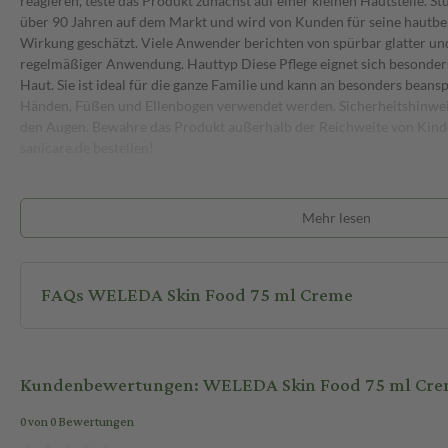
reagieren, teste das Produkt zunächst auf einer kleinen Hautstelle. St
über 90 Jahren auf dem Markt und wird von Kunden für seine hautbe
Wirkung geschätzt. Viele Anwender berichten von spürbar glatter u
regelmäßiger Anwendung. Hauttyp Diese Pflege eignet sich besonders
Haut. Sie ist ideal für die ganze Familie und kann an besonders bean
Händen, Füßen und Ellenbogen verwendet werden. Sicherheitshinwe
den Augen. Bewahre das Produkt außerhalb der Reichweite von Kinde
sanicare.de bestellen!
Mehr lesen
FAQs WELEDA Skin Food 75 ml Creme
Kundenbewertungen: WELEDA Skin Food 75 ml Cr
0 von 0 Bewertungen