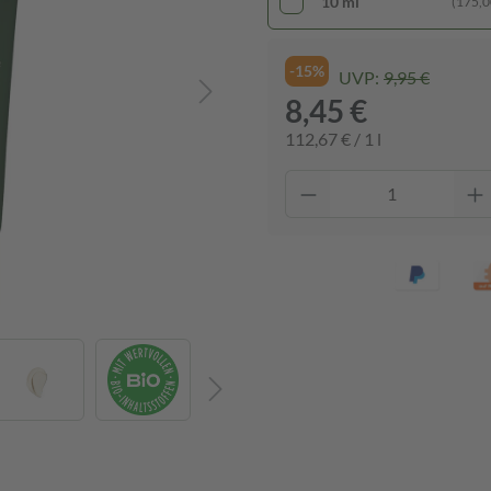
10 ml
(175,00
-15%
UVP:
9,95 €
8,45 €
112,67 € / 1 l