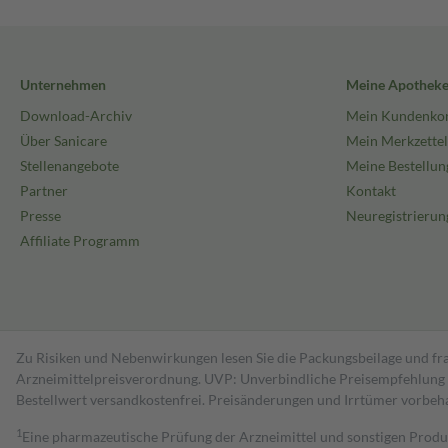
Unternehmen
Meine Apothek
Download-Archiv
Mein Kundenko
Über Sanicare
Mein Merkzettel
Stellenangebote
Meine Bestellun
Partner
Kontakt
Presse
Neuregistrierun
Affiliate Programm
Zu Risiken und Nebenwirkungen lesen Sie die Packungsbeilage und fra
Arzneimittelpreisverordnung. UVP: Unverbindliche Preisempfehlung de
Bestell­wert versand­kosten­frei. Preisänderungen und Irrtümer vorbeh
1
Eine pharmazeutische Prüfung der Arzneimittel und sonstigen Pro