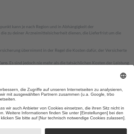
itpunkt kann je nach Region und in Abhängigkeit der
 zu deiner Arzneimittelsicherheit dienen, die Lieferfrist um die
ersicherung übernimmt in der Regel die Kosten dafür, der Versicherte
Euro.
Es sind jedoch nie mehr als die tatsächlichen Kosten der Leistung
e Zuzahlungen
an bei:
herzustellen, dass es sich um echte Bewertungen handelt. Mehr