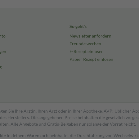
e
So geht's
nto
Newsletter anfordern
Freunde werben
gen
E-Rezept einlösen
Papier Rezept einlösen
g
gen Sie Ihre Ärztin, Ihren Arzt oder in Ihrer Apotheke. AVP: Üblicher A
s Herstellers. Die angegebenen Preise beinhalten die gesetzlich vorgesc
alten. Alle Angebote und Gratis-Beigaben nur solange der Vorrat reicht.
dukte in deinem Warenkorb beinhaltet die Durchführung von Wechselwir