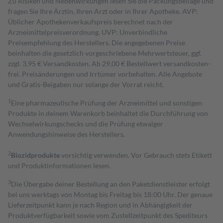
Zu Risiken und Nebenwirkungen lesen Sie die Packungsbeilage und
fragen Sie Ihre Ärztin, Ihren Arzt oder in Ihrer Apotheke. AVP:
Üblicher Apothekenverkaufspreis berechnet nach der
Arzneimittelpreisverordnung. UVP: Unverbindliche
Preisempfehlung des Herstellers. Die angegebenen Preise
beinhalten die gesetzlich vorgeschriebene Mehrwertsteuer, ggf.
zzgl. 3,95 € Versandkosten. Ab 29,00 € Bestell­wert versand­kosten­
frei. Preisänderungen und Irrtümer vorbehalten. Alle Angebote
und Gratis-Beigaben nur solange der Vorrat reicht.
1
Eine pharmazeutische Prüfung der Arzneimittel und sonstigen
Produkte in deinem Warenkorb beinhaltet die Durchführung von
Wechselwirkungschecks und die Prüfung etwaiger
Anwendungshinweise des Herstellers.
2
Biozidprodukte
vorsichtig verwenden. Vor Gebrauch stets Etikett
und Produktinformationen lesen.
3
Die Übergabe deiner Bestellung an den Paketdienstleister erfolgt
bei uns werktags von Montag bis Freitag bis 18:00 Uhr. Der genaue
Lieferzeitpunkt kann je nach Region und in Abhängigkeit der
Produktverfügbarkeit sowie vom Zustellzeitpunkt des Spediteurs