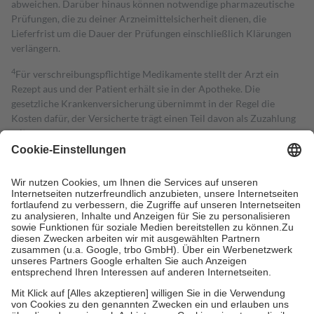
abweichen. Darüber hinaus können notwendige pharmazeutische
Prüfungen, die zu deiner Arzneimittelsicherheit dienen, die
Lieferfrist um die Dauer der Prüfungen einschließlich Klärungen
verlängern.
4
Für verschreibungspflichtige Medikamente stellt der Arzt ein
Rezept aus und der Patient erhält sie in der Apotheke. Die
gesetzliche Krankenversicherung übernimmt in der Regel die
Kosten dafür, der Versicherte trägt einen Teil davon als Zuzahlung
mit.
Grundsätzlich leisten Mitglieder Zuzahlungen in Höhe von zehn
Prozent des Abgabepreises,
mindestens
jedoch
fünf Euro
und
höchstens zehn Euro.
Es sind jedoch nie mehr als die tatsächlichen
Kosten der Leistung zu entrichten.
Diese Regeln gelten grundsätzlich auch für Online-Apotheken.
Bei Heilmitteln und häuslicher Krankenpflege beträgt die
Zuzahlung zehn Prozent der Kosten sowie zehn Euro je
Verordnung.
Um das Engagement der Versicherten für ihre eigene Gesundheit zu
stärken und die besondere Stellung der Familie zu unterstützen,
fallen
keine Zuzahlungen
an bei:
• Kindern und Jugendlichen bis zum vollendeten 18. Lebensjahr