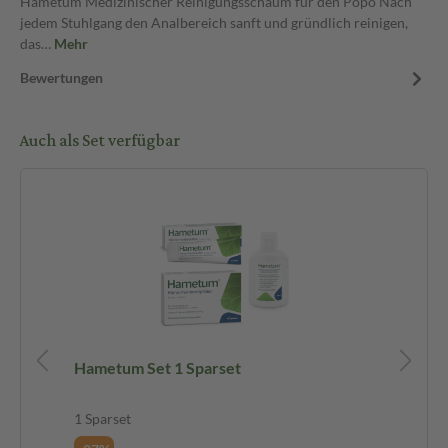
Hametum Medizinischer Reinigungsschaum für den Popo Nach
jedem Stuhlgang den Analbereich sanft und gründlich reinigen,
das…
Mehr
Bewertungen
Auch als Set verfügbar
Hametum Set 1 Sparset
Ha
1 Sparset
1 S