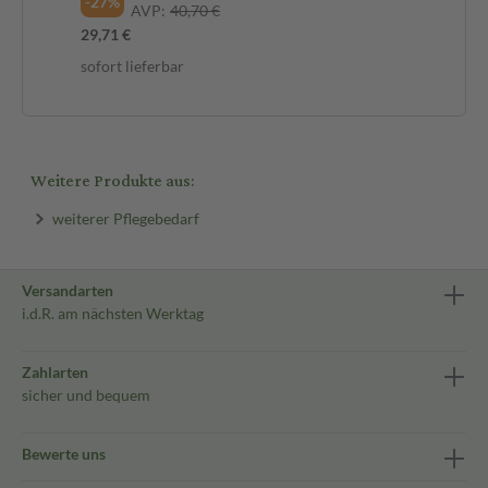
-27%
-2
AVP:
40,70 €
29,71 €
27,
sofort lieferbar
sof
Weitere Produkte aus:
weiterer Pflegebedarf
Versandarten
i.d.R. am nächsten Werktag
Zahlarten
sicher und bequem
Bewerte uns