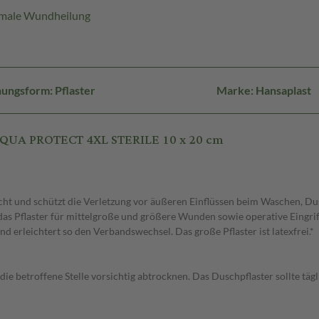
ptimale Wundheilung
ungsform: Pflaster
Marke: Hansaplast
AQUA PROTECT 4XL STERILE 10 x 20 cm
ht und schützt die Verletzung vor äußeren Einflüssen beim Waschen, Dus
das Pflaster für mittelgroße und größere Wunden sowie operative Eingriff
d erleichtert so den Verbandswechsel. Das große Pflaster ist latexfrei.*
betroffene Stelle vorsichtig abtrocknen. Das Duschpflaster sollte täg