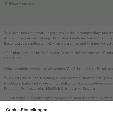
Affiliate Programm
Zu Risiken und Nebenwirkungen lesen Sie die Packungsbeilage und fra
Arzneimittelpreisverordnung. UVP: Unverbindliche Preisempfehlung de
Bestell­wert versand­kosten­frei. Preisänderungen und Irrtümer vorbeh
1
Eine pharmazeutische Prüfung der Arzneimittel und sonstigen Pro
Herstellers.
2
Biozidprodukte
vorsichtig verwenden. Vor Gebrauch stets Etikett u
3
Die Übergabe deiner Bestellung an den Paketdienstleister erfolgt bei
Produktverfügbarkeit sowie vom Zustellzeitpunkt des Spediteurs abwe
Dauer der Prüfungen einschließlich Klärungen verlängern.
4
Für verschreibungspflichtige Medikamente stellt der Arzt ein Rezept 
trägt einen Teil davon als Zuzahlung mit.
Grundsätzlich leisten Mitglieder Zuzahlungen in Höhe von zehn Proz