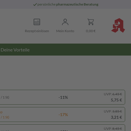
persönliche
pharmazeutische Beratung
Rezept einlösen
Mein Konto
0,00 €
Deine Vorteile
UVP:
6,45 €
-11%
/ 1 St)
5,75 €
UVP:
3,85 €
pp
-17%
3,21 €
/ 1 St)
UVP:
8,45 €