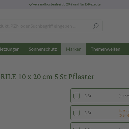
versandkostenfrei
ab 29 € und für E-Rezepte
letzungen
Sonnenschutz
Themenwelten
Marken
LE 10 x 20 cm 5 St Pflaster
5 St
(1,15 € 
Sparti
5 St
(0,64 € 