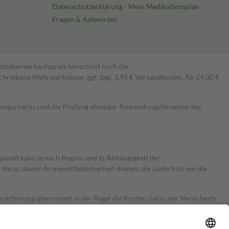
Datenschutzerklärung - Mein Medikationsplan
Fragen & Antworten
pothekenverkaufspreis berechnet nach der
hriebene Mehrwertsteuer, ggf. zzgl. 3,95 € Versandkosten. Ab 29,00 €
kungschecks und die Prüfung etwaiger Anwendungshinweise des
itpunkt kann je nach Region und in Abhängigkeit der
 zu deiner Arzneimittelsicherheit dienen, die Lieferfrist um die
ersicherung übernimmt in der Regel die Kosten dafür, der Versicherte
Euro.
Es sind jedoch nie mehr als die tatsächlichen Kosten der Leistung