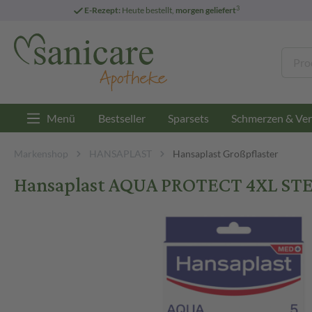
3
E-Rezept:
Heute bestellt,
morgen geliefert
Menü
Bestseller
Sparsets
Schmerzen & Ver
Markenshop
HANSAPLAST
Hansaplast Großpflaster
Hansaplast AQUA PROTECT 4XL STERI