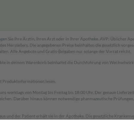
gen Sie Ihre Ärztin, Ihren Arzt oder in Ihrer Apotheke. AVP: Üblicher A
s Herstellers. Die angegebenen Preise beinhalten die gesetzlich vorgesc
alten. Alle Angebote und Gratis-Beigaben nur solange der Vorrat reicht.
dukte in deinem Warenkorb beinhaltet die Durchführung von Wechselwir
nd Produktinformationen lesen.
 uns werktags von Montag bis Freitag bis 18:00 Uhr. Der genaue Lieferze
ichen. Darüber hinaus können notwendige pharmazeutische Prüfungen, die
aus und der Patient erhält sie in der Apotheke. Die gesetzliche Krankenv
ent des Abgabepreises,
mindestens
jedoch
fünf Euro
und
höchstens zehn 