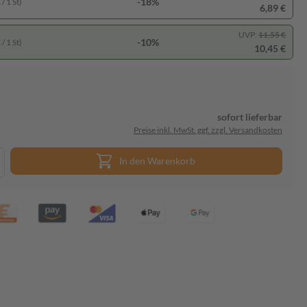
-18%
/ 1 St)
6,89 €
UVP:
11,55 €
-10%
/ 1 St)
10,45 €
sofort lieferbar
Preise inkl. MwSt. ggf. zzgl. Versandkosten
In den Warenkorb