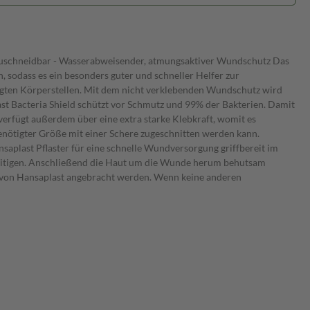
ße zuschneidbar - Wasserabweisender, atmungsaktiver Wundschutz Das
, sodass es ein besonders guter und schneller Helfer zur
wegten Körperstellen. Mit dem nicht verklebenden Wundschutz wird
st Bacteria Shield schützt vor Schmutz und 99% der Bakterien. Damit
 verfügt außerdem über eine extra starke Klebkraft, womit es
benötigter Größe mit einer Schere zugeschnitten werden kann.
nsaplast Pflaster für eine schnelle Wundversorgung griffbereit im
eitigen. Anschließend die Haut um die Wunde herum behutsam
nd von Hansaplast angebracht werden. Wenn keine anderen