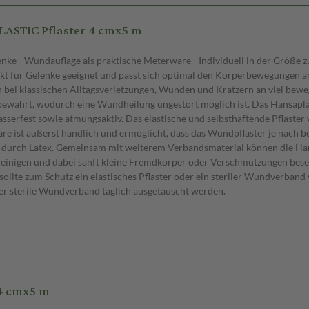
LASTIC Pflaster 4 cmx5 m
Gelenke - Wundauflage als praktische Meterware - Individuell in der Grö
rfekt für Gelenke geeignet und passt sich optimal den Körperbewegungen an
ch bei klassischen Alltagsverletzungen, Wunden und Kratzern an viel be
bewahrt, wodurch eine Wundheilung ungestört möglich ist. Das Hansapla
asserfest sowie atmungsaktiv. Das elastische und selbsthaftende Pflaster
are ist äußerst handlich und ermöglicht, dass das Wundpflaster je nach 
acht durch Latex. Gemeinsam mit weiterem Verbandsmaterial können die Ha
reinigen und dabei sanft kleine Fremdkörper oder Verschmutzungen bes
sollte zum Schutz ein elastisches Pflaster oder ein steriler Wundverba
der sterile Wundverband täglich ausgetauscht werden.
4 cmx5 m