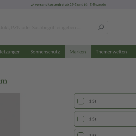
versandkostenfrei
ab 29 € und für E-Rezepte
letzungen
Sonnenschutz
Themenwelten
Marken
 m
1 St
1 St
1 St