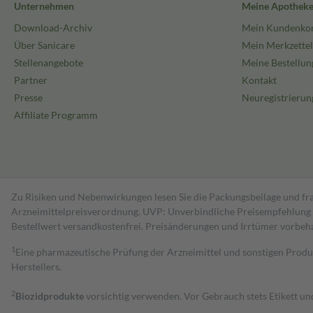
Unternehmen
Meine Apothek
Download-Archiv
Mein Kundenko
Über Sanicare
Mein Merkzettel
Stellenangebote
Meine Bestellun
Partner
Kontakt
Presse
Neuregistrierun
Affiliate Programm
Zu Risiken und Nebenwirkungen lesen Sie die Packungsbeilage und fra
Arzneimittelpreisverordnung. UVP: Unverbindliche Preisempfehlung de
Bestell­wert versand­kosten­frei. Preisänderungen und Irrtümer vorbeh
1
Eine pharmazeutische Prüfung der Arzneimittel und sonstigen Pro
Herstellers.
2
Biozidprodukte
vorsichtig verwenden. Vor Gebrauch stets Etikett u