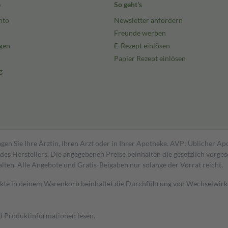
e
So geht's
nto
Newsletter anfordern
Freunde werben
gen
E-Rezept einlösen
Papier Rezept einlösen
g
gen Sie Ihre Ärztin, Ihren Arzt oder in Ihrer Apotheke. AVP: Üblicher A
s Herstellers. Die angegebenen Preise beinhalten die gesetzlich vorgesc
alten. Alle Angebote und Gratis-Beigaben nur solange der Vorrat reicht.
dukte in deinem Warenkorb beinhaltet die Durchführung von Wechselwir
nd Produktinformationen lesen.