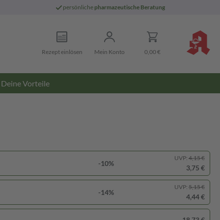
persönliche
pharmazeutische Beratung
Rezept einlösen
Mein Konto
0,00 €
Deine Vorteile
UVP:
4,15 €
-10%
3,75 €
UVP:
5,15 €
-14%
4,44 €
18,73 €