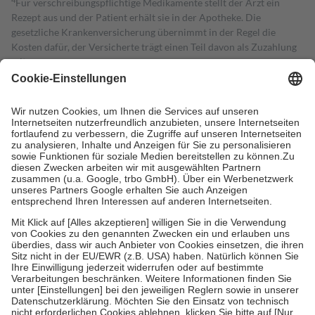
Für verschreibungspflichtige Medikamente stellt der Arzt ein
Rezept aus und der Patient erhält sie in der Apotheke. Die
gesetzliche Krankenversicherung übernimmt in der Regel die
Kosten dafür, der Versicherte trägt einen Teil davon als Zuzahlung
mit.
Grundsätzlich leisten Mitglieder Zuzahlungen in Höhe von zehn
Prozent des Abgabepreises,
mindestens
jedoch
fünf Euro
und
höchstens zehn Euro.
Es sind jedoch nie mehr als die tatsächlichen
Kosten der Leistung zu entrichten.
Diese Regeln gelten grundsätzlich auch für Online-Apotheken.
Bei Heilmitteln und häuslicher Krankenpflege beträgt die
Zuzahlung zehn Prozent der Kosten sowie zehn Euro je
Verordnung.
Um das Engagement der Versicherten für ihre eigene Gesundheit zu
stärken und die besondere Stellung der Familie zu unterstützen,
fallen
keine Zuzahlungen
an bei:
• Kindern und Jugendlichen bis zum vollendeten 18. Lebensjahr
mit Ausnahme der Fahrkosten
• Untersuchungen zur Vorsorge und Früherkennung, die von der
GKV getragen werden
• empfohlenen Schutzimpfungen
• Harn- und Blutteststreifen