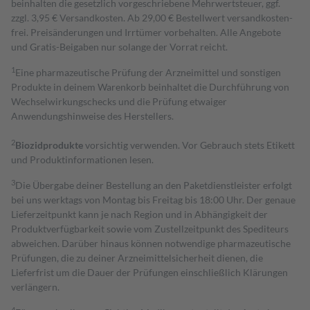
beinhalten die gesetzlich vorgeschriebene Mehrwertsteuer, ggf.
zzgl. 3,95 € Versandkosten. Ab 29,00 € Bestell­wert versand­kosten­
frei. Preisänderungen und Irrtümer vorbehalten. Alle Angebote
und Gratis-Beigaben nur solange der Vorrat reicht.
1
Eine pharmazeutische Prüfung der Arzneimittel und sonstigen
Produkte in deinem Warenkorb beinhaltet die Durchführung von
Wechselwirkungschecks und die Prüfung etwaiger
Anwendungshinweise des Herstellers.
2
Biozidprodukte
vorsichtig verwenden. Vor Gebrauch stets Etikett
und Produktinformationen lesen.
3
Die Übergabe deiner Bestellung an den Paketdienstleister erfolgt
bei uns werktags von Montag bis Freitag bis 18:00 Uhr. Der genaue
Lieferzeitpunkt kann je nach Region und in Abhängigkeit der
Produktverfügbarkeit sowie vom Zustellzeitpunkt des Spediteurs
abweichen. Darüber hinaus können notwendige pharmazeutische
Prüfungen, die zu deiner Arzneimittelsicherheit dienen, die
Lieferfrist um die Dauer der Prüfungen einschließlich Klärungen
verlängern.
4