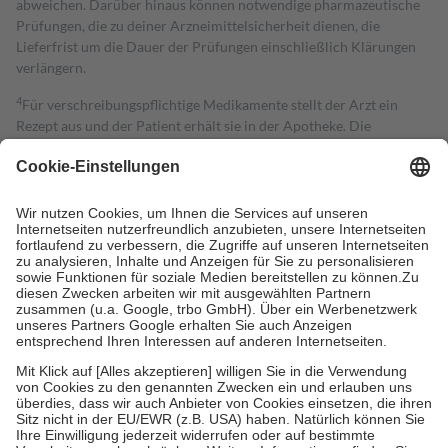
abweichen. Darüber hinaus können notwendige pharmazeutische
Prüfungen, die zu deiner Arzneimittelsicherheit dienen, die
Lieferfrist um die Dauer der Prüfungen einschließlich Klärungen
verlängern.
4
Für verschreibungspflichtige Medikamente stellt der Arzt ein
Rezept aus und der Patient erhält sie in der Apotheke. Die
gesetzliche Krankenversicherung übernimmt in der Regel die
Kosten dafür, der Versicherte trägt einen Teil davon als Zuzahlung
mit.
Grundsätzlich leisten Mitglieder Zuzahlungen in Höhe von zehn
Prozent des Abgabepreises,
mindestens
jedoch
fünf Euro
und
höchstens zehn Euro.
Es sind jedoch nie mehr als die tatsächlichen
Kosten der Leistung zu entrichten.
Diese Regeln gelten grundsätzlich auch für Online-Apotheken.
Bei Heilmitteln und häuslicher Krankenpflege beträgt die
Zuzahlung zehn Prozent der Kosten sowie zehn Euro je
Verordnung.
Um das Engagement der Versicherten für ihre eigene Gesundheit zu
stärken und die besondere Stellung der Familie zu unterstützen,
fallen
keine Zuzahlungen
an bei:
• Kindern und Jugendlichen bis zum vollendeten 18. Lebensjahr