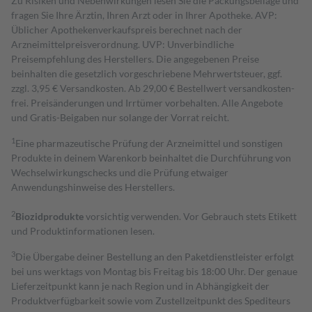
Zu Risiken und Nebenwirkungen lesen Sie die Packungsbeilage und
fragen Sie Ihre Ärztin, Ihren Arzt oder in Ihrer Apotheke. AVP:
Üblicher Apothekenverkaufspreis berechnet nach der
Arzneimittelpreisverordnung. UVP: Unverbindliche
Preisempfehlung des Herstellers. Die angegebenen Preise
beinhalten die gesetzlich vorgeschriebene Mehrwertsteuer, ggf.
zzgl. 3,95 € Versandkosten. Ab 29,00 € Bestell­wert versand­kosten­
frei. Preisänderungen und Irrtümer vorbehalten. Alle Angebote
und Gratis-Beigaben nur solange der Vorrat reicht.
1
Eine pharmazeutische Prüfung der Arzneimittel und sonstigen
Produkte in deinem Warenkorb beinhaltet die Durchführung von
Wechselwirkungschecks und die Prüfung etwaiger
Anwendungshinweise des Herstellers.
2
Biozidprodukte
vorsichtig verwenden. Vor Gebrauch stets Etikett
und Produktinformationen lesen.
3
Die Übergabe deiner Bestellung an den Paketdienstleister erfolgt
bei uns werktags von Montag bis Freitag bis 18:00 Uhr. Der genaue
Lieferzeitpunkt kann je nach Region und in Abhängigkeit der
Produktverfügbarkeit sowie vom Zustellzeitpunkt des Spediteurs