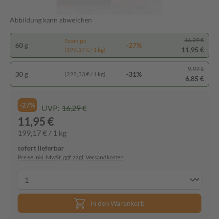
Abbildung kann abweichen
16,29 €
Spartipp
60 g
-27%
11,95 €
(199,17 € / 1 kg)
9,97 €
30 g
-31%
(228,33 € / 1 kg)
6,85 €
-27%
UVP:
16,29 €
11,95 €
199,17 € / 1 kg
sofort lieferbar
Preise inkl. MwSt. ggf. zzgl. Versandkosten
In den Warenkorb