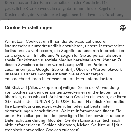
Rezept aus und der Patient erhält sie in der Apotheke. Die
gesetzliche Krankenversicherung übernimmt in der Regel die
Kosten dafür, der Versicherte trägt einen Teil davon als Zuzahlung
mit.
Grundsätzlich leisten Mitglieder Zuzahlungen in Höhe von zehn
Prozent des Abgabepreises,
mindestens
jedoch
fünf Euro
und
höchstens zehn Euro.
Es sind jedoch nie mehr als die tatsächlichen
Kosten der Leistung zu entrichten.
Diese Regeln gelten grundsätzlich auch für Online-Apotheken.
Bei Heilmitteln und häuslicher Krankenpflege beträgt die
Zuzahlung zehn Prozent der Kosten sowie zehn Euro je
Verordnung.
Um das Engagement der Versicherten für ihre eigene Gesundheit zu
stärken und die besondere Stellung der Familie zu unterstützen,
fallen
keine Zuzahlungen
an bei:
• Kindern und Jugendlichen bis zum vollendeten 18. Lebensjahr
mit Ausnahme der Fahrkosten
• Untersuchungen zur Vorsorge und Früherkennung, die von der
GKV getragen werden
• empfohlenen Schutzimpfungen
• Harn- und Blutteststreifen