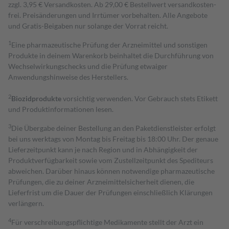
zzgl. 3,95 € Versandkosten. Ab 29,00 € Bestell­wert versand­kosten­
frei. Preisänderungen und Irrtümer vorbehalten. Alle Angebote
und Gratis-Beigaben nur solange der Vorrat reicht.
1
Eine pharmazeutische Prüfung der Arzneimittel und sonstigen
Produkte in deinem Warenkorb beinhaltet die Durchführung von
Wechselwirkungschecks und die Prüfung etwaiger
Anwendungshinweise des Herstellers.
2
Biozidprodukte
vorsichtig verwenden. Vor Gebrauch stets Etikett
und Produktinformationen lesen.
3
Die Übergabe deiner Bestellung an den Paketdienstleister erfolgt
bei uns werktags von Montag bis Freitag bis 18:00 Uhr. Der genaue
Lieferzeitpunkt kann je nach Region und in Abhängigkeit der
Produktverfügbarkeit sowie vom Zustellzeitpunkt des Spediteurs
abweichen. Darüber hinaus können notwendige pharmazeutische
Prüfungen, die zu deiner Arzneimittelsicherheit dienen, die
Lieferfrist um die Dauer der Prüfungen einschließlich Klärungen
verlängern.
4
Für verschreibungspflichtige Medikamente stellt der Arzt ein