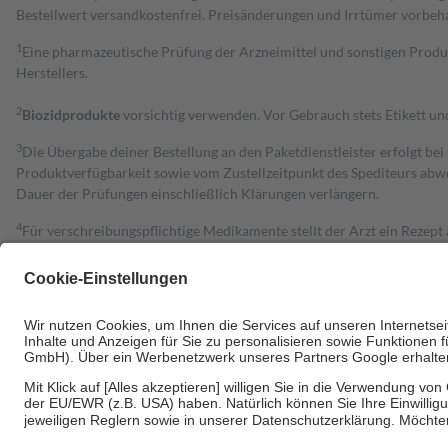
Bestell­wert versand­kosten­frei. Preisänderungen und Irrtümer vorbeh
1
Eine pharmazeutische Prüfung der Arzneimittel und sonstigen Pro
Herstellers.
2
Biozidprodukte
vorsichtig verwenden. Vor Gebrauch stets Etikett u
3
Die Übergabe deiner Bestellung an den Paketdienstleister erfolgt bei
Produktverfügbarkeit sowie vom Zustellzeitpunkt des Spediteurs abwe
Dauer der Prüfungen einschließlich Klärungen verlängern.
4
Für verschreibungspflichtige Medikamente stellt der Arzt ein Rezept 
trägt einen Teil davon als Zuzahlung mit.
Grundsätzlich leisten Mitglieder Zuzahlungen in Höhe von zehn Proz
zu entrichten.
Diese Regeln gelten grundsätzlich auch für Online-Apotheken.
Bei Heilmitteln und häuslicher Krankenpflege beträgt die Zuzahlung 
Um das Engagement der Versicherten für ihre eigene Gesundheit zu stä
• Kindern und Jugendlichen bis zum vollendeten 18. Lebensjahr mit
• Untersuchungen zur Vorsorge und Früherkennung, die von der GKV
• empfohlenen Schutzimpfungen
• Harn- und Blutteststreifen