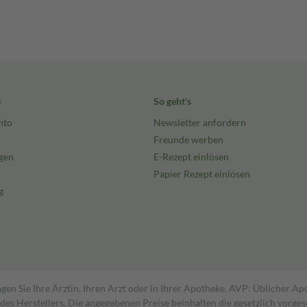
e
So geht's
nto
Newsletter anfordern
Freunde werben
gen
E-Rezept einlösen
Papier Rezept einlösen
g
gen Sie Ihre Ärztin, Ihren Arzt oder in Ihrer Apotheke. AVP: Üblicher A
s Herstellers. Die angegebenen Preise beinhalten die gesetzlich vorgesc