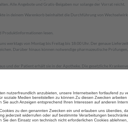
alten. Alle Angebote und Gratis-Beigaben nur solange der Vorrat reicht.
dukte in deinem Warenkorb beinhaltet die Durchführung von Wechselwir
nd Produktinformationen lesen.
 uns werktags von Montag bis Freitag bis 18:00 Uhr. Der genaue Lieferze
ichen. Darüber hinaus können notwendige pharmazeutische Prüfungen, die
aus und der Patient erhält sie in der Apotheke. Die gesetzliche Krankenv
ent des Abgabepreises,
mindestens
jedoch
fünf Euro
und
höchstens zehn 
zehn Prozent der Kosten sowie zehn Euro je Verordnung.
rken und die besondere Stellung der Familie zu unterstützen, fallen
kein
 Ausnahme der Fahrkosten
 getragen werden