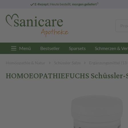
3
E-Rezept:
Heute bestellt,
morgen geliefert
Menü
Bestseller
Sparsets
Schmerzen & Ver
Homöopathie & Natur
Schüssler Salze
Ergänzungsmittel (13
HOMOEOPATHIEFUCHS Schüssler-Sal