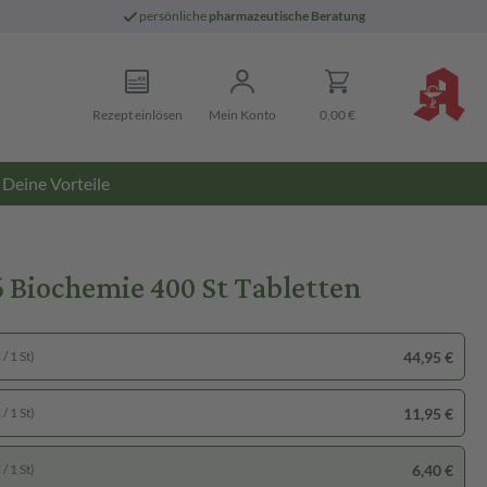
persönliche
pharmazeutische Beratung
Rezept einlösen
Mein Konto
0,00 €
Deine Vorteile
iochemie 400 St Tabletten
44,95 €
/ 1 St)
11,95 €
/ 1 St)
6,40 €
/ 1 St)