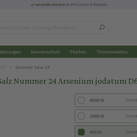
versandkostenfrei
ab 29 € und für E-Rezepte
letzungen
Sonnenschutz
Marken
Themenwelten
-27)
Schüssler Salze 24
z Nummer 24 Arsenium jodatum D6 B
4000 St
(0,01 € 
1000 St
(0,01 € 
400 St
(0,02 € 