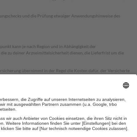
kungschecks und die Prüfung etwaiger Anwendungshinweise des
itpunkt kann je nach Region und in Abhängigkeit der
 zu deiner Arzneimittelsicherheit dienen, die Lieferfrist um die
ersicherung übernimmt in der Regel die Kosten dafür, der Versicherte
Euro.
Es sind jedoch nie mehr als die tatsächlichen Kosten der Leistung
e Zuzahlungen
an bei: