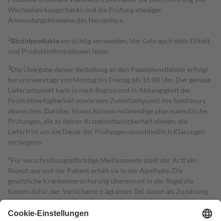
Wechselwirkungschecks und die Prüfung etwaiger
Anwendungshinweise des Herstellers.
2
Biozidprodukte
vorsichtig verwenden. Vor Gebrauch stets Etikett
und Produktinformationen lesen.
3
Die Übergabe deiner Bestellung an den Paketdienstleister erfolgt
bei uns werktags von Montag bis Freitag bis 18:00 Uhr. Der genaue
Lieferzeitpunkt kann je nach Region und in Abhängigkeit der
Produktverfügbarkeit sowie vom Zustellzeitpunkt des Spediteurs
abweichen. Darüber hinaus können notwendige pharmazeutische
Prüfungen, die zu deiner Arzneimittelsicherheit dienen, die
Lieferfrist um die Dauer der Prüfungen einschließlich Klärungen
verlängern.
4
Für verschreibungspflichtige Medikamente stellt der Arzt ein
Rezept aus und der Patient erhält sie in der Apotheke. Die
gesetzliche Krankenversicherung übernimmt in der Regel die
Kosten dafür, der Versicherte trägt einen Teil davon als Zuzahlung
mit.
Grundsätzlich leisten Mitglieder Zuzahlungen in Höhe von zehn