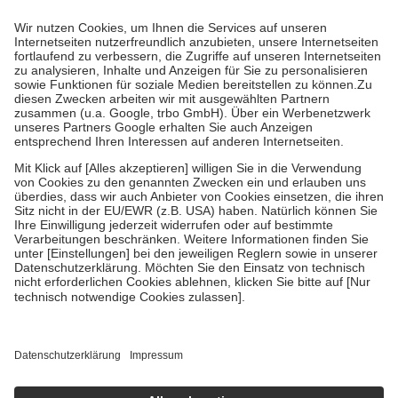
Prozent des Abgabepreises,
mindestens
jedoch
fünf Euro
und
höchstens zehn Euro.
Es sind jedoch nie mehr als die tatsächlichen
Kosten der Leistung zu entrichten.
Diese Regeln gelten grundsätzlich auch für Online-Apotheken.
Bei Heilmitteln und häuslicher Krankenpflege beträgt die
Zuzahlung zehn Prozent der Kosten sowie zehn Euro je
Verordnung.
Um das Engagement der Versicherten für ihre eigene Gesundheit zu
stärken und die besondere Stellung der Familie zu unterstützen,
fallen
keine Zuzahlungen
an bei:
• Kindern und Jugendlichen bis zum vollendeten 18. Lebensjahr
mit Ausnahme der Fahrkosten
• Untersuchungen zur Vorsorge und Früherkennung, die von der
GKV getragen werden
• empfohlenen Schutzimpfungen
• Harn- und Blutteststreifen
Wir nutzen Trusted Shops als unabhängigen Dienstleister für die
Einholung von Bewertungen. Trusted Shops hat Maßnahmen
getroffen, um sicherzustellen, dass es sich um echte Bewertungen
handelt. Mehr Informationen findest du hier:
https://help.etrusted.com/hc/de/articles/4419944605341