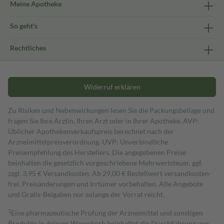
Meine Apotheke
So geht's
Rechtliches
Widerruf erklären
Zu Risiken und Nebenwirkungen lesen Sie die Packungsbeilage und
fragen Sie Ihre Ärztin, Ihren Arzt oder in Ihrer Apotheke. AVP:
Üblicher Apothekenverkaufspreis berechnet nach der
Arzneimittelpreisverordnung. UVP: Unverbindliche
Preisempfehlung des Herstellers. Die angegebenen Preise
beinhalten die gesetzlich vorgeschriebene Mehrwertsteuer, ggf.
zzgl. 3,95 € Versandkosten. Ab 29,00 € Bestell­wert versand­kosten­
frei. Preisänderungen und Irrtümer vorbehalten. Alle Angebote
und Gratis-Beigaben nur solange der Vorrat reicht.
1
Eine pharmazeutische Prüfung der Arzneimittel und sonstigen
Produkte in deinem Warenkorb beinhaltet die Durchführung von