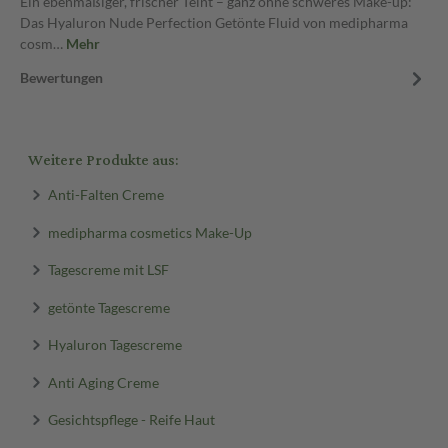
Ein ebenmäßiger, frischer Teint – ganz ohne schweres Make-up:
Das Hyaluron Nude Perfection Getönte Fluid von medipharma
cosm…
Mehr
Bewertungen
Weitere Produkte aus:
Anti-Falten Creme
medipharma cosmetics Make-Up
Tagescreme mit LSF
getönte Tagescreme
Hyaluron Tagescreme
Anti Aging Creme
Gesichtspflege - Reife Haut