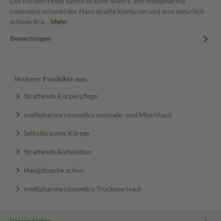
Die Körpercreme Sanfte Bräune SHAPE von medipharma
cosmetics schenkt der Haut straffe Konturen und eine natürlich
schöne Brä…
Mehr
Bewertungen
Weitere Produkte aus:
Straffende Körperpflege
medipharma cosmetics normale- und Mischhaut
Selbstbräuner Körper
Straffende Bodylotion
Hau(p)tsache schön
medipharma cosmetics Trockene Haut
Versandarten