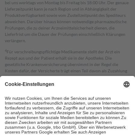
bei uns werktags von Montag bis Freitag bis 18:00 Uhr. Der genaue
Lieferzeitpunkt kann je nach Region und in Abhängigkeit der
Produktverfügbarkeit sowie vom Zustellzeitpunkt des Spediteurs
abweichen. Darüber hinaus können notwendige pharmazeutische
Prüfungen, die zu deiner Arzneimittelsicherheit dienen, die
Lieferfrist um die Dauer der Prüfungen einschließlich Klärungen
verlängern.
4
Für verschreibungspflichtige Medikamente stellt der Arzt ein
Rezept aus und der Patient erhält sie in der Apotheke. Die
gesetzliche Krankenversicherung übernimmt in der Regel die
Kosten dafür, der Versicherte trägt einen Teil davon als Zuzahlung
mit.
Grundsätzlich leisten Mitglieder Zuzahlungen in Höhe von zehn
Prozent des Abgabepreises,
mindestens
jedoch
fünf Euro
und
höchstens zehn Euro.
Es sind jedoch nie mehr als die tatsächlichen
Kosten der Leistung zu entrichten.
Diese Regeln gelten grundsätzlich auch für Online-Apotheken.
Bei Heilmitteln und häuslicher Krankenpflege beträgt die
Zuzahlung zehn Prozent der Kosten sowie zehn Euro je
Verordnung.
Um das Engagement der Versicherten für ihre eigene Gesundheit zu