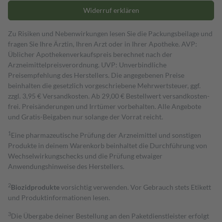
Widerruf erklären
Zu Risiken und Nebenwirkungen lesen Sie die Packungsbeilage und
fragen Sie Ihre Ärztin, Ihren Arzt oder in Ihrer Apotheke. AVP:
Üblicher Apothekenverkaufspreis berechnet nach der
Arzneimittelpreisverordnung. UVP: Unverbindliche
Preisempfehlung des Herstellers. Die angegebenen Preise
beinhalten die gesetzlich vorgeschriebene Mehrwertsteuer, ggf.
zzgl. 3,95 € Versandkosten. Ab 29,00 € Bestell­wert versand­kosten­
frei. Preisänderungen und Irrtümer vorbehalten. Alle Angebote
und Gratis-Beigaben nur solange der Vorrat reicht.
1
Eine pharmazeutische Prüfung der Arzneimittel und sonstigen
Produkte in deinem Warenkorb beinhaltet die Durchführung von
Wechselwirkungschecks und die Prüfung etwaiger
Anwendungshinweise des Herstellers.
2
Biozidprodukte
vorsichtig verwenden. Vor Gebrauch stets Etikett
und Produktinformationen lesen.
3
Die Übergabe deiner Bestellung an den Paketdienstleister erfolgt