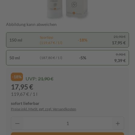
Abbildung kann abweichen
21,90 €
Spartipp
150 ml
-18%
17,95 €
(119,67 € / 1 l)
9,90 €
50 ml
-5%
(187,80 € / 1 l)
9,39 €
-18%
UVP:
21,90 €
17,95 €
119,67 € / 1 l
sofort lieferbar
Preise inkl. MwSt. ggf. zzgl. Versandkosten