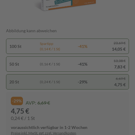
Abbildung kann abweichen
23,69 €
Spartipp
100 St
-41%
14,05 €
(0,14 € / 1 St)
13,38 €
50 St
-41%
(0,16 € / 1 St)
7,83 €
6,69 €
20 St
-29%
(0,24 € / 1 St)
4,75 €
-29%
AVP:
6,69 €
4,75 €
0,24 € / 1 St
voraussichtlich verfügbar in 1-2 Wochen
Preise inkl. MwSt. ggf. zzgl. Versandkosten