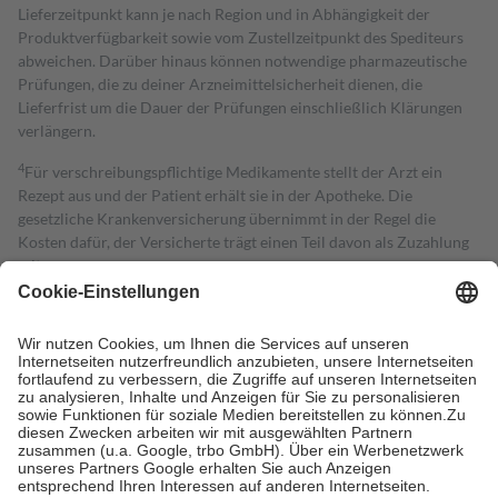
Lieferzeitpunkt kann je nach Region und in Abhängigkeit der
Produktverfügbarkeit sowie vom Zustellzeitpunkt des Spediteurs
abweichen. Darüber hinaus können notwendige pharmazeutische
Prüfungen, die zu deiner Arzneimittelsicherheit dienen, die
Lieferfrist um die Dauer der Prüfungen einschließlich Klärungen
verlängern.
4
Für verschreibungspflichtige Medikamente stellt der Arzt ein
Rezept aus und der Patient erhält sie in der Apotheke. Die
gesetzliche Krankenversicherung übernimmt in der Regel die
Kosten dafür, der Versicherte trägt einen Teil davon als Zuzahlung
mit.
Grundsätzlich leisten Mitglieder Zuzahlungen in Höhe von zehn
Prozent des Abgabepreises,
mindestens
jedoch
fünf Euro
und
höchstens zehn Euro.
Es sind jedoch nie mehr als die tatsächlichen
Kosten der Leistung zu entrichten.
Diese Regeln gelten grundsätzlich auch für Online-Apotheken.
Bei Heilmitteln und häuslicher Krankenpflege beträgt die
Zuzahlung zehn Prozent der Kosten sowie zehn Euro je
Verordnung.
Um das Engagement der Versicherten für ihre eigene Gesundheit zu