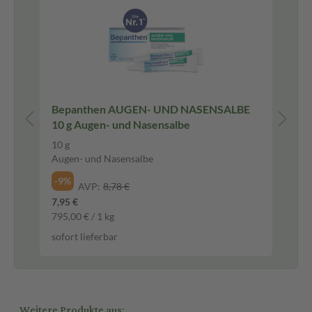
DE
Bepanthen AUGEN- UND NASENSALBE
Eu
10 g Augen- und Nasensalbe
PF
10 g
50
Augen- und Nasensalbe
Cr
-9%
-2
AVP:
8,78 €
7,95 €
19,
795,00 € / 1 kg
399
sofort lieferbar
sof
Weitere Produkte aus: