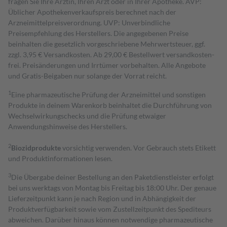
fragen Sie Ihre Ärztin, Ihren Arzt oder in Ihrer Apotheke. AVP:
Üblicher Apothekenverkaufspreis berechnet nach der
Arzneimittelpreisverordnung. UVP: Unverbindliche
Preisempfehlung des Herstellers. Die angegebenen Preise
beinhalten die gesetzlich vorgeschriebene Mehrwertsteuer, ggf.
zzgl. 3,95 € Versandkosten. Ab 29,00 € Bestell­wert versand­kosten­
frei. Preisänderungen und Irrtümer vorbehalten. Alle Angebote
und Gratis-Beigaben nur solange der Vorrat reicht.
1
Eine pharmazeutische Prüfung der Arzneimittel und sonstigen
Produkte in deinem Warenkorb beinhaltet die Durchführung von
Wechselwirkungschecks und die Prüfung etwaiger
Anwendungshinweise des Herstellers.
2
Biozidprodukte
vorsichtig verwenden. Vor Gebrauch stets Etikett
und Produktinformationen lesen.
3
Die Übergabe deiner Bestellung an den Paketdienstleister erfolgt
bei uns werktags von Montag bis Freitag bis 18:00 Uhr. Der genaue
Lieferzeitpunkt kann je nach Region und in Abhängigkeit der
Produktverfügbarkeit sowie vom Zustellzeitpunkt des Spediteurs
abweichen. Darüber hinaus können notwendige pharmazeutische