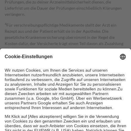
Prüfungen, die zu deiner Arzneimittelsicherheit dienen, die
Lieferfrist um die Dauer der Prüfungen einschließlich Klärungen
verlängern.
4
Für verschreibungspflichtige Medikamente stellt der Arzt ein
Rezept aus und der Patient erhält sie in der Apotheke. Die
gesetzliche Krankenversicherung übernimmt in der Regel die
Kosten dafür, der Versicherte trägt einen Teil davon als Zuzahlung
mit.
Grundsätzlich leisten Mitglieder Zuzahlungen in Höhe von zehn
Prozent des Abgabepreises,
mindestens
jedoch
fünf Euro
und
höchstens zehn Euro.
Es sind jedoch nie mehr als die tatsächlichen
Kosten der Leistung zu entrichten.
Diese Regeln gelten grundsätzlich auch für Online-Apotheken.
Bei Heilmitteln und häuslicher Krankenpflege beträgt die
Zuzahlung zehn Prozent der Kosten sowie zehn Euro je
Verordnung.
Um das Engagement der Versicherten für ihre eigene Gesundheit zu
stärken und die besondere Stellung der Familie zu unterstützen,
fallen
keine Zuzahlungen
an bei:
• Kindern und Jugendlichen bis zum vollendeten 18. Lebensjahr
mit Ausnahme der Fahrkosten