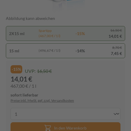
Abbildung kann abweichen
16,50 €
Spartipp
2X15 ml
-15%
14,01 €
(467,00 € / 1 l)
8,70 €
15 ml
-14%
(496,67 € / 1 l)
7,45 €
-15%
UVP:
16,50 €
14,01 €
467,00 € / 1 l
sofort lieferbar
Preise inkl. MwSt. ggf. zzgl. Versandkosten
In den Warenkorb