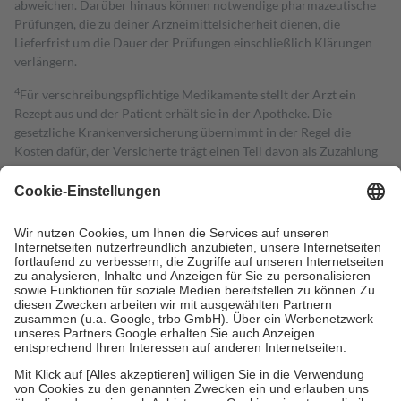
abweichen. Darüber hinaus können notwendige pharmazeutische
Prüfungen, die zu deiner Arzneimittelsicherheit dienen, die
Lieferfrist um die Dauer der Prüfungen einschließlich Klärungen
verlängern.
4
Für verschreibungspflichtige Medikamente stellt der Arzt ein
Rezept aus und der Patient erhält sie in der Apotheke. Die
gesetzliche Krankenversicherung übernimmt in der Regel die
Kosten dafür, der Versicherte trägt einen Teil davon als Zuzahlung
mit.
Grundsätzlich leisten Mitglieder Zuzahlungen in Höhe von zehn
Prozent des Abgabepreises,
mindestens
jedoch
fünf Euro
und
höchstens zehn Euro.
Es sind jedoch nie mehr als die tatsächlichen
Kosten der Leistung zu entrichten.
Diese Regeln gelten grundsätzlich auch für Online-Apotheken.
Bei Heilmitteln und häuslicher Krankenpflege beträgt die
Zuzahlung zehn Prozent der Kosten sowie zehn Euro je
Verordnung.
Um das Engagement der Versicherten für ihre eigene Gesundheit zu
stärken und die besondere Stellung der Familie zu unterstützen,
fallen
keine Zuzahlungen
an bei:
• Kindern und Jugendlichen bis zum vollendeten 18. Lebensjahr