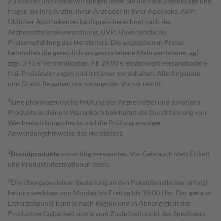
Zu Risiken und Nebenwirkungen lesen Sie die Packungsbeilage und
fragen Sie Ihre Ärztin, Ihren Arzt oder in Ihrer Apotheke. AVP:
Üblicher Apothekenverkaufspreis berechnet nach der
Arzneimittelpreisverordnung. UVP: Unverbindliche
Preisempfehlung des Herstellers. Die angegebenen Preise
beinhalten die gesetzlich vorgeschriebene Mehrwertsteuer, ggf.
zzgl. 3,95 € Versandkosten. Ab 29,00 € Bestell­wert versand­kosten­
frei. Preisänderungen und Irrtümer vorbehalten. Alle Angebote
und Gratis-Beigaben nur solange der Vorrat reicht.
1
Eine pharmazeutische Prüfung der Arzneimittel und sonstigen
Produkte in deinem Warenkorb beinhaltet die Durchführung von
Wechselwirkungschecks und die Prüfung etwaiger
Anwendungshinweise des Herstellers.
2
Biozidprodukte
vorsichtig verwenden. Vor Gebrauch stets Etikett
und Produktinformationen lesen.
3
Die Übergabe deiner Bestellung an den Paketdienstleister erfolgt
bei uns werktags von Montag bis Freitag bis 18:00 Uhr. Der genaue
Lieferzeitpunkt kann je nach Region und in Abhängigkeit der
Produktverfügbarkeit sowie vom Zustellzeitpunkt des Spediteurs