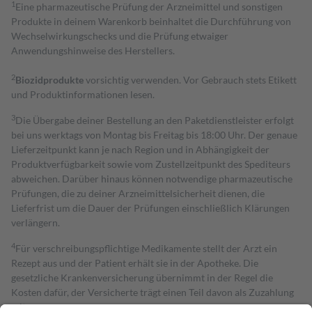
1
Eine pharmazeutische Prüfung der Arzneimittel und sonstigen
Produkte in deinem Warenkorb beinhaltet die Durchführung von
Wechselwirkungschecks und die Prüfung etwaiger
Anwendungshinweise des Herstellers.
2
Biozidprodukte
vorsichtig verwenden. Vor Gebrauch stets Etikett
und Produktinformationen lesen.
3
Die Übergabe deiner Bestellung an den Paketdienstleister erfolgt
bei uns werktags von Montag bis Freitag bis 18:00 Uhr. Der genaue
Lieferzeitpunkt kann je nach Region und in Abhängigkeit der
Produktverfügbarkeit sowie vom Zustellzeitpunkt des Spediteurs
abweichen. Darüber hinaus können notwendige pharmazeutische
Prüfungen, die zu deiner Arzneimittelsicherheit dienen, die
Lieferfrist um die Dauer der Prüfungen einschließlich Klärungen
verlängern.
4
Für verschreibungspflichtige Medikamente stellt der Arzt ein
Rezept aus und der Patient erhält sie in der Apotheke. Die
gesetzliche Krankenversicherung übernimmt in der Regel die
Kosten dafür, der Versicherte trägt einen Teil davon als Zuzahlung
mit.