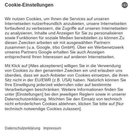
Grundsätzlich leisten Mitglieder Zuzahlungen in Höhe von zehn
Prozent des Abgabepreises,
mindestens
jedoch
fünf Euro
und
höchstens zehn Euro.
Es sind jedoch nie mehr als die tatsächlichen
Kosten der Leistung zu entrichten.
Diese Regeln gelten grundsätzlich auch für Online-Apotheken.
Bei Heilmitteln und häuslicher Krankenpflege beträgt die
Zuzahlung zehn Prozent der Kosten sowie zehn Euro je
Verordnung.
Um das Engagement der Versicherten für ihre eigene Gesundheit zu
stärken und die besondere Stellung der Familie zu unterstützen,
fallen
keine Zuzahlungen
an bei:
• Kindern und Jugendlichen bis zum vollendeten 18. Lebensjahr
mit Ausnahme der Fahrkosten
• Untersuchungen zur Vorsorge und Früherkennung, die von der
GKV getragen werden
• empfohlenen Schutzimpfungen
• Harn- und Blutteststreifen
Wir nutzen Trusted Shops als unabhängigen Dienstleister für die
Einholung von Bewertungen. Trusted Shops hat Maßnahmen
getroffen, um sicherzustellen, dass es sich um echte Bewertungen