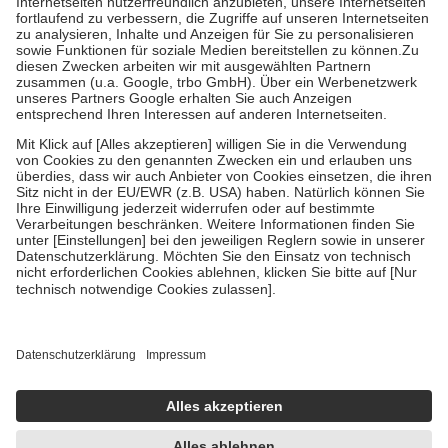
Diese Regeln gelten grundsätzlich auch für Online-Apotheken.
Bei Heilmitteln und häuslicher Krankenpflege beträgt die
Zuzahlung zehn Prozent der Kosten sowie zehn Euro je
Verordnung.
Um das Engagement der Versicherten für ihre eigene Gesundheit zu
stärken und die besondere Stellung der Familie zu unterstützen,
fallen
keine Zuzahlungen
an bei:
• Kindern und Jugendlichen bis zum vollendeten 18. Lebensjahr
mit Ausnahme der Fahrkosten
• Untersuchungen zur Vorsorge und Früherkennung, die von der
GKV getragen werden
• empfohlenen Schutzimpfungen
• Harn- und Blutteststreifen
Wir nutzen Trusted Shops als unabhängigen Dienstleister für die
Einholung von Bewertungen. Trusted Shops hat Maßnahmen
getroffen, um sicherzustellen, dass es sich um echte Bewertungen
handelt. Mehr Informationen findest du hier:
https://help.etrusted.com/hc/de/articles/4419944605341
Einige Bilder und Inhalte wurden unter Zuhilfenahme künstlicher