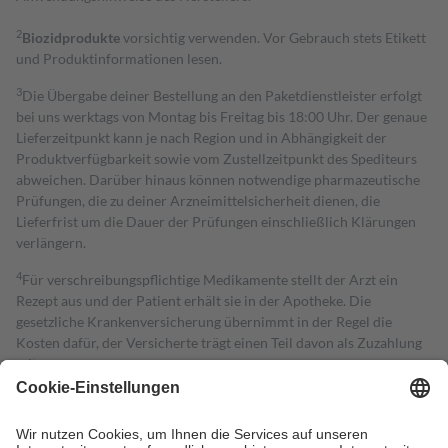
2
Biozidprodukte
vorsichtig verwenden. Vor Gebrauch stets Etikett
und Produktinformationen lesen.
3
Die Übergabe deiner Bestellung an den Paketdienstleister erfolgt
bei uns werktags von Montag bis Freitag bis 18:00 Uhr. Der genaue
Lieferzeitpunkt kann je nach Region und in Abhängigkeit der
Produktverfügbarkeit sowie vom Zustellzeitpunkt des Spediteurs
abweichen. Darüber hinaus können notwendige pharmazeutische
Prüfungen, die zu deiner Arzneimittelsicherheit dienen, die
Lieferfrist um die Dauer der Prüfungen einschließlich Klärungen
verlängern.
4
Für verschreibungspflichtige Medikamente stellt der Arzt ein
Rezept aus und der Patient erhält sie in der Apotheke. Die
gesetzliche Krankenversicherung übernimmt in der Regel die
Kosten dafür, der Versicherte trägt einen Teil davon als Zuzahlung
mit.
Grundsätzlich leisten Mitglieder Zuzahlungen in Höhe von zehn
Prozent des Abgabepreises,
mindestens
jedoch
fünf Euro
und
höchstens zehn Euro.
Es sind jedoch nie mehr als die tatsächlichen
Kosten der Leistung zu entrichten.