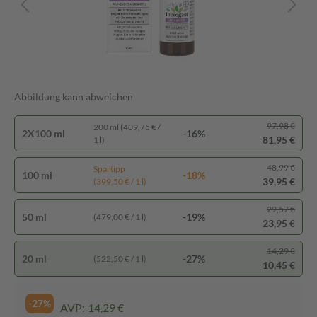
Abbildung kann abweichen
97,98 €
200 ml (409,75 € /
2X100 ml
-16%
81,95 €
1 l)
48,99 €
Spartipp
100 ml
-18%
39,95 €
(399,50 € / 1 l)
29,57 €
50 ml
-19%
(479,00 € / 1 l)
23,95 €
14,29 €
20 ml
-27%
(522,50 € / 1 l)
10,45 €
-27%
AVP:
14,29 €