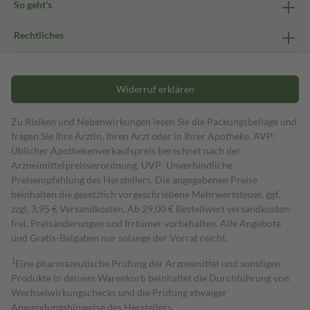
So geht's
Rechtliches
Widerruf erklären
Zu Risiken und Nebenwirkungen lesen Sie die Packungsbeilage und
fragen Sie Ihre Ärztin, Ihren Arzt oder in Ihrer Apotheke. AVP:
Üblicher Apothekenverkaufspreis berechnet nach der
Arzneimittelpreisverordnung. UVP: Unverbindliche
Preisempfehlung des Herstellers. Die angegebenen Preise
beinhalten die gesetzlich vorgeschriebene Mehrwertsteuer, ggf.
zzgl. 3,95 € Versandkosten. Ab 29,00 € Bestell­wert versand­kosten­
frei. Preisänderungen und Irrtümer vorbehalten. Alle Angebote
und Gratis-Beigaben nur solange der Vorrat reicht.
1
Eine pharmazeutische Prüfung der Arzneimittel und sonstigen
Produkte in deinem Warenkorb beinhaltet die Durchführung von
Wechselwirkungschecks und die Prüfung etwaiger
Anwendungshinweise des Herstellers.